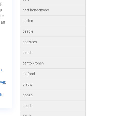
p:
Op
barf hondenvoer
te
barfen
aan
beagle
beeztees
bench
bento kronen
n
,
biofood
ver
,
blauw
te
bonzo
bosch