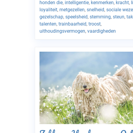
honden die
,
intelligentie
,
kenmerken
,
kracht
,
l
loyaliteit
,
metgezellen
,
snelheid
,
sociale wez
gezelschap
,
speelsheid
,
stemming
,
steun
,
ta
talenten
,
trainbaarheid
,
troost
,
uithoudingsvermogen
,
vaardigheden