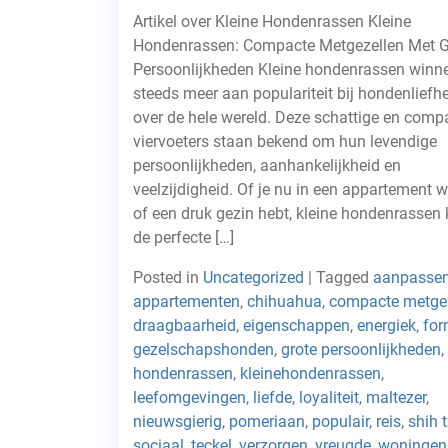
Artikel over Kleine Hondenrassen Kleine
Hondenrassen: Compacte Metgezellen Met G
Persoonlijkheden Kleine hondenrassen winn
steeds meer aan populariteit bij hondenliefh
over de hele wereld. Deze schattige en comp
viervoeters staan bekend om hun levendige
persoonlijkheden, aanhankelijkheid en
veelzijdigheid. Of je nu in een appartement 
of een druk gezin hebt, kleine hondenrassen
de perfecte […]
Posted in
Uncategorized
|
Tagged
aanpasse
appartementen
,
chihuahua
,
compacte metge
draagbaarheid
,
eigenschappen
,
energiek
,
for
gezelschapshonden
,
grote persoonlijkheden
,
hondenrassen
,
kleinehondenrassen
,
leefomgevingen
,
liefde
,
loyaliteit
,
maltezer
,
nieuwsgierig
,
pomeriaan
,
populair
,
reis
,
shih 
sociaal
,
teckel
,
verzorgen
,
vreugde
,
woningen