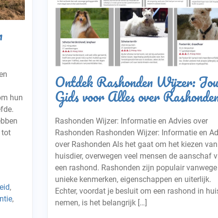
n
en
Ontdek Rashonden Wijzer: Jo
Gids voor Alles over Rashonde
 om hun
efde.
Rashonden Wijzer: Informatie en Advies over
ebben
Rashonden Rashonden Wijzer: Informatie en Ad
tot
over Rashonden Als het gaat om het kiezen van
huisdier, overwegen veel mensen de aanschaf 
een rashond. Rashonden zijn populair vanwege
unieke kenmerken, eigenschappen en uiterlijk.
eid
,
Echter, voordat je besluit om een rashond in hui
ntie
,
nemen, is het belangrijk […]