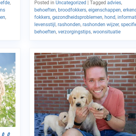
Posted in
Uncategorized
|
Tagged
advies
,
iefde
,
behoeften
,
broodfokkers
,
eigenschappen
,
erken
ens
fokkers
,
gezondheidsproblemen
,
hond
,
informat
ken
,
levensstijl
,
rashonden
,
rashonden wijzer
,
specifi
behoeften
,
verzorgingstips
,
woonsituatie