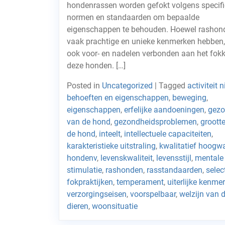
hondenrassen worden gefokt volgens specif
normen en standaarden om bepaalde
eigenschappen te behouden. Hoewel rashon
vaak prachtige en unieke kenmerken hebben, 
ook voor- en nadelen verbonden aan het fok
deze honden. […]
Posted in
Uncategorized
|
Tagged
activiteit 
behoeften en eigenschappen
,
beweging
,
eigenschappen
,
erfelijke aandoeningen
,
gezo
van de hond
,
gezondheidsproblemen
,
groott
de hond
,
inteelt
,
intellectuele capaciteiten
,
karakteristieke uitstraling
,
kwalitatief hoogw
hondenv
,
levenskwaliteit
,
levensstijl
,
mentale
stimulatie
,
rashonden
,
rasstandaarden
,
selec
fokpraktijken
,
temperament
,
uiterlijke kenme
verzorgingseisen
,
voorspelbaar
,
welzijn van 
dieren
,
woonsituatie