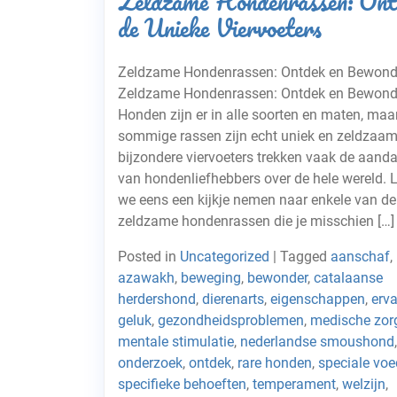
Zeldzame Hondenrassen: Ont
de Unieke Viervoeters
Zeldzame Hondenrassen: Ontdek en Bewond
Zeldzame Hondenrassen: Ontdek en Bewond
Honden zijn er in alle soorten en maten, maa
sommige rassen zijn echt uniek en zeldzaam
bijzondere viervoeters trekken vaak de aand
van hondenliefhebbers over de hele wereld. 
we eens een kijkje nemen naar enkele van d
zeldzame hondenrassen die je misschien […]
Posted in
Uncategorized
|
Tagged
aanschaf
,
azawakh
,
beweging
,
bewonder
,
catalaanse
herdershond
,
dierenarts
,
eigenschappen
,
erva
geluk
,
gezondheidsproblemen
,
medische zor
mentale stimulatie
,
nederlandse smoushond
,
onderzoek
,
ontdek
,
rare honden
,
speciale voe
specifieke behoeften
,
temperament
,
welzijn
,