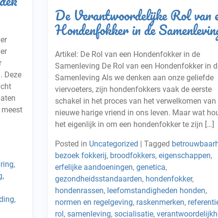
dek
De Verantwoordelijke Rol van 
Hondenfokker in de Samenlevin
er
er
Artikel: De Rol van een Hondenfokker in de
r
Samenleving De Rol van een Hondenfokker in d
. Deze
Samenleving Als we denken aan onze geliefde
acht
viervoeters, zijn hondenfokkers vaak de eerste
Laten
schakel in het proces van het verwelkomen van
e meest
nieuwe harige vriend in ons leven. Maar wat ho
het eigenlijk in om een hondenfokker te zijn […]
Posted in
Uncategorized
|
Tagged
betrouwbaarh
bezoek fokkerij
,
broodfokkers
,
eigenschappen
,
ring
,
erfelijke aandoeningen
,
genetica
,
g
,
gezondheidsstandaarden
,
hondenfokker
,
hondenrassen
,
leefomstandigheden honden
,
ding
,
normen en regelgeving
,
raskenmerken
,
referenti
rol
,
samenleving
,
socialisatie
,
verantwoordelijkh