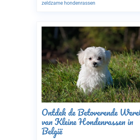
zeldzame hondenrassen
Ontdek de Betoverende Were
van Kleine Hondenrassen in
België