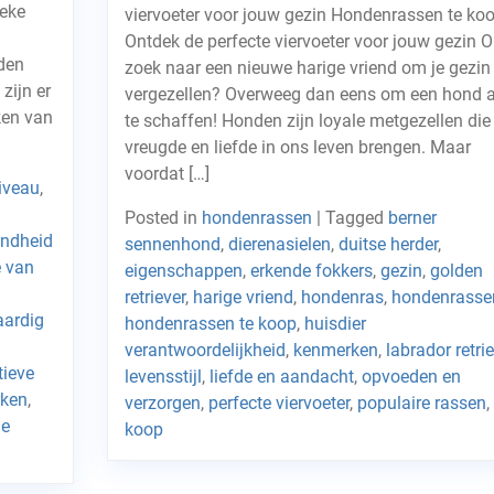
ieke
viervoeter voor jouw gezin Hondenrassen te koo
Ontdek de perfecte viervoeter voor jouw gezin 
den
zoek naar een nieuwe harige vriend om je gezin 
zijn er
vergezellen? Overweeg dan eens om een hond 
ken van
te schaffen! Honden zijn loyale metgezellen die
vreugde en liefde in ons leven brengen. Maar
voordat […]
niveau
,
Posted in
hondenrassen
|
Tagged
berner
ndheid
sennenhond
,
dierenasielen
,
duitse herder
,
e van
eigenschappen
,
erkende fokkers
,
gezin
,
golden
retriever
,
harige vriend
,
hondenras
,
hondenrasse
aardig
hondenrassen te koop
,
huisdier
verantwoordelijkheid
,
kenmerken
,
labrador retrie
tieve
levensstijl
,
liefde en aandacht
,
opvoeden en
rken
,
verzorgen
,
perfecte viervoeter
,
populaire rassen
,
de
koop