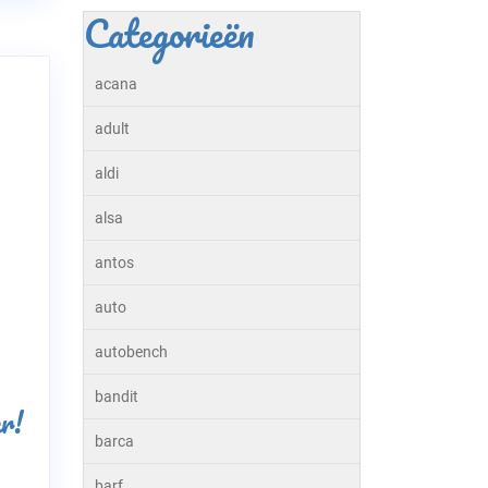
Categorieën
acana
adult
aldi
alsa
antos
auto
autobench
bandit
er!
barca
barf