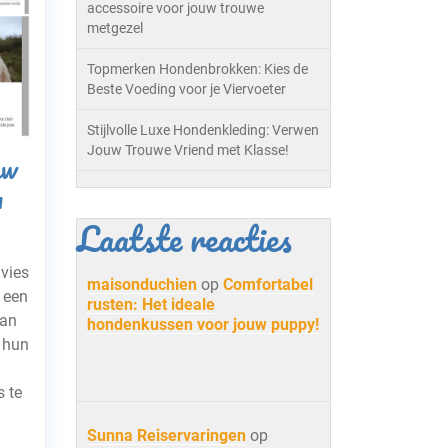
accessoire voor jouw trouwe
metgezel
Topmerken Hondenbrokken: Kies de
Beste Voeding voor je Viervoeter
Stijlvolle Luxe Hondenkleding: Verwen
Jouw Trouwe Vriend met Klasse!
uw
n
Laatste reacties
vies
maisonduchien
op
Comfortabel
 een
rusten: Het ideale
van
hondenkussen voor jouw puppy!
 hun
s te
Sunna Reiservaringen
op