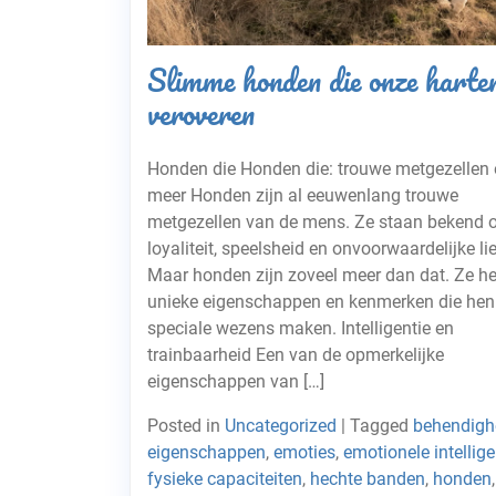
Slimme honden die onze harte
veroveren
Honden die Honden die: trouwe metgezellen 
meer Honden zijn al eeuwenlang trouwe
metgezellen van de mens. Ze staan bekend
loyaliteit, speelsheid en onvoorwaardelijke li
Maar honden zijn zoveel meer dan dat. Ze h
unieke eigenschappen en kenmerken die hen 
speciale wezens maken. Intelligentie en
trainbaarheid Een van de opmerkelijke
eigenschappen van […]
Posted in
Uncategorized
|
Tagged
behendigh
eigenschappen
,
emoties
,
emotionele intellige
fysieke capaciteiten
,
hechte banden
,
honden
,