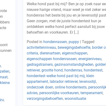
Welke hond past bij mij? Ben je op zoek naar e
nieuwe harige vriend, maar weet je niet zeker we
rote
hondenras het beste bij jou en je levensstijl pas
en
Geen zorgen, met de juiste hondentest kun je
ebbers
ontdekken welke hond perfect aansluit bij jouw
acte
behoeften en voorkeuren. Er […]
Posted in
hondenrassen
,
puppy
|
Tagged
woont
activiteitenniveau
,
bewegingsbehoefte
,
border c
 kunnen
criteria
,
dierenartsen
,
eigenschappen
,
eigenschappen hondenrassen
,
energieniveau
,
gedragstrainers
,
gezinsomstandigheden
,
golde
n
,
retriever
,
grootte hond
,
hondenras
,
hondentest
,
zellen
,
hondentest welke hond past bij mij
,
klein
maat
,
appartement
,
labrador retriever
,
levensstijl
,
kleine
onderzoek doen
,
online hondentests
,
persoonlij
advies
,
persoonlijke voorkeuren
,
temperament
,
verzorgingsbehoeften
,
woonsituatie
tzu
,