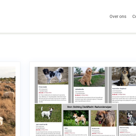
Over ons
C
n