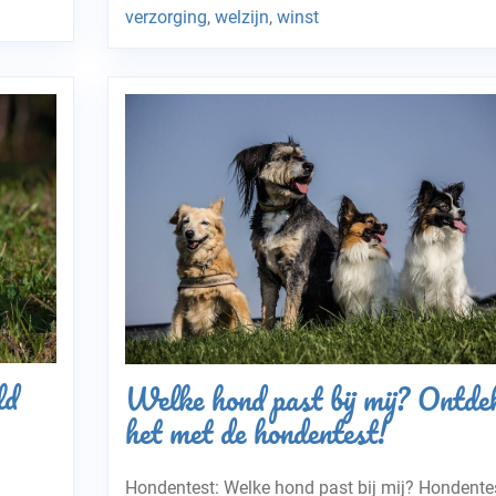
verzorging
,
welzijn
,
winst
ld
Welke hond past bij mij? Ontde
het met de hondentest!
Hondentest: Welke hond past bij mij? Hondentes