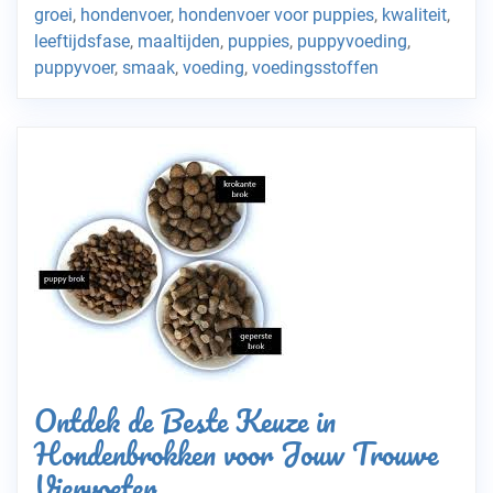
groei
,
hondenvoer
,
hondenvoer voor puppies
,
kwaliteit
,
leeftijdsfase
,
maaltijden
,
puppies
,
puppyvoeding
,
puppyvoer
,
smaak
,
voeding
,
voedingsstoffen
Ontdek de Beste Keuze in
Hondenbrokken voor Jouw Trouwe
Viervoeter