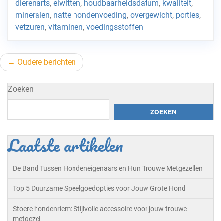
dierenarts
,
eiwitten
,
houdbaarheidsdatum
,
kwaliteit
,
mineralen
,
natte hondenvoeding
,
overgewicht
,
porties
,
vetzuren
,
vitaminen
,
voedingsstoffen
Berichtnavigatie
Oudere berichten
Zoeken
ZOEKEN
Laatste artikelen
De Band Tussen Hondeneigenaars en Hun Trouwe Metgezellen
Top 5 Duurzame Speelgoedopties voor Jouw Grote Hond
Stoere hondenriem: Stijlvolle accessoire voor jouw trouwe
metgezel