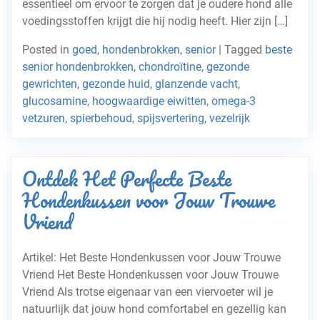
essentieel om ervoor te zorgen dat je oudere hond alle
voedingsstoffen krijgt die hij nodig heeft. Hier zijn […]
Posted in
goed
,
hondenbrokken
,
senior
|
Tagged
beste
senior hondenbrokken
,
chondroïtine
,
gezonde
gewrichten
,
gezonde huid
,
glanzende vacht
,
glucosamine
,
hoogwaardige eiwitten
,
omega-3
vetzuren
,
spierbehoud
,
spijsvertering
,
vezelrijk
Ontdek Het Perfecte Beste
Hondenkussen voor Jouw Trouwe
Vriend
Artikel: Het Beste Hondenkussen voor Jouw Trouwe
Vriend Het Beste Hondenkussen voor Jouw Trouwe
Vriend Als trotse eigenaar van een viervoeter wil je
natuurlijk dat jouw hond comfortabel en gezellig kan