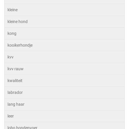
kleine
kleine hond
kong
kooikerhondje
kvv
kvv rauw
kwaliteit
labrador
lang haar
leer
lobo hondenvoer