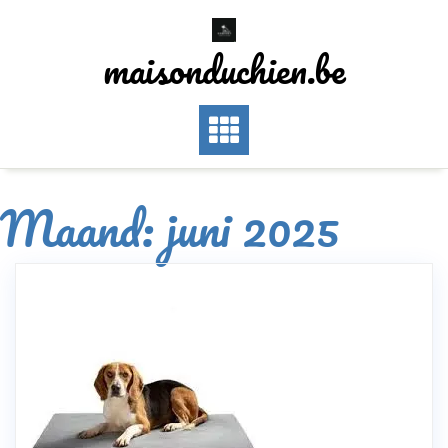
Skip
to
maisonduchien.be
content
Maand:
juni 2025