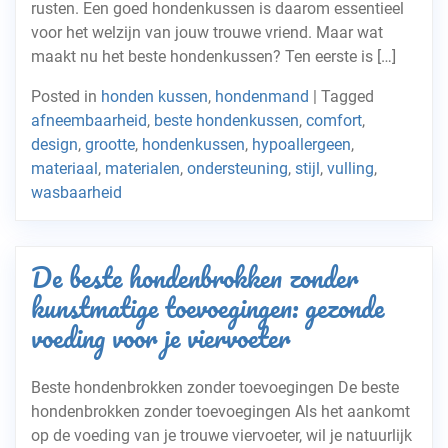
rusten. Een goed hondenkussen is daarom essentieel
voor het welzijn van jouw trouwe vriend. Maar wat
maakt nu het beste hondenkussen? Ten eerste is […]
Posted in
honden kussen
,
hondenmand
|
Tagged
afneembaarheid
,
beste hondenkussen
,
comfort
,
design
,
grootte
,
hondenkussen
,
hypoallergeen
,
materiaal
,
materialen
,
ondersteuning
,
stijl
,
vulling
,
wasbaarheid
De beste hondenbrokken zonder
kunstmatige toevoegingen: gezonde
voeding voor je viervoeter
Beste hondenbrokken zonder toevoegingen De beste
hondenbrokken zonder toevoegingen Als het aankomt
op de voeding van je trouwe viervoeter, wil je natuurlijk