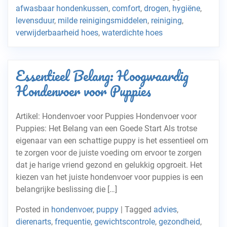
afwasbaar hondenkussen
,
comfort
,
drogen
,
hygiëne
,
levensduur
,
milde reinigingsmiddelen
,
reiniging
,
verwijderbaarheid hoes
,
waterdichte hoes
Essentieel Belang: Hoogwaardig
Hondenvoer voor Puppies
Artikel: Hondenvoer voor Puppies Hondenvoer voor
Puppies: Het Belang van een Goede Start Als trotse
eigenaar van een schattige puppy is het essentieel om
te zorgen voor de juiste voeding om ervoor te zorgen
dat je harige vriend gezond en gelukkig opgroeit. Het
kiezen van het juiste hondenvoer voor puppies is een
belangrijke beslissing die […]
Posted in
hondenvoer
,
puppy
|
Tagged
advies
,
dierenarts
,
frequentie
,
gewichtscontrole
,
gezondheid
,