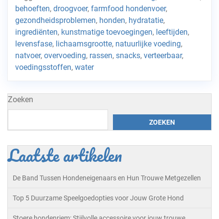
behoeften
,
droogvoer
,
farmfood hondenvoer
,
gezondheidsproblemen
,
honden
,
hydratatie
,
ingrediënten
,
kunstmatige toevoegingen
,
leeftijden
,
levensfase
,
lichaamsgrootte
,
natuurlijke voeding
,
natvoer
,
overvoeding
,
rassen
,
snacks
,
verteerbaar
,
voedingsstoffen
,
water
Zoeken
ZOEKEN
Laatste artikelen
De Band Tussen Hondeneigenaars en Hun Trouwe Metgezellen
Top 5 Duurzame Speelgoedopties voor Jouw Grote Hond
Stoere hondenriem: Stijlvolle accessoire voor jouw trouwe