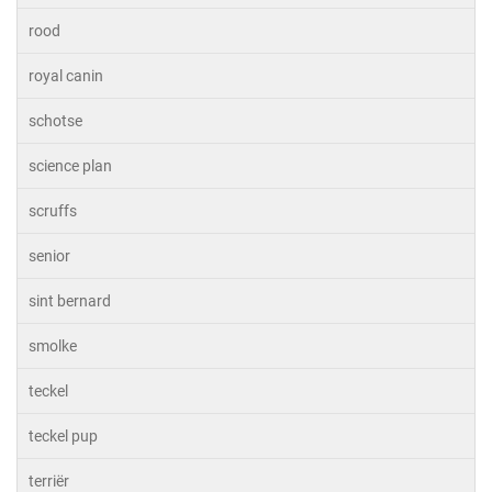
rood
royal canin
schotse
science plan
scruffs
senior
sint bernard
smolke
teckel
teckel pup
terriër