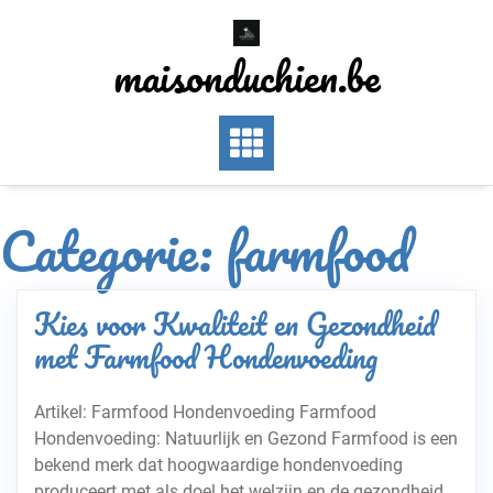
Skip
to
maisonduchien.be
content
Categorie:
farmfood
Kies voor Kwaliteit en Gezondheid
met Farmfood Hondenvoeding
Artikel: Farmfood Hondenvoeding Farmfood
Hondenvoeding: Natuurlijk en Gezond Farmfood is een
bekend merk dat hoogwaardige hondenvoeding
produceert met als doel het welzijn en de gezondheid