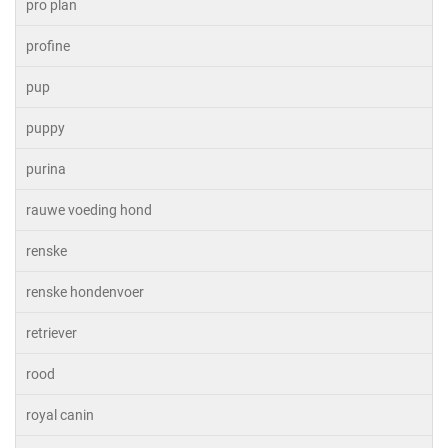
pro plan
profine
pup
puppy
purina
rauwe voeding hond
renske
renske hondenvoer
retriever
rood
royal canin