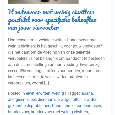
Hondenvoer met weinig eiwitten:
geschikt voor specifieke behoeften
van jouw viervoeter
Hondenvoer met weinig eiwitten Hondenvoer met
weinig eiwitten: Is het geschikt voor jouw viervoeter?
Als het gaat om de voeding van onze geliefde
viervoeters, is het belangrijk om aandacht te besteden
aan de samenstelling van hun voeding. Eiwitten zijn
essentiële voedingsstoffen voor honden, maar soms
kan een dieet met te veel eiwitten problemen
veroorzaken, vooral […]
Posted in
eiwit
,
eiwitten
,
weinig
|
Tagged
acana
,
allergieën
,
dieet
,
dierenarts
,
eiwitgehalten
,
eiwitten
,
gezondheidsproblemen
,
hondenbrok
,
hondenrassen
,
hondenvoer
,
hondenvoer met weinig eiwitten
,