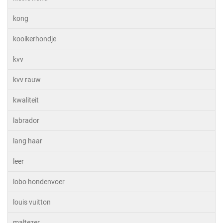
kong
kooikerhondje
kvv
kvv rauw
kwaliteit
labrador
lang haar
leer
lobo hondenvoer
louis vuitton
maltezer