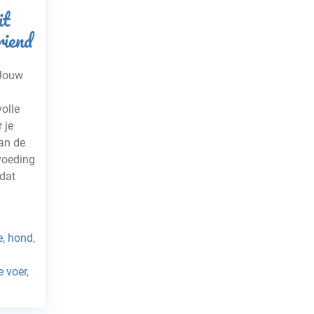
it
iend
 Jouw
olle
 je
van de
voeding
 dat
e
,
hond
,
e voer
,