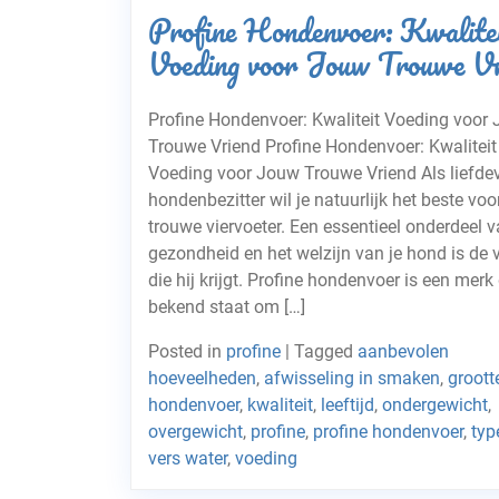
Profine Hondenvoer: Kwalite
Voeding voor Jouw Trouwe Vr
Profine Hondenvoer: Kwaliteit Voeding voor
Trouwe Vriend Profine Hondenvoer: Kwaliteit
Voeding voor Jouw Trouwe Vriend Als liefdev
hondenbezitter wil je natuurlijk het beste voor
trouwe viervoeter. Een essentieel onderdeel 
gezondheid en het welzijn van je hond is de 
die hij krijgt. Profine hondenvoer is een merk
bekend staat om […]
Posted in
profine
|
Tagged
aanbevolen
hoeveelheden
,
afwisseling in smaken
,
groott
hondenvoer
,
kwaliteit
,
leeftijd
,
ondergewicht
,
overgewicht
,
profine
,
profine hondenvoer
,
typ
vers water
,
voeding