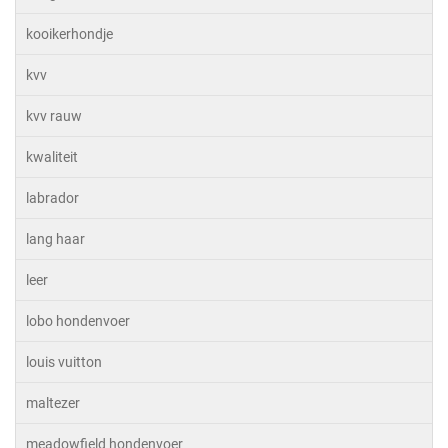
kooikerhondje
kvv
kvv rauw
kwaliteit
labrador
lang haar
leer
lobo hondenvoer
louis vuitton
maltezer
meadowfield hondenvoer