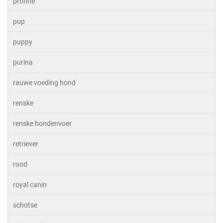
profine
pup
puppy
purina
rauwe voeding hond
renske
renske hondenvoer
retriever
rood
royal canin
schotse