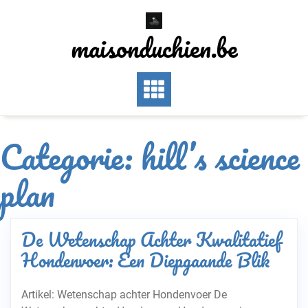
Skip
to
maisonduchien.be
content
Categorie:
hill’s science
plan
De Wetenschap Achter Kwalitatief
Hondenvoer: Een Diepgaande Blik
Artikel: Wetenschap achter Hondenvoer De