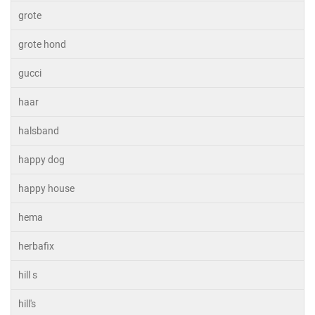
grote
grote hond
gucci
haar
halsband
happy dog
happy house
hema
herbafix
hill s
hill's