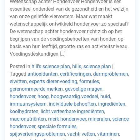
Wetenschap achter Hondenvoer Hondenvoer is een
essentieel onderdeel van de gezondheid en het welzijn
van onze geliefde viervoeters. Maar wat maakt
wetenschappelijk ontwikkeld hondenvoer zo speciaal?
De wetenschap achter hondenvoer richt zich op het
begrijpen van de voedingsbehoeften van honden op
basis van hun leeftijd, grootte, ras en activiteitsniveau.
Voedingsdeskundigen […]
Posted in
hill's science plan
,
hills
,
science plan
|
Tagged
antioxidanten
,
certificeringen
,
darmproblemen
,
eiwitten
,
experts dierenvoeding
,
formules
,
gerenommeerde merken
,
gevoelige magen
,
hondenvoer
,
hoog
,
hoogwaardig voedsel
,
huid
,
immuunsysteem
,
individuele behoeften
,
ingrediënten
,
koolhydraten
,
licht verteerbare ingrediënten
,
macronutriënten
,
merk hondenvoer
,
mineralen
,
science
hondenvoer
,
speciale formules
,
spijsverteringsproblemen
,
vacht
,
vetten
,
vitaminen
,