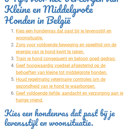
Kleine en Middelgrote
Honden in België
Kies een hondenras dat past bij je levensstijl en
woonsituatie.
Zorg voor voldoende beweging en speeltijd om de
energie van je hond kwijt te raken.
Train je hond consequent en beloon goed gedrag.
Geef hoogwaardig voedsel afgestemd op de
behoeften van kleine tot middelgrote honden.
Houd regelmatig veterinaire controles om de
gezondheid van je hond te waarborgen.
Geef voldoende liefde, aandacht en verzorging aan je
harige vriend.
Kies een hondenras dat past bij je
levensstijl en woonsituatie.