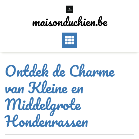
Skip
to
maisonduchien.be
content
Ontdek de Charme
van Kleine en
Middelgrote
Hondenrassen