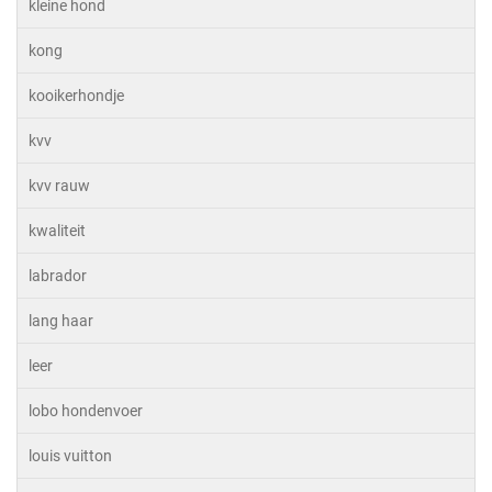
kleine hond
kong
kooikerhondje
kvv
kvv rauw
kwaliteit
labrador
lang haar
leer
lobo hondenvoer
louis vuitton