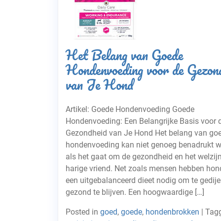
Het Belang van Goede
Hondenvoeding voor de Gezon
van Je Hond
Artikel: Goede Hondenvoeding Goede
Hondenvoeding: Een Belangrijke Basis voor 
Gezondheid van Je Hond Het belang van go
hondenvoeding kan niet genoeg benadrukt 
als het gaat om de gezondheid en het welzijn
harige vriend. Net zoals mensen hebben ho
een uitgebalanceerd dieet nodig om te gedij
gezond te blijven. Een hoogwaardige […]
Posted in
goed
,
goede
,
hondenbrokken
|
Tag