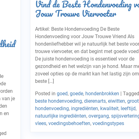
Vind de Beste Hondenvoeding v
Jouw Trouwe Viervoeter
Artikel: Beste Hondenvoeding De Beste
Hondenvoeding voor Jouw Trouwe Vriend Als
dheid
hondenliefhebber wil je natuurlijk het beste voor
trouwe viervoeter, en dat begint met goede voed
De juiste hondenvoeding is essentieel voor de
gezondheid en het welzijn van je hond. Maar m
zoveel opties op de markt kan het lastig zijn om
de
beste […]
ede
worden
Posted in
goed
,
goede
,
hondenbrokken
|
Tagge
 van je
beste hondenvoeding
,
dierenarts
,
eiwitten
,
groot
nden
hondenvoeding
,
ingrediënten
,
kwaliteit
,
leeftijd
,
en en
natuurlijke ingrediënten
,
overgang
,
spijsverterin
vlees
,
voedingsbehoeften
,
voedingstypes
ged