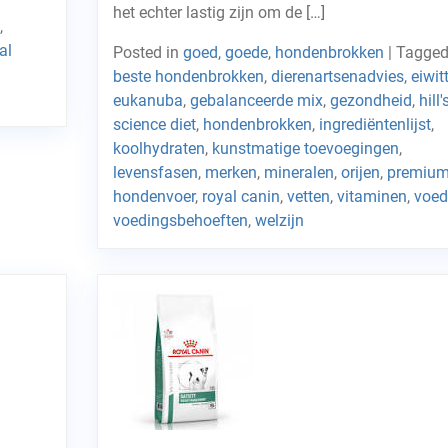
het echter lastig zijn om de […]
,
al
Posted in
goed
,
goede
,
hondenbrokken
|
Tagge
beste hondenbrokken
,
dierenartsenadvies
,
eiwit
eukanuba
,
gebalanceerde mix
,
gezondheid
,
hill'
science diet
,
hondenbrokken
,
ingrediëntenlijst
,
koolhydraten
,
kunstmatige toevoegingen
,
levensfasen
,
merken
,
mineralen
,
orijen
,
premiu
hondenvoer
,
royal canin
,
vetten
,
vitaminen
,
voed
voedingsbehoeften
,
welzijn