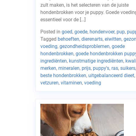
zult maken, is het selecteren van de juiste
hondenbrokken voor je puppy. Goede voeding
essentieel voor de […]
Posted in
goed
,
goede
,
hondenvoer
,
pup
,
pup
Tagged
behoeften
,
dierenarts
,
eiwitten
,
gezo
voeding
,
gezondheidsproblemen
,
goede
hondenbrokken
,
goede hondenbrokken pupp
ingrediënten
,
kunstmatige ingrediënten
,
kwali
merken
,
mineralen
,
prijs
,
puppy's
,
ras
,
suikers
beste hondenbrokken
,
uitgebalanceerd dieet
,
vetzuren
,
vitaminen
,
voeding