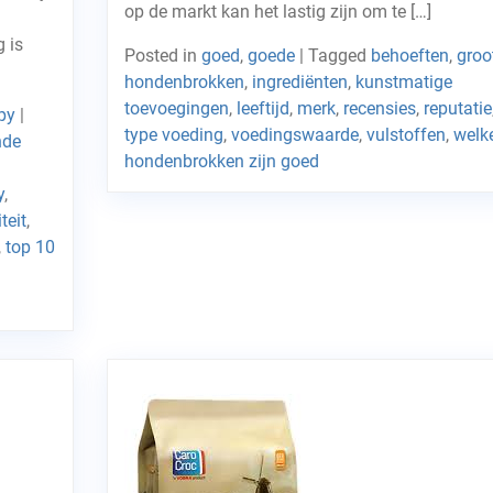
op de markt kan het lastig zijn om te […]
 is
Posted in
goed
,
goede
|
Tagged
behoeften
,
groo
hondenbrokken
,
ingrediënten
,
kunstmatige
toevoegingen
,
leeftijd
,
merk
,
recensies
,
reputatie
py
|
type voeding
,
voedingswaarde
,
vulstoffen
,
welk
nde
hondenbrokken zijn goed
y
,
teit
,
,
top 10