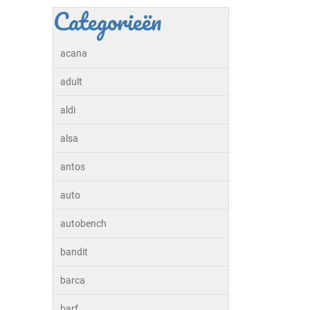
Categorieën
acana
adult
aldi
alsa
antos
auto
autobench
bandit
barca
barf