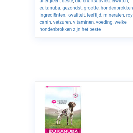
allergieën
,
beste
,
dierenartsadvies
,
eiwitten
,
eukanuba
,
gezondst
,
grootte
,
hondenbrokken
ingrediënten
,
kwaliteit
,
leeftijd
,
mineralen
,
roy
canin
,
vetzuren
,
vitaminen
,
voeding
,
welke
hondenbrokken zijn het beste