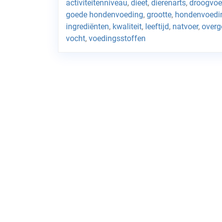
activiteitenniveau
,
dieet
,
dierenarts
,
droogvoe
goede hondenvoeding
,
grootte
,
hondenvoedi
ingrediënten
,
kwaliteit
,
leeftijd
,
natvoer
,
overg
vocht
,
voedingsstoffen