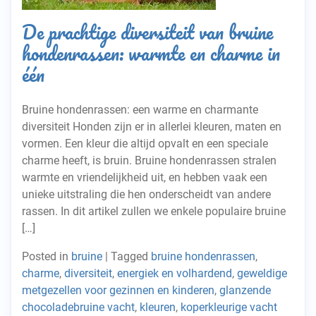
De prachtige diversiteit van bruine
hondenrassen: warmte en charme in
één
Bruine hondenrassen: een warme en charmante
diversiteit Honden zijn er in allerlei kleuren, maten en
vormen. Een kleur die altijd opvalt en een speciale
charme heeft, is bruin. Bruine hondenrassen stralen
warmte en vriendelijkheid uit, en hebben vaak een
unieke uitstraling die hen onderscheidt van andere
rassen. In dit artikel zullen we enkele populaire bruine
[…]
Posted in
bruine
|
Tagged
bruine hondenrassen
,
charme
,
diversiteit
,
energiek en volhardend
,
geweldige
metgezellen voor gezinnen en kinderen
,
glanzende
chocoladebruine vacht
,
kleuren
,
koperkleurige vacht