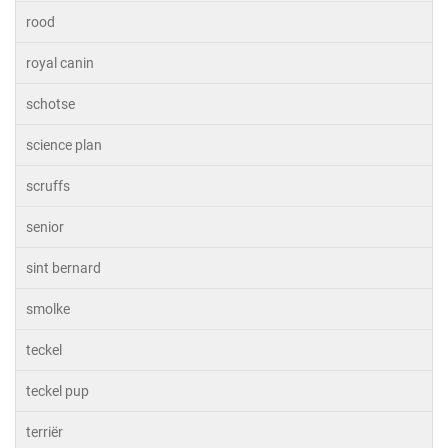
rood
royal canin
schotse
science plan
scruffs
senior
sint bernard
smolke
teckel
teckel pup
terriër