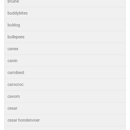
bruine
buddybites
buldog
bullepees
canex
canin
carnibest
carocroc
cavom
cesar
cesar hondenvoer