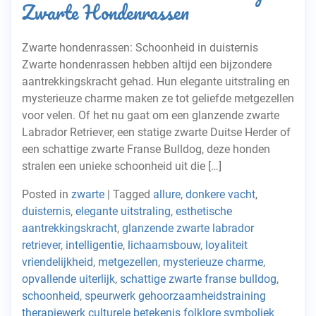
Zwarte Hondenrassen
Zwarte hondenrassen: Schoonheid in duisternis
Zwarte hondenrassen hebben altijd een bijzondere
aantrekkingskracht gehad. Hun elegante uitstraling en
mysterieuze charme maken ze tot geliefde metgezellen
voor velen. Of het nu gaat om een glanzende zwarte
Labrador Retriever, een statige zwarte Duitse Herder of
een schattige zwarte Franse Bulldog, deze honden
stralen een unieke schoonheid uit die […]
Posted in
zwarte
|
Tagged
allure
,
donkere vacht
,
duisternis
,
elegante uitstraling
,
esthetische
aantrekkingskracht
,
glanzende zwarte labrador
retriever
,
intelligentie
,
lichaamsbouw
,
loyaliteit
vriendelijkheid
,
metgezellen
,
mysterieuze charme
,
opvallende uiterlijk
,
schattige zwarte franse bulldog
,
schoonheid
,
speurwerk gehoorzaamheidstraining
therapiewerk culturele betekenis folklore symboliek