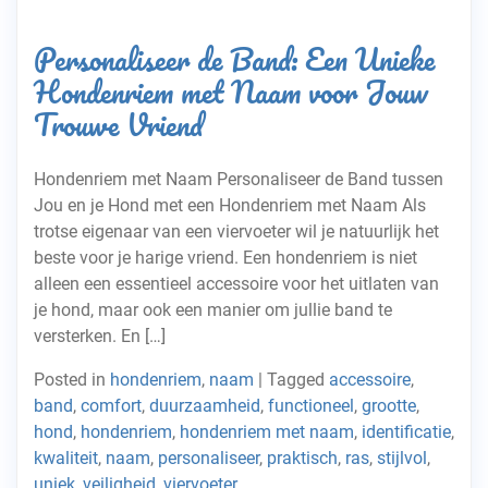
Personaliseer de Band: Een Unieke
Hondenriem met Naam voor Jouw
Trouwe Vriend
Hondenriem met Naam Personaliseer de Band tussen
Jou en je Hond met een Hondenriem met Naam Als
trotse eigenaar van een viervoeter wil je natuurlijk het
beste voor je harige vriend. Een hondenriem is niet
alleen een essentieel accessoire voor het uitlaten van
je hond, maar ook een manier om jullie band te
versterken. En […]
Posted in
hondenriem
,
naam
|
Tagged
accessoire
,
band
,
comfort
,
duurzaamheid
,
functioneel
,
grootte
,
hond
,
hondenriem
,
hondenriem met naam
,
identificatie
,
kwaliteit
,
naam
,
personaliseer
,
praktisch
,
ras
,
stijlvol
,
uniek
,
veiligheid
,
viervoeter