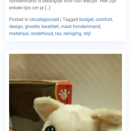
hondenmand is belangrijk voor hun welzijn. Hier zijn
enkele tips om je […]
Posted in
Uncategorized
|
Tagged
budget
,
comfort
,
design
,
grootte
,
kwaliteit
,
maat hondenmand
,
materiaal
,
onderhoud
,
ras
,
reiniging
,
stijl