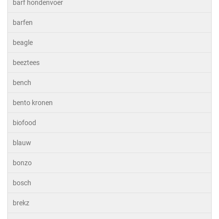
barf hondenvoer
barfen
beagle
beeztees
bench
bento kronen
biofood
blauw
bonzo
bosch
brekz