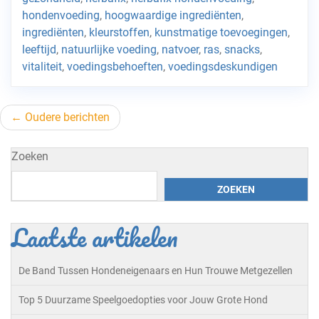
hondenvoeding
,
hoogwaardige ingrediënten
,
ingrediënten
,
kleurstoffen
,
kunstmatige toevoegingen
,
leeftijd
,
natuurlijke voeding
,
natvoer
,
ras
,
snacks
,
vitaliteit
,
voedingsbehoeften
,
voedingsdeskundigen
Berichtnavigatie
Oudere berichten
Zoeken
ZOEKEN
Laatste artikelen
De Band Tussen Hondeneigenaars en Hun Trouwe Metgezellen
Top 5 Duurzame Speelgoedopties voor Jouw Grote Hond