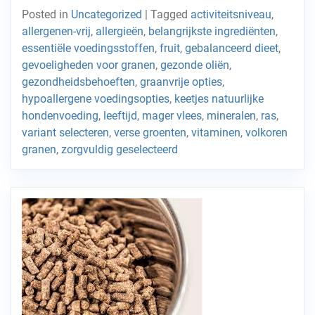
Posted in
Uncategorized
|
Tagged
activiteitsniveau
,
allergenen-vrij
,
allergieën
,
belangrijkste ingrediënten
,
essentiële voedingsstoffen
,
fruit
,
gebalanceerd dieet
,
gevoeligheden voor granen
,
gezonde oliën
,
gezondheidsbehoeften
,
graanvrije opties
,
hypoallergene voedingsopties
,
keetjes natuurlijke
hondenvoeding
,
leeftijd
,
mager vlees
,
mineralen
,
ras
,
variant selecteren
,
verse groenten
,
vitaminen
,
volkoren
granen
,
zorgvuldig geselecteerd