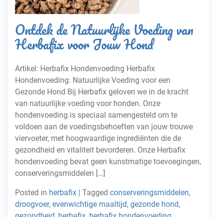
Ontdek de Natuurlijke Voeding van
Herbafix voor Jouw Hond
Artikel: Herbafix Hondenvoeding Herbafix
Hondenvoeding: Natuurlijke Voeding voor een
Gezonde Hond Bij Herbafix geloven we in de kracht
van natuurlijke voeding voor honden. Onze
hondenvoeding is speciaal samengesteld om te
voldoen aan de voedingsbehoeften van jouw trouwe
viervoeter, met hoogwaardige ingrediënten die de
gezondheid en vitaliteit bevorderen. Onze Herbafix
hondenvoeding bevat geen kunstmatige toevoegingen,
conserveringsmiddelen […]
Posted in
herbafix
|
Tagged
conserveringsmiddelen
,
droogvoer
,
evenwichtige maaltijd
,
gezonde hond
,
gezondheid
,
herbafix
,
herbafix hondenvoeding
,