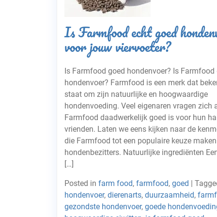
Is Farmfood echt goed honden
voor jouw viervoeter?
Is Farmfood goed hondenvoer? Is Farmfood
hondenvoer? Farmfood is een merk dat bek
staat om zijn natuurlijke en hoogwaardige
hondenvoeding. Veel eigenaren vragen zich a
Farmfood daadwerkelijk goed is voor hun ha
vrienden. Laten we eens kijken naar de ken
die Farmfood tot een populaire keuze maken
hondenbezitters. Natuurlijke ingrediënten Ee
[…]
Posted in
farm food
,
farmfood
,
goed
|
Tagg
hondenvoer
,
dierenarts
,
duurzaamheid
,
farm
gezondste hondenvoer
,
goede hondenvoedin