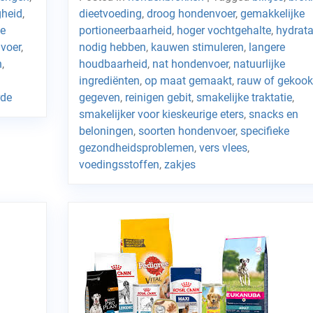
gheid
,
dieetvoeding
,
droog hondenvoer
,
gemakkelijke
le
portioneerbaarheid
,
hoger vochtgehalte
,
hydrata
nvoer
,
nodig hebben
,
kauwen stimuleren
,
langere
n
,
houdbaarheid
,
nat hondenvoer
,
natuurlijke
ingrediënten
,
op maat gemaakt
,
rauw of gekook
rde
gegeven
,
reinigen gebit
,
smakelijke traktatie
,
smakelijker voor kieskeurige eters
,
snacks en
beloningen
,
soorten hondenvoer
,
specifieke
gezondheidsproblemen
,
vers vlees
,
voedingsstoffen
,
zakjes