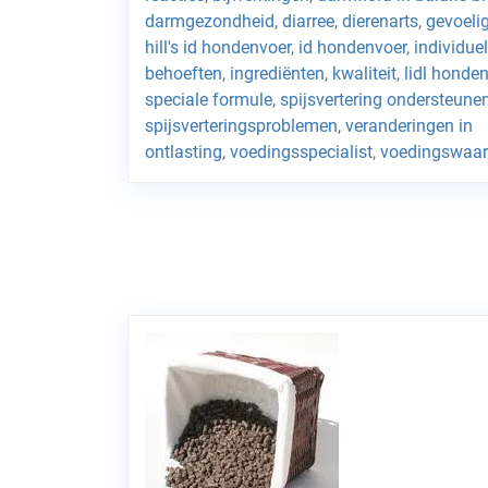
darmgezondheid
,
diarree
,
dierenarts
,
gevoeli
hill's id hondenvoer
,
id hondenvoer
,
individue
behoeften
,
ingrediënten
,
kwaliteit
,
lidl honde
speciale formule
,
spijsvertering ondersteune
spijsverteringsproblemen
,
veranderingen in
ontlasting
,
voedingsspecialist
,
voedingswaa