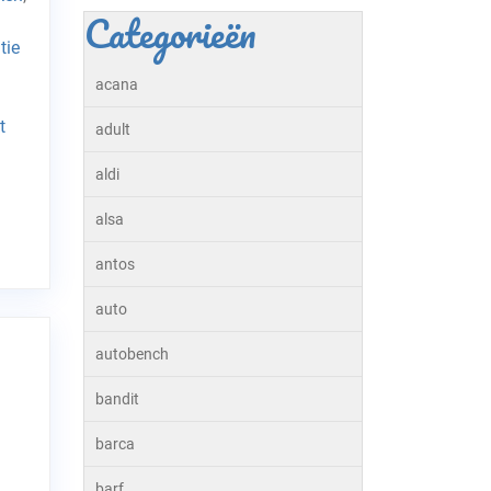
Categorieën
tie
acana
t
adult
aldi
alsa
antos
auto
autobench
bandit
barca
barf