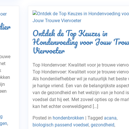
dier
Ontdek de Top Keuzes in
Hondenvoeding voor Jouw Trou
Viervoeter
rouwe
het
Top Hondenvoer: Kwaliteit voor je trouwe viervo
k
Top Hondenvoer: Kwaliteit voor je trouwe viervo
ekken
Als hondenliefhebber wil je natuurlijk het beste 
ijn
je harige vriend. Een van de belangrijkste aspec
 een
van de gezondheid en het welzijn van je hond is
voedsel dat hij eet. Met zoveel opties op de mar
kan het echter overweldigend […]
ig
Posted in
hondenbrokken
|
Tagged
acana
,
ngen
,
biologisch passend voedsel
,
gezondheid
,