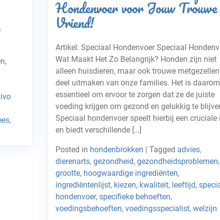
Hondenvoer voor Jouw Trouwe
Vriend!
e
Artikel: Speciaal Hondenvoer Speciaal Hondenv
Wat Maakt Het Zo Belangrijk? Honden zijn niet
ën
,
alleen huisdieren, maar ook trouwe metgezellen
deel uitmaken van onze families. Het is daarom
essentieel om ervoor te zorgen dat ze de juiste
kivo
voeding krijgen om gezond en gelukkig te blijve
Speciaal hondenvoer speelt hierbij een cruciale 
ees
,
en biedt verschillende […]
Posted in
hondenbrokken
|
Tagged
advies
,
dierenarts
,
gezondheid
,
gezondheidsproblemen
,
grootte
,
hoogwaardige ingrediënten
,
ingrediëntenlijst
,
kiezen
,
kwaliteit
,
leeftijd
,
speci
hondenvoer
,
specifieke behoeften
,
voedingsbehoeften
,
voedingsspecialist
,
welzijn