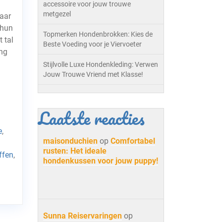
accessoire voor jouw trouwe
metgezel
naar
 hun
Topmerken Hondenbrokken: Kies de
 tal
Beste Voeding voor je Viervoeter
ng
Stijlvolle Luxe Hondenkleding: Verwen
Jouw Trouwe Vriend met Klasse!
Laatste reacties
e
,
maisonduchien
op
Comfortabel
rusten: Het ideale
ffen
,
hondenkussen voor jouw puppy!
Sunna Reiservaringen
op