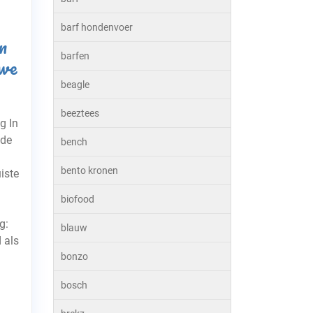
barf hondenvoer
n
barfen
we
beagle
beeztees
g In
nde
bench
bento kronen
iste
biofood
g:
blauw
 als
bonzo
bosch