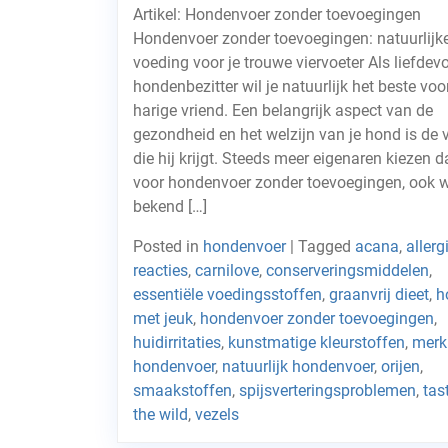
Artikel: Hondenvoer zonder toevoegingen
Hondenvoer zonder toevoegingen: natuurlijk
voeding voor je trouwe viervoeter Als liefdevo
hondenbezitter wil je natuurlijk het beste voor
harige vriend. Een belangrijk aspect van de
gezondheid en het welzijn van je hond is de 
die hij krijgt. Steeds meer eigenaren kiezen 
voor hondenvoer zonder toevoegingen, ook w
bekend […]
Posted in
hondenvoer
|
Tagged
acana
,
allerg
reacties
,
carnilove
,
conserveringsmiddelen
,
essentiële voedingsstoffen
,
graanvrij dieet
,
h
met jeuk
,
hondenvoer zonder toevoegingen
,
huidirritaties
,
kunstmatige kleurstoffen
,
merk
hondenvoer
,
natuurlijk hondenvoer
,
orijen
,
smaakstoffen
,
spijsverteringsproblemen
,
tas
the wild
,
vezels