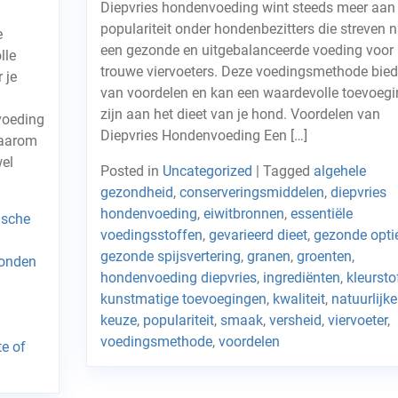
Diepvries hondenvoeding wint steeds meer aan
populariteit onder hondenbezitters die streven 
e
een gezonde en uitgebalanceerde voeding voor
lle
trouwe viervoeters. Deze voedingsmethode biedt
 je
van voordelen en kan een waardevolle toevoegi
zijn aan het dieet van je hond. Voordelen van
voeding
Diepvries Hondenvoeding Een […]
daarom
el
Posted in
Uncategorized
|
Tagged
algehele
gezondheid
,
conserveringsmiddelen
,
diepvries
hondenvoeding
,
eiwitbronnen
,
essentiële
ische
voedingsstoffen
,
gevarieerd dieet
,
gezonde opti
gezonde spijsvertering
,
granen
,
groenten
,
onden
hondenvoeding diepvries
,
ingrediënten
,
kleursto
kunstmatige toevoegingen
,
kwaliteit
,
natuurlijke
keuze
,
populariteit
,
smaak
,
versheid
,
viervoeter
,
voedingsmethode
,
voordelen
te of