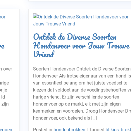
Ontdek de Diverse Soorten
we
Hondenvoer voor Jouw Trouwe
Vriend
n over
Soorten Hondenvoer Ontdek de Diverse Soorten
Hondenvoer Als trotse eigenaar van een hond is
arige
van essentieel belang om het juiste voedsel te
r je
kiezen dat voldoet aan de voedingsbehoeften v
 Id
harige vriend. Er zijn verschillende soorten
 zijn
hondenvoer op de markt, elk met zijn eigen
kenmerken en voordelen. Droog Hondenvoer Dr
hondenvoer, ook bekend als […]
e
rengen
,
Posted in
hondenbrokken
|
Tagged
blikjes
,
brok