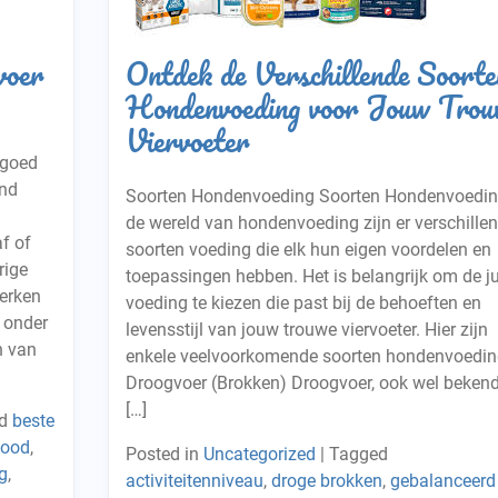
voer
Ontdek de Verschillende Soorte
Hondenvoeding voor Jouw Trou
Viervoeter
 goed
end
Soorten Hondenvoeding Soorten Hondenvoedin
de wereld van hondenvoeding zijn er verschille
f of
soorten voeding die elk hun eigen voordelen en
rige
toepassingen hebben. Het is belangrijk om de ju
merken
voeding te kiezen die past bij de behoeften en
 onder
levensstijl van jouw trouwe viervoeter. Hier zijn
n van
enkele veelvoorkomende soorten hondenvoedin
Droogvoer (Brokken) Droogvoer, ook wel bekend
[…]
ed
beste
food
,
Posted in
Uncategorized
|
Tagged
g
,
activiteitenniveau
,
droge brokken
,
gebalanceerd