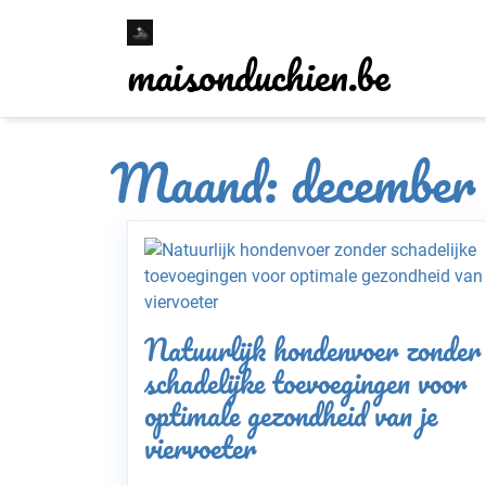
Skip
to
maisonduchien.be
content
Maand:
december
Natuurlijk hondenvoer zonder
schadelijke toevoegingen voor
optimale gezondheid van je
viervoeter