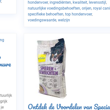
r
,
hondenvoer
,
ingrediënten
,
kwaliteit
,
levensstijl
,
natuurlijke voedingsbehoeften
,
orijen
,
royal can
specifieke behoeften
,
top hondenvoer
,
voedingswaarde
,
welzijn
o
ouwe
uurlijk
grijk
Ontdek de Voordelen van Specia
 je