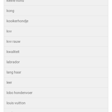
kleine hond
kong
kooikerhondje
kvv
kvv rauw
kwaliteit
labrador
lang haar
leer
lobo hondenvoer
louis vuitton