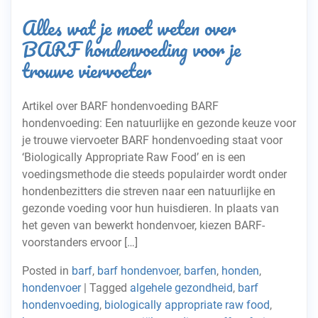
Alles wat je moet weten over
BARF hondenvoeding voor je
trouwe viervoeter
Artikel over BARF hondenvoeding BARF
hondenvoeding: Een natuurlijke en gezonde keuze voor
je trouwe viervoeter BARF hondenvoeding staat voor
‘Biologically Appropriate Raw Food’ en is een
voedingsmethode die steeds populairder wordt onder
hondenbezitters die streven naar een natuurlijke en
gezonde voeding voor hun huisdieren. In plaats van
het geven van bewerkt hondenvoer, kiezen BARF-
voorstanders ervoor […]
Posted in
barf
,
barf hondenvoer
,
barfen
,
honden
,
hondenvoer
|
Tagged
algehele gezondheid
,
barf
hondenvoeding
,
biologically appropriate raw food
,