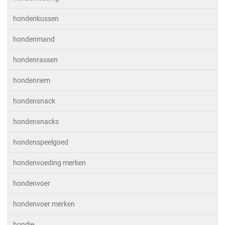
hondenkussen
hondenmand
hondenrassen
hondenriem
hondensnack
hondensnacks
hondenspeelgoed
hondenvoeding merken
hondenvoer
hondenvoer merken
hondje