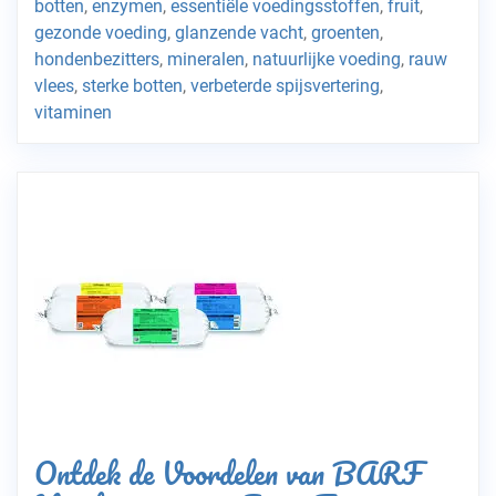
botten
,
enzymen
,
essentiële voedingsstoffen
,
fruit
,
gezonde voeding
,
glanzende vacht
,
groenten
,
hondenbezitters
,
mineralen
,
natuurlijke voeding
,
rauw
vlees
,
sterke botten
,
verbeterde spijsvertering
,
vitaminen
Ontdek de Voordelen van BARF