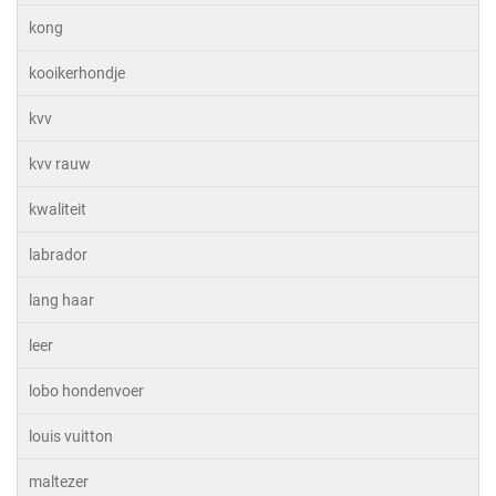
kong
kooikerhondje
kvv
kvv rauw
kwaliteit
labrador
lang haar
leer
lobo hondenvoer
louis vuitton
maltezer