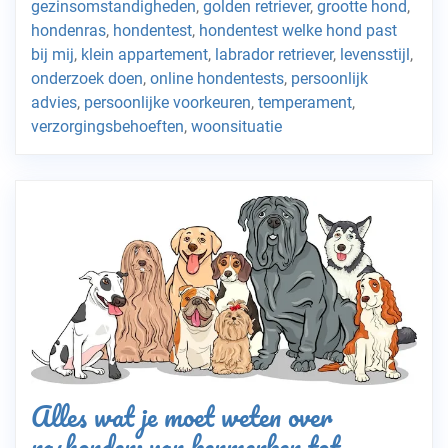
gezinsomstandigheden
,
golden retriever
,
grootte hond
,
hondenras
,
hondentest
,
hondentest welke hond past
bij mij
,
klein appartement
,
labrador retriever
,
levensstijl
,
onderzoek doen
,
online hondentests
,
persoonlijk
advies
,
persoonlijke voorkeuren
,
temperament
,
verzorgingsbehoeften
,
woonsituatie
Alles wat je moet weten over
rashonden: van kenmerken tot