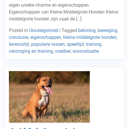
eigen unieke charme en eigenschappen.
Eigenschappen van Kleine Middelgrote Honden Kleine
middelgrote honden zijn vaak de […]
Posted in
Uncategorized
|
Tagged
beloning
,
beweging
,
conclusie
,
eigenschappen
,
kleine middelgrote honden
,
levensstijl
,
populaire rassen
,
speeltijd
,
training
,
verzorging en training
,
voedsel
,
woonsituatie