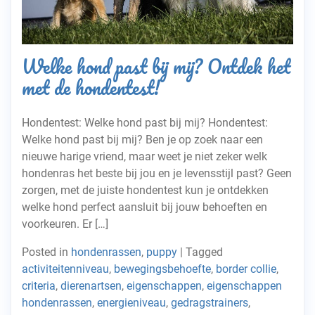
Welke hond past bij mij? Ontdek het
met de hondentest!
Hondentest: Welke hond past bij mij? Hondentest:
Welke hond past bij mij? Ben je op zoek naar een
nieuwe harige vriend, maar weet je niet zeker welk
hondenras het beste bij jou en je levensstijl past? Geen
zorgen, met de juiste hondentest kun je ontdekken
welke hond perfect aansluit bij jouw behoeften en
voorkeuren. Er […]
Posted in
hondenrassen
,
puppy
|
Tagged
activiteitenniveau
,
bewegingsbehoefte
,
border collie
,
criteria
,
dierenartsen
,
eigenschappen
,
eigenschappen
hondenrassen
,
energieniveau
,
gedragstrainers
,