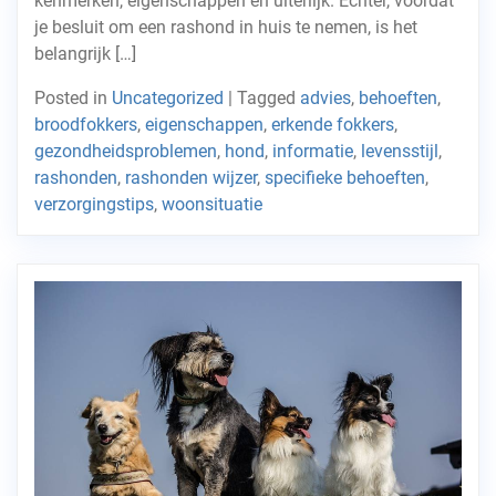
kenmerken, eigenschappen en uiterlijk. Echter, voordat
je besluit om een rashond in huis te nemen, is het
belangrijk […]
Posted in
Uncategorized
|
Tagged
advies
,
behoeften
,
broodfokkers
,
eigenschappen
,
erkende fokkers
,
gezondheidsproblemen
,
hond
,
informatie
,
levensstijl
,
rashonden
,
rashonden wijzer
,
specifieke behoeften
,
verzorgingstips
,
woonsituatie