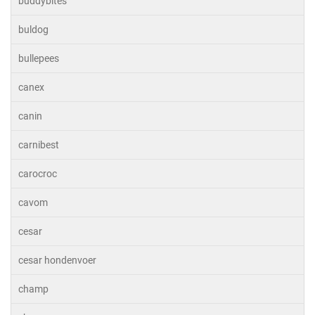
buddybites
buldog
bullepees
canex
canin
carnibest
carocroc
cavom
cesar
cesar hondenvoer
champ