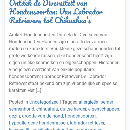
Ontdek de Diversiteit van
Hondensoorten: Van Labrador
Retrievers tot Chihuahua’s
Artikel: Hondensoorten Ontdek de Diversiteit van
Hondensoorten Honden zijn er in allerlei vormen,
maten en karakters. Van kleine gezelschapshonden tot
grote werkende rassen, elke hondensoort heeft zijn
eigen unieke kenmerken en eigenschappen. Hieronder
vind je een overzicht van enkele populaire
hondensoorten: Labrador Retriever De Labrador
Retriever staat bekend om zijn vriendelijke en speelse
karakter. Het […]
Posted in
Uncategorized
|
Tagged
allergieën
,
berner
sennenhond
,
chihuahua
,
duitse herder
,
eigenschappen
,
gezin
,
grootte van de hond
,
hondensoorten
,
hypoallergene hondenrassen
,
labrador retriever
,
levensstijl
,
specifieke behoeften
,
temperament
,