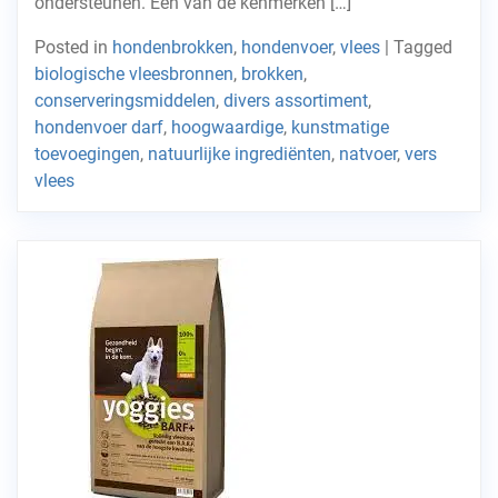
ondersteunen. Een van de kenmerken […]
Posted in
hondenbrokken
,
hondenvoer
,
vlees
|
Tagged
biologische vleesbronnen
,
brokken
,
conserveringsmiddelen
,
divers assortiment
,
hondenvoer darf
,
hoogwaardige
,
kunstmatige
toevoegingen
,
natuurlijke ingrediënten
,
natvoer
,
vers
vlees