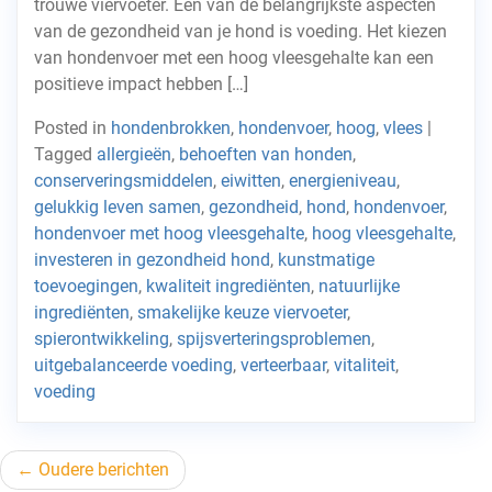
trouwe viervoeter. Een van de belangrijkste aspecten
van de gezondheid van je hond is voeding. Het kiezen
van hondenvoer met een hoog vleesgehalte kan een
positieve impact hebben […]
Posted in
hondenbrokken
,
hondenvoer
,
hoog
,
vlees
|
Tagged
allergieën
,
behoeften van honden
,
conserveringsmiddelen
,
eiwitten
,
energieniveau
,
gelukkig leven samen
,
gezondheid
,
hond
,
hondenvoer
,
hondenvoer met hoog vleesgehalte
,
hoog vleesgehalte
,
investeren in gezondheid hond
,
kunstmatige
toevoegingen
,
kwaliteit ingrediënten
,
natuurlijke
ingrediënten
,
smakelijke keuze viervoeter
,
spierontwikkeling
,
spijsverteringsproblemen
,
uitgebalanceerde voeding
,
verteerbaar
,
vitaliteit
,
voeding
Berichtnavigatie
Oudere berichten