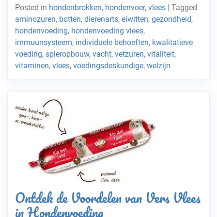
Posted in
hondenbrokken
,
hondenvoer
,
vlees
|
Tagged
aminozuren
,
botten
,
dierenarts
,
eiwitten
,
gezondheid
,
hondenvoeding
,
hondenvoeding vlees
,
immuunsysteem
,
individuele behoeften
,
kwalitatieve
voeding
,
spieropbouw
,
vacht
,
vetzuren
,
vitaliteit
,
vitaminen
,
vlees
,
voedingsdeskundige
,
welzijn
Ontdek de Voordelen van Vers Vlees
in Hondenvoeding