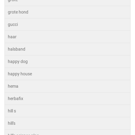
grote hond
gucci
haar
halsband
happy dog
happy house
hema
herbafix
hill s
hill's