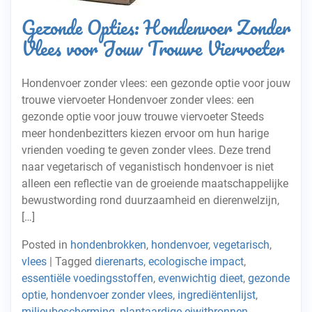
Gezonde Opties: Hondenvoer Zonder
Vlees voor Jouw Trouwe Viervoeter
Hondenvoer zonder vlees: een gezonde optie voor jouw
trouwe viervoeter Hondenvoer zonder vlees: een
gezonde optie voor jouw trouwe viervoeter Steeds
meer hondenbezitters kiezen ervoor om hun harige
vrienden voeding te geven zonder vlees. Deze trend
naar vegetarisch of veganistisch hondenvoer is niet
alleen een reflectie van de groeiende maatschappelijke
bewustwording rond duurzaamheid en dierenwelzijn,
[…]
Posted in
hondenbrokken
,
hondenvoer
,
vegetarisch
,
vlees
|
Tagged
dierenarts
,
ecologische impact
,
essentiële voedingsstoffen
,
evenwichtig dieet
,
gezonde
optie
,
hondenvoer zonder vlees
,
ingrediëntenlijst
,
milieubescherming
,
plantaardige eiwitbronnen
,