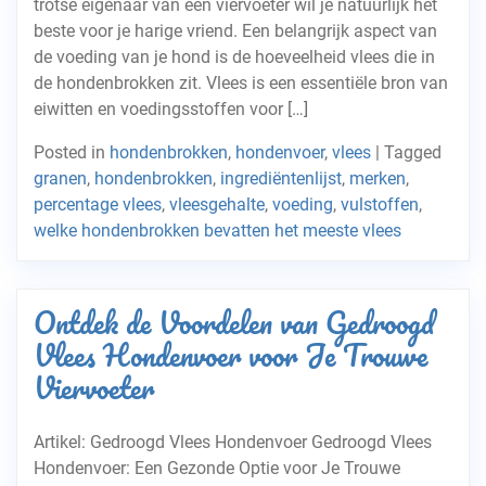
trotse eigenaar van een viervoeter wil je natuurlijk het
beste voor je harige vriend. Een belangrijk aspect van
de voeding van je hond is de hoeveelheid vlees die in
de hondenbrokken zit. Vlees is een essentiële bron van
eiwitten en voedingsstoffen voor […]
Posted in
hondenbrokken
,
hondenvoer
,
vlees
|
Tagged
granen
,
hondenbrokken
,
ingrediëntenlijst
,
merken
,
percentage vlees
,
vleesgehalte
,
voeding
,
vulstoffen
,
welke hondenbrokken bevatten het meeste vlees
Ontdek de Voordelen van Gedroogd
Vlees Hondenvoer voor Je Trouwe
Viervoeter
Artikel: Gedroogd Vlees Hondenvoer Gedroogd Vlees
Hondenvoer: Een Gezonde Optie voor Je Trouwe