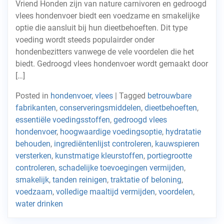
Vriend Honden zijn van nature carnivoren en gedroogd
vlees hondenvoer biedt een voedzame en smakelijke
optie die aansluit bij hun dieetbehoeften. Dit type
voeding wordt steeds populairder onder
hondenbezitters vanwege de vele voordelen die het
biedt. Gedroogd vlees hondenvoer wordt gemaakt door
[…]
Posted in
hondenvoer
,
vlees
|
Tagged
betrouwbare
fabrikanten
,
conserveringsmiddelen
,
dieetbehoeften
,
essentiële voedingsstoffen
,
gedroogd vlees
hondenvoer
,
hoogwaardige voedingsoptie
,
hydratatie
behouden
,
ingrediëntenlijst controleren
,
kauwspieren
versterken
,
kunstmatige kleurstoffen
,
portiegrootte
controleren
,
schadelijke toevoegingen vermijden
,
smakelijk
,
tanden reinigen
,
traktatie of beloning
,
voedzaam
,
volledige maaltijd vermijden
,
voordelen
,
water drinken