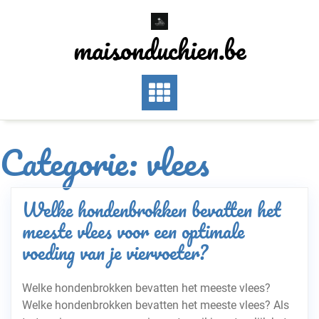
Skip
to
maisonduchien.be
content
Categorie:
vlees
Welke hondenbrokken bevatten het
meeste vlees voor een optimale
voeding van je viervoeter?
Welke hondenbrokken bevatten het meeste vlees?
Welke hondenbrokken bevatten het meeste vlees? Als