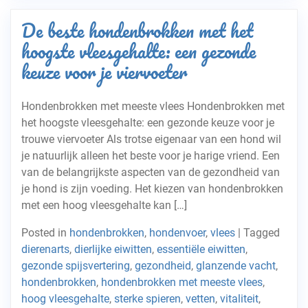
De beste hondenbrokken met het
hoogste vleesgehalte: een gezonde
keuze voor je viervoeter
Hondenbrokken met meeste vlees Hondenbrokken met
het hoogste vleesgehalte: een gezonde keuze voor je
trouwe viervoeter Als trotse eigenaar van een hond wil
je natuurlijk alleen het beste voor je harige vriend. Een
van de belangrijkste aspecten van de gezondheid van
je hond is zijn voeding. Het kiezen van hondenbrokken
met een hoog vleesgehalte kan […]
Posted in
hondenbrokken
,
hondenvoer
,
vlees
|
Tagged
dierenarts
,
dierlijke eiwitten
,
essentiële eiwitten
,
gezonde spijsvertering
,
gezondheid
,
glanzende vacht
,
hondenbrokken
,
hondenbrokken met meeste vlees
,
hoog vleesgehalte
,
sterke spieren
,
vetten
,
vitaliteit
,