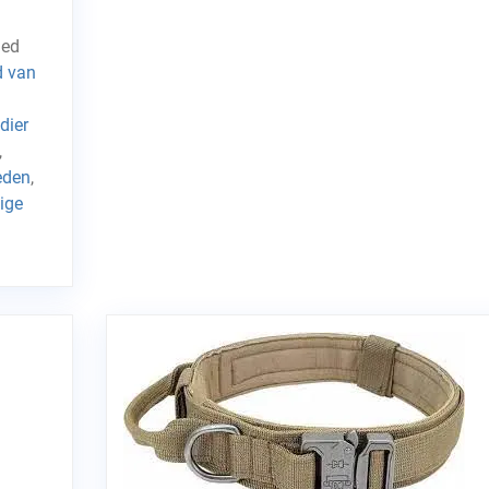
ged
d van
dier
,
eden
,
tige