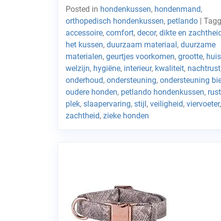
Posted in
hondenkussen
,
hondenmand
,
orthopedisch hondenkussen
,
petlando
|
Tag
accessoire
,
comfort
,
decor
,
dikte en zachthei
het kussen
,
duurzaam materiaal
,
duurzame
materialen
,
geurtjes voorkomen
,
grootte
,
huis
welzijn
,
hygiëne
,
interieur
,
kwaliteit
,
nachtrust
onderhoud
,
ondersteuning
,
ondersteuning bi
oudere honden
,
petlando hondenkussen
,
rus
plek
,
slaapervaring
,
stijl
,
veiligheid
,
viervoeter
,
zachtheid
,
zieke honden