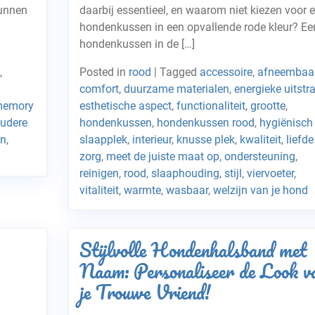
kunnen
daarbij essentieel, en waarom niet kiezen voor 
hondenkussen in een opvallende rode kleur? Ee
hondenkussen in de […]
,
Posted in
rood
|
Tagged
accessoire
,
afneembaa
comfort
,
duurzame materialen
,
energieke uitstra
emory
esthetische aspect
,
functionaliteit
,
grootte
,
udere
hondenkussen
,
hondenkussen rood
,
hygiënisch
en
,
slaapplek
,
interieur
,
knusse plek
,
kwaliteit
,
liefde
zorg
,
meet de juiste maat op
,
ondersteuning
,
reinigen
,
rood
,
slaaphouding
,
stijl
,
viervoeter
,
vitaliteit
,
warmte
,
wasbaar
,
welzijn van je hond
Stijlvolle Hondenhalsband met
Naam: Personaliseer de Look v
je Trouwe Vriend!