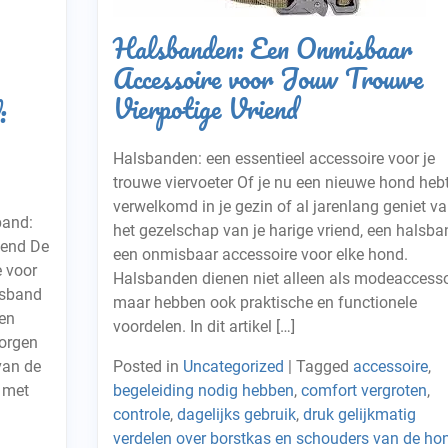
Halsbanden: Een Onmisbaar
Accessoire voor Jouw Trouwe
Vierpotige Vriend
:
Halsbanden: een essentieel accessoire voor je
trouwe viervoeter Of je nu een nieuwe hond heb
verwelkomd in je gezin of al jarenlang geniet v
band:
het gezelschap van je harige vriend, een halsba
iend De
een onmisbaar accessoire voor elke hond.
e voor
Halsbanden dienen niet alleen als modeaccesso
lsband
maar hebben ook praktische en functionele
een
voordelen. In dit artikel […]
zorgen
van de
Posted in
Uncategorized
|
Tagged
accessoire
,
 met
begeleiding nodig hebben
,
comfort vergroten
,
controle
,
dagelijks gebruik
,
druk gelijkmatig
verdelen over borstkas en schouders van de ho