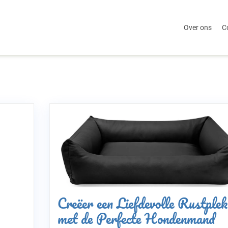
Over ons
C
Creëer een Liefdevolle Rustplek
met de Perfecte Hondenmand