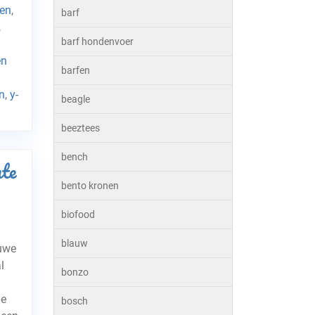
en
,
barf
,
barf hondenvoer
en
barfen
n
,
y-
beagle
beeztees
bench
te
bento kronen
biofood
blauw
uwe
l
bonzo
ge
bosch