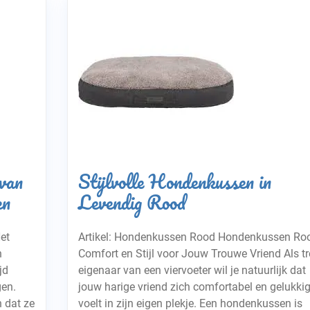
van
Stijlvolle Hondenkussen in
en
Levendig Rood
et
Artikel: Hondenkussen Rood Hondenkussen Ro
n
Comfort en Stijl voor Jouw Trouwe Vriend Als tr
jd
eigenaar van een viervoeter wil je natuurlijk dat
gen.
jouw harige vriend zich comfortabel en gelukki
n dat ze
voelt in zijn eigen plekje. Een hondenkussen is