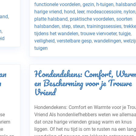
functionele voordelen
,
gezin
,
h-tuigen
,
halsband
harige vriend
,
hond
,
leer
,
modeaccessoire
,
nylon
band
,
platte halsband
,
praktische voordelen
,
soorten
halsbanden
,
step
,
steun
,
trainingssessies
,
trekk
n
,
tijdens het wandelen
,
trouwe viervoeter
,
tuigje
,
eid
veiligheid
,
verstelbare gesp
,
wandelingen
,
welzij
tuigen
an
Hondendekens: Comfort, Warm
n
en Bescherming voor je Trouwe
Vriend
Hondendekens: Comfort en Warmte voor je Tro
tse
Vriend Als hondenliefhebbers weten we allemaa
nriem
dat onze harige vrienden graag warm en knus
ge
liggen. Of het nu tijd is om te rusten na een lan