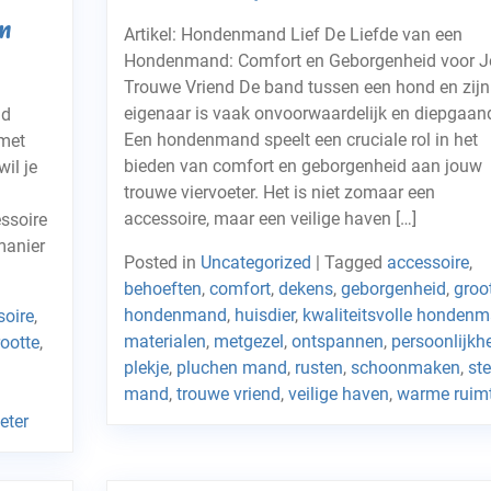
m
Artikel: Hondenmand Lief De Liefde van een
Hondenmand: Comfort en Geborgenheid voor 
Trouwe Vriend De band tussen een hond en zijn
eigenaar is vaak onvoorwaardelijk en diepgaan
nd
Een hondenmand speelt een cruciale rol in het
met
bieden van comfort en geborgenheid aan jouw
il je
trouwe viervoeter. Het is niet zomaar een
accessoire, maar een veilige haven […]
essoire
manier
Posted in
Uncategorized
|
Tagged
accessoire
,
behoeften
,
comfort
,
dekens
,
geborgenheid
,
groo
hondenmand
,
huisdier
,
kwaliteitsvolle honden
soire
,
materialen
,
metgezel
,
ontspannen
,
persoonlijkh
rootte
,
plekje
,
pluchen mand
,
rusten
,
schoonmaken
,
ste
mand
,
trouwe vriend
,
veilige haven
,
warme ruim
eter