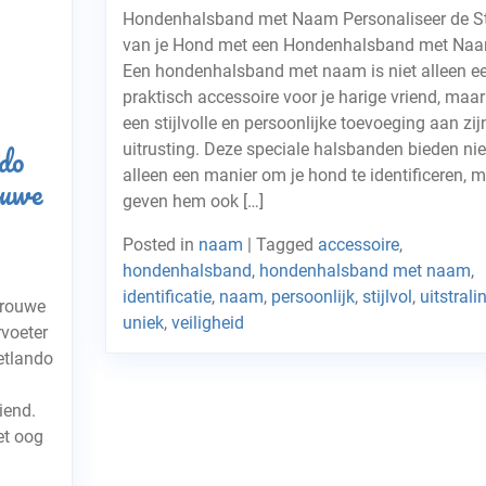
Hondenhalsband met Naam Personaliseer de Sti
van je Hond met een Hondenhalsband met Na
Een hondenhalsband met naam is niet alleen e
praktisch accessoire voor je harige vriend, maa
een stijlvolle en persoonlijke toevoeging aan zij
do
uitrusting. Deze speciale halsbanden bieden nie
alleen een manier om je hond te identificeren, 
ouwe
geven hem ook […]
Posted in
naam
|
Tagged
accessoire
,
hondenhalsband
,
hondenhalsband met naam
,
identificatie
,
naam
,
persoonlijk
,
stijlvol
,
uitstrali
Trouwe
uniek
,
veiligheid
rvoeter
Petlando
iend.
et oog