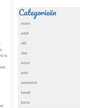
Categorieën
acana
adult
aldi
t
an
alsa
nd is
antos
ire,
auto
autobench
bandit
barca
nd
,