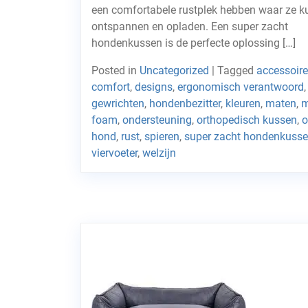
een comfortabele rustplek hebben waar ze 
ontspannen en opladen. Een super zacht
hondenkussen is de perfecte oplossing […]
Posted in
Uncategorized
|
Tagged
accessoire
comfort
,
designs
,
ergonomisch verantwoord
,
gewrichten
,
hondenbezitter
,
kleuren
,
maten
,
m
foam
,
ondersteuning
,
orthopedisch kussen
,
o
hond
,
rust
,
spieren
,
super zacht hondenkuss
viervoeter
,
welzijn