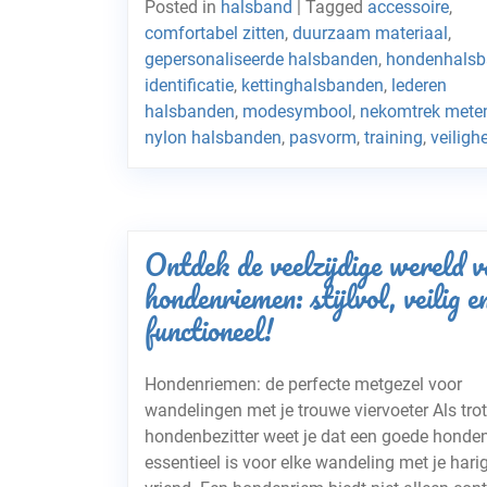
Posted in
halsband
|
Tagged
accessoire
,
comfortabel zitten
,
duurzaam materiaal
,
gepersonaliseerde halsbanden
,
hondenhals
identificatie
,
kettinghalsbanden
,
lederen
halsbanden
,
modesymbool
,
nekomtrek mete
nylon halsbanden
,
pasvorm
,
training
,
veiligh
Ontdek de veelzijdige wereld v
hondenriemen: stijlvol, veilig e
functioneel!
Hondenriemen: de perfecte metgezel voor
wandelingen met je trouwe viervoeter Als tro
hondenbezitter weet je dat een goede honde
essentieel is voor elke wandeling met je hari