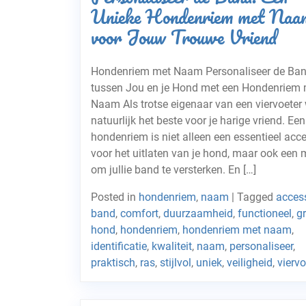
Unieke Hondenriem met Naa
voor Jouw Trouwe Vriend
Hondenriem met Naam Personaliseer de Ba
tussen Jou en je Hond met een Hondenriem 
Naam Als trotse eigenaar van een viervoeter w
natuurlijk het beste voor je harige vriend. Een
hondenriem is niet alleen een essentieel acc
voor het uitlaten van je hond, maar ook een 
om jullie band te versterken. En […]
Posted in
hondenriem
,
naam
|
Tagged
acces
band
,
comfort
,
duurzaamheid
,
functioneel
,
g
hond
,
hondenriem
,
hondenriem met naam
,
identificatie
,
kwaliteit
,
naam
,
personaliseer
,
praktisch
,
ras
,
stijlvol
,
uniek
,
veiligheid
,
viervo