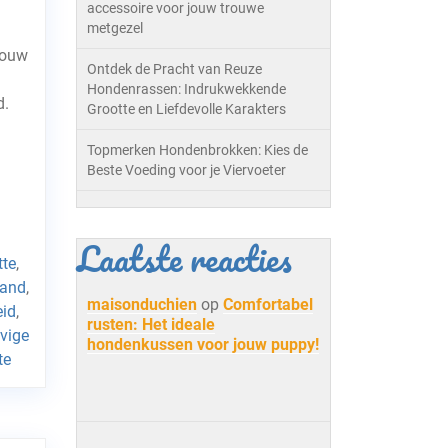
accessoire voor jouw trouwe
metgezel
Jouw
Ontdek de Pracht van Reuze
Hondenrassen: Indrukwekkende
d.
Grootte en Liefdevolle Karakters
Topmerken Hondenbrokken: Kies de
Beste Voeding voor je Viervoeter
Laatste reacties
tte
,
mand
,
maisonduchien
op
Comfortabel
eid
,
rusten: Het ideale
vige
hondenkussen voor jouw puppy!
te