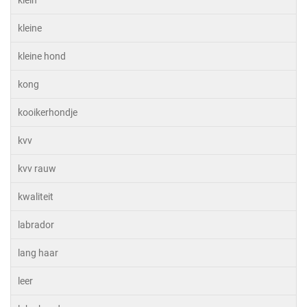
klein
kleine
kleine hond
kong
kooikerhondje
kvv
kvv rauw
kwaliteit
labrador
lang haar
leer