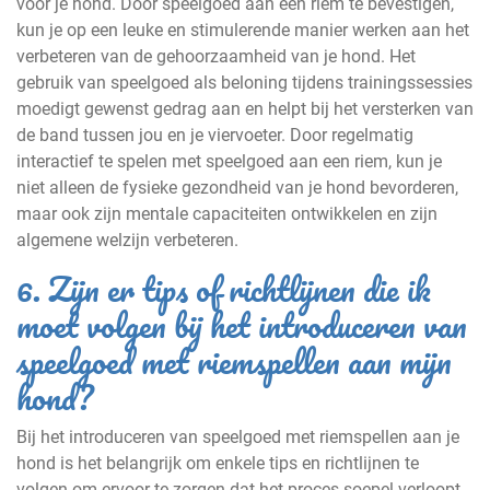
voor je hond. Door speelgoed aan een riem te bevestigen,
kun je op een leuke en stimulerende manier werken aan het
verbeteren van de gehoorzaamheid van je hond. Het
gebruik van speelgoed als beloning tijdens trainingssessies
moedigt gewenst gedrag aan en helpt bij het versterken van
de band tussen jou en je viervoeter. Door regelmatig
interactief te spelen met speelgoed aan een riem, kun je
niet alleen de fysieke gezondheid van je hond bevorderen,
maar ook zijn mentale capaciteiten ontwikkelen en zijn
algemene welzijn verbeteren.
6. Zijn er tips of richtlijnen die ik
moet volgen bij het introduceren van
speelgoed met riemspellen aan mijn
hond?
Bij het introduceren van speelgoed met riemspellen aan je
hond is het belangrijk om enkele tips en richtlijnen te
volgen om ervoor te zorgen dat het proces soepel verloopt.