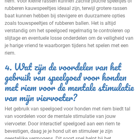
riem. Voor kleine rassen kunnen zachte pluche speeltjes of
rubberen kauwspeeltjes ideaal zijn, terwijl grotere rassen
baat kunnen hebben bij stevigere en duurzamere opties
zoals touwspeeltjes of rubberen ballen. Het is altijd
verstandig om het speelgoed regelmatig te controleren op
slijtage en eventuele losse onderdelen om de veiligheid van
je harige vriend te waarborgen tijdens het spelen met een
riem.
4. Wat zijn de voordelen van het
gebruik van speelgoed voor honden
met riem voor de mentale stimulatie
van mijn viervoeter?
Het gebruik van speelgoed voor honden met riem biedt tal
van voordelen voor de mentale stimulatie van jouw
viervoeter. Door interactief speelgoed aan een riem te
bevestigen, daag je je hond uit en stimuleer je zijn
geestelijke vermogens. Dit soort spel helpt bij het