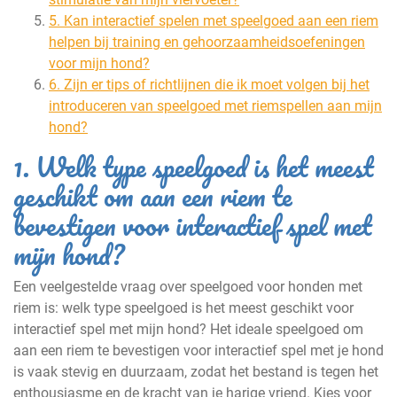
5. Kan interactief spelen met speelgoed aan een riem
helpen bij training en gehoorzaamheidsoefeningen
voor mijn hond?
6. Zijn er tips of richtlijnen die ik moet volgen bij het
introduceren van speelgoed met riemspellen aan mijn
hond?
1. Welk type speelgoed is het meest
geschikt om aan een riem te
bevestigen voor interactief spel met
mijn hond?
Een veelgestelde vraag over speelgoed voor honden met
riem is: welk type speelgoed is het meest geschikt voor
interactief spel met mijn hond? Het ideale speelgoed om
aan een riem te bevestigen voor interactief spel met je hond
is vaak stevig en duurzaam, zodat het bestand is tegen het
enthousiasme en de kracht van je harige vriend. Kies voor