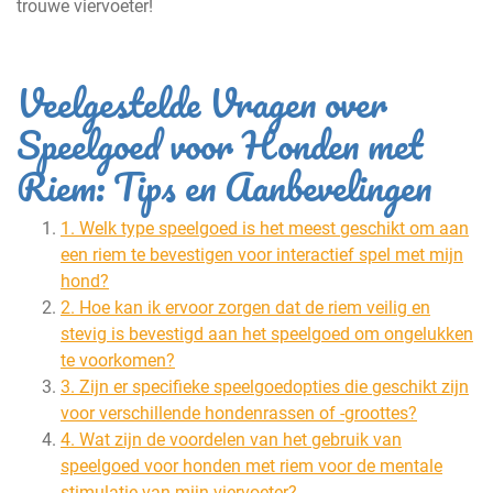
trouwe viervoeter!
Veelgestelde Vragen over
Speelgoed voor Honden met
Riem: Tips en Aanbevelingen
1. Welk type speelgoed is het meest geschikt om aan
een riem te bevestigen voor interactief spel met mijn
hond?
2. Hoe kan ik ervoor zorgen dat de riem veilig en
stevig is bevestigd aan het speelgoed om ongelukken
te voorkomen?
3. Zijn er specifieke speelgoedopties die geschikt zijn
voor verschillende hondenrassen of -groottes?
4. Wat zijn de voordelen van het gebruik van
speelgoed voor honden met riem voor de mentale
stimulatie van mijn viervoeter?