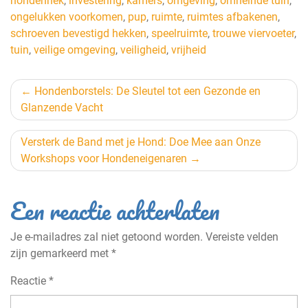
hondenhek
,
investering
,
kamers
,
omgeving
,
omheinde tuin
,
ongelukken voorkomen
,
pup
,
ruimte
,
ruimtes afbakenen
,
schroeven bevestigd hekken
,
speelruimte
,
trouwe viervoeter
,
tuin
,
veilige omgeving
,
veiligheid
,
vrijheid
Berichtnavigatie
Hondenborstels: De Sleutel tot een Gezonde en
Glanzende Vacht
Versterk de Band met je Hond: Doe Mee aan Onze
Workshops voor Hondeneigenaren
Een reactie achterlaten
Je e-mailadres zal niet getoond worden.
Vereiste velden
zijn gemarkeerd met
*
Reactie
*