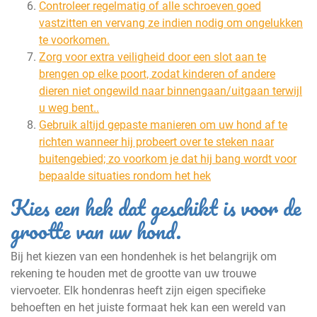
Controleer regelmatig of alle schroeven goed
vastzitten en vervang ze indien nodig om ongelukken
te voorkomen.
Zorg voor extra veiligheid door een slot aan te
brengen op elke poort, zodat kinderen of andere
dieren niet ongewild naar binnengaan/uitgaan terwijl
u weg bent..
Gebruik altijd gepaste manieren om uw hond af te
richten wanneer hij probeert over te steken naar
buitengebied; zo voorkom je dat hij bang wordt voor
bepaalde situaties rondom het hek
Kies een hek dat geschikt is voor de
grootte van uw hond.
Bij het kiezen van een hondenhek is het belangrijk om
rekening te houden met de grootte van uw trouwe
viervoeter. Elk hondenras heeft zijn eigen specifieke
behoeften en het juiste formaat hek kan een wereld van