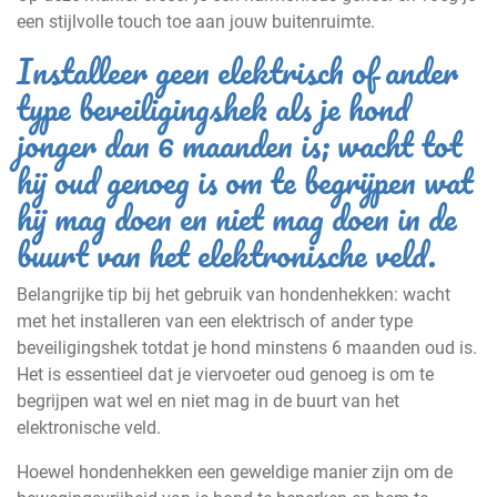
een stijlvolle touch toe aan jouw buitenruimte.
Installeer geen elektrisch of ander
type beveiligingshek als je hond
jonger dan 6 maanden is; wacht tot
hij oud genoeg is om te begrijpen wat
hij mag doen en niet mag doen in de
buurt van het elektronische veld.
Belangrijke tip bij het gebruik van hondenhekken: wacht
met het installeren van een elektrisch of ander type
beveiligingshek totdat je hond minstens 6 maanden oud is.
Het is essentieel dat je viervoeter oud genoeg is om te
begrijpen wat wel en niet mag in de buurt van het
elektronische veld.
Hoewel hondenhekken een geweldige manier zijn om de