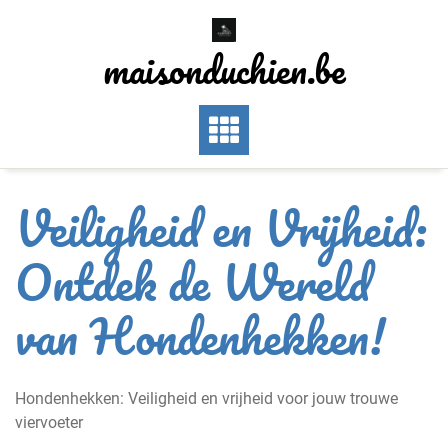
Skip
to
maisonduchien.be
content
Veiligheid en Vrijheid:
Ontdek de Wereld
van Hondenhekken!
Hondenhekken: Veiligheid en vrijheid voor jouw trouwe
viervoeter