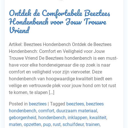
Ontdek de Comfortabele Beeztees
Hondenbench voor Jouw Trouwe
Vriend
Artikel: Beeztees Hondenbench Ontdek de Beeztees
Hondenbench: Comfort en Veiligheid voor Jouw
Trouwe Vriend De Beeztees hondenbench is een must-
have voor elke hondeneigenaar die op zoek is naar
comfort en veiligheid voor zijn viervoeter. Deze
hondenbench van hoogwaardige kwaliteit biedt een
veilige en vertrouwde plek voor jouw hond om tot rust
te komen, te slapen […]
Posted in
beeztees
|
Tagged
beeztees
,
beeztees
hondenbench
,
comfort
,
duurzaam materiaal
,
geborgenheid
,
hondenbench
,
inklappen
,
kwaliteit
,
maten
,
opzetten
,
pup
,
rust
,
schuifdeur
,
trainen
,