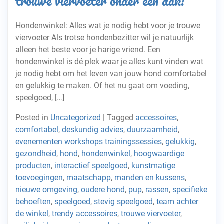
trouwe viervoeter onder één dak!
Hondenwinkel: Alles wat je nodig hebt voor je trouwe
viervoeter Als trotse hondenbezitter wil je natuurlijk
alleen het beste voor je harige vriend. Een
hondenwinkel is dé plek waar je alles kunt vinden wat
je nodig hebt om het leven van jouw hond comfortabel
en gelukkig te maken. Of het nu gaat om voeding,
speelgoed, […]
Posted in
Uncategorized
|
Tagged
accessoires
,
comfortabel
,
deskundig advies
,
duurzaamheid
,
evenementen workshops trainingssessies
,
gelukkig
,
gezondheid
,
hond
,
hondenwinkel
,
hoogwaardige
producten
,
interactief speelgoed
,
kunstmatige
toevoegingen
,
maatschapp
,
manden en kussens
,
nieuwe omgeving
,
oudere hond
,
pup
,
rassen
,
specifieke
behoeften
,
speelgoed
,
stevig speelgoed
,
team achter
de winkel
,
trendy accessoires
,
trouwe viervoeter
,