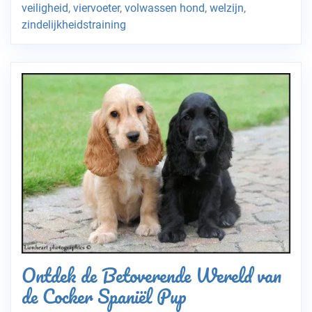
veiligheid
,
viervoeter
,
volwassen hond
,
welzijn
,
zindelijkheidstraining
Ontdek de Betoverende Wereld van
de Cocker Spaniël Pup