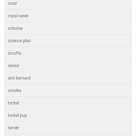
rood
royal canin
schotse
science plan
scruffs
senior
sint bernard
smolke
teckel
teckel pup
terriër