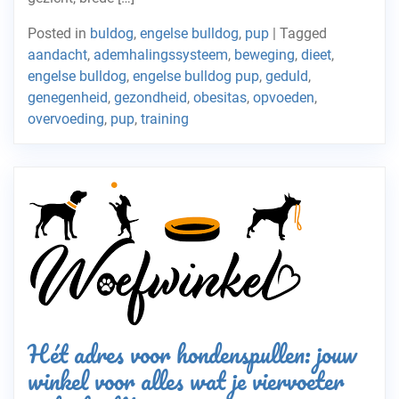
Posted in
buldog
,
engelse bulldog
,
pup
|
Tagged
aandacht
,
ademhalingssysteem
,
beweging
,
dieet
,
engelse bulldog
,
engelse bulldog pup
,
geduld
,
genegenheid
,
gezondheid
,
obesitas
,
opvoeden
,
overvoeding
,
pup
,
training
Hét adres voor hondenspullen: jouw
winkel voor alles wat je viervoeter