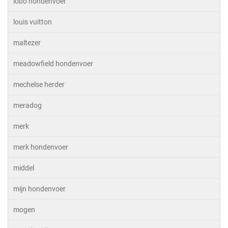
lobo hondenvoer
louis vuitton
maltezer
meadowfield hondenvoer
mechelse herder
meradog
merk
merk hondenvoer
middel
mijn hondenvoer
mogen