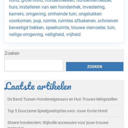
hond
,
grote hond
,
hondenhekken
,
hondenliefhebber
,
huis
,
installeren van een hondenhek
,
investering
,
kamers
,
omgeving
,
omheinde tuin
,
ongelukken
voorkomen
,
pup
,
ruimte
,
ruimtes afbakenen
,
schroeven
bevestigd hekken
,
speelruimte
,
trouwe viervoeter
,
tuin
,
veilige omgeving
,
veiligheid
,
vrijheid
Zoeken
ZOEKEN
Laatste artikelen
De Band Tussen Hondeneigenaars en Hun Trouwe Metgezellen
Top 5 Duurzame Speelgoedopties voor Jouw Grote Hond
Stoere hondenriem: Stijlvolle accessoire voor jouw trouwe