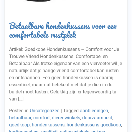
Betaalbare hondenkussens voor een
comfortabele rustplek
Artikel: Goedkope Hondenkussens – Comfort voor Je
Trouwe Vriend Hondenkussens: Comfortabel en
Betaalbaar Als trotse eigenaar van een viervoeter wil je
natuurlijk dat je harige vriend comfortabel kan rusten
en ontspannen. Een goed hondenkussen is daarbij
essentieel, maar dat betekent niet dat je diep in de
buidel moet tasten. Gelukkig zijn er tegenwoordig tal
van […]
Posted in
Uncategorized
|
Tagged
aanbiedingen
,
betaalbaar
,
comfort
,
dierenwinkels
,
duurzaamheid
,
goedkoop
,
hondenkussens
,
hondenkussens goedkoop
,
kortingsacties
,
kwaliteit
,
online winkels
,
prijzen