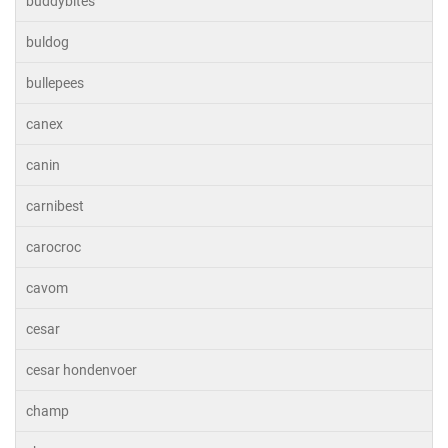
buddybites
buldog
bullepees
canex
canin
carnibest
carocroc
cavom
cesar
cesar hondenvoer
champ