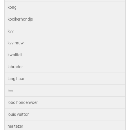
kong
kooikerhondje
kvv
kvv rauw
kwaliteit
labrador
lang haar
leer
lobo hondenvoer
louis vuitton
maltezer