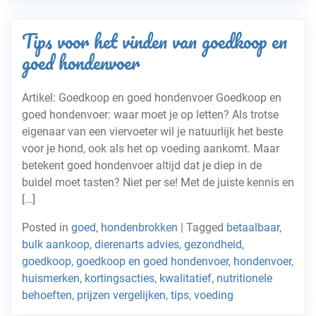
Tips voor het vinden van goedkoop en
goed hondenvoer
Artikel: Goedkoop en goed hondenvoer Goedkoop en
goed hondenvoer: waar moet je op letten? Als trotse
eigenaar van een viervoeter wil je natuurlijk het beste
voor je hond, ook als het op voeding aankomt. Maar
betekent goed hondenvoer altijd dat je diep in de
buidel moet tasten? Niet per se! Met de juiste kennis en
[…]
Posted in
goed
,
hondenbrokken
|
Tagged
betaalbaar
,
bulk aankoop
,
dierenarts advies
,
gezondheid
,
goedkoop
,
goedkoop en goed hondenvoer
,
hondenvoer
,
huismerken
,
kortingsacties
,
kwalitatief
,
nutritionele
behoeften
,
prijzen vergelijken
,
tips
,
voeding