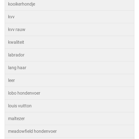
kooikerhondje
kvv
kvv rauw
kwaliteit
labrador
lang haar
leer
lobo hondenvoer
louis vuitton
maltezer
meadowfield hondenvoer