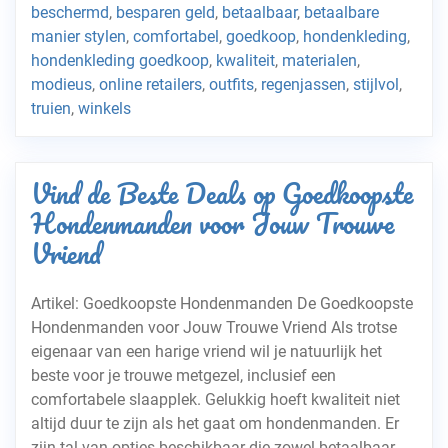
beschermd
,
besparen geld
,
betaalbaar
,
betaalbare
manier stylen
,
comfortabel
,
goedkoop
,
hondenkleding
,
hondenkleding goedkoop
,
kwaliteit
,
materialen
,
modieus
,
online retailers
,
outfits
,
regenjassen
,
stijlvol
,
truien
,
winkels
Vind de Beste Deals op Goedkoopste
Hondenmanden voor Jouw Trouwe
Vriend
Artikel: Goedkoopste Hondenmanden De Goedkoopste
Hondenmanden voor Jouw Trouwe Vriend Als trotse
eigenaar van een harige vriend wil je natuurlijk het
beste voor je trouwe metgezel, inclusief een
comfortabele slaapplek. Gelukkig hoeft kwaliteit niet
altijd duur te zijn als het gaat om hondenmanden. Er
zijn tal van opties beschikbaar die zowel betaalbaar