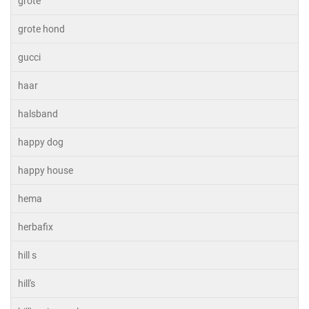
grote
grote hond
gucci
haar
halsband
happy dog
happy house
hema
herbafix
hill s
hill's