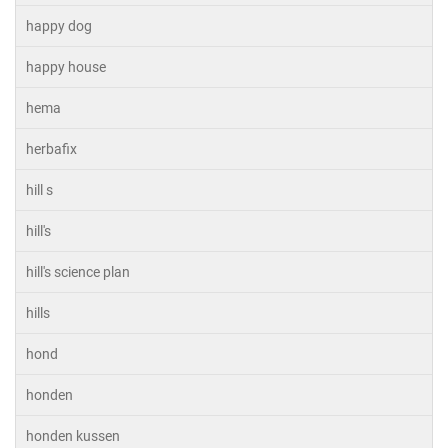
happy dog
happy house
hema
herbafix
hill s
hill's
hill's science plan
hills
hond
honden
honden kussen