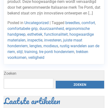
product. Deze hoogwaardige riem wordt vervaardigd
door het gerenommeerde Italiaanse merk Tre Ponti, dat
bekend staat om zijn innovatieve ontwerpen en […]
Posted in
Uncategorized
|
Tagged
breedtes
,
comfort
,
comfortabele grip
,
duurzaamheid
,
ergonomische
handgreep
,
esthetiek
,
functionaliteit
,
hoogwaardige
materialen
,
inspectie
,
investeren
,
juiste maat
hondenriem
,
lengtes
,
modieus
,
rustig wandelen aan de
riem
,
stijl
,
training
,
tre ponti hondenriem
,
trekken
voorkomen
,
veiligheid
Zoeken
ZOEKEN
Laatste artikelen