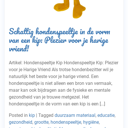
Schattig hondenspeeltje in de vorm
van een kip: Plezier voor je harige
vriend!
Artikel: Hondenspeeltje Kip Hondenspeeltje Kip: Plezier
voor je Harige Vriend Als trotse hondenbezitter wil je
natuurlijk het beste voor je harige vriend. Een
hondenspeeltje is niet alleen een bron van vermaak,
maar kan ook bijdragen aan de fysieke en mentale
gezondheid van je trouwe metgezel. Het
hondenspeeltje in de vorm van een kip is een […]
Posted in
kip
|
Tagged
duurzaam materiaal
,
educatie
,
gezondheid
,
grootte
,
hondenspeeltje
,
hygiëne
,