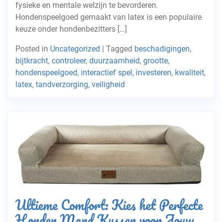
fysieke en mentale welzijn te bevorderen.
Hondenspeelgoed gemaakt van latex is een populaire
keuze onder hondenbezitters […]
Posted in
Uncategorized
|
Tagged
beschadigingen
,
bijtkracht
,
controleer
,
duurzaamheid
,
grootte
,
hondenspeelgoed
,
interactief spel
,
investeren
,
kwaliteit
,
latex
,
tandverzorging
,
veiligheid
Ultieme Comfort: Kies het Perfecte
Honden Mand Kussen voor Jouw