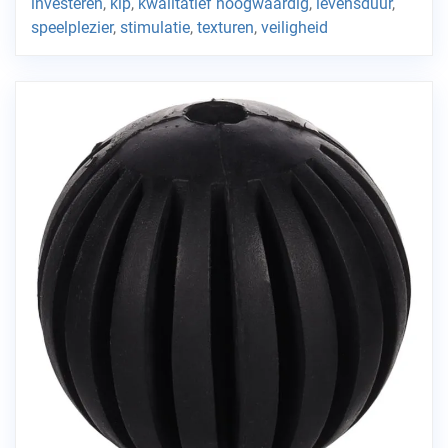
investeren
,
kip
,
kwalitatief hoogwaardig
,
levensduur
,
speelplezier
,
stimulatie
,
texturen
,
veiligheid