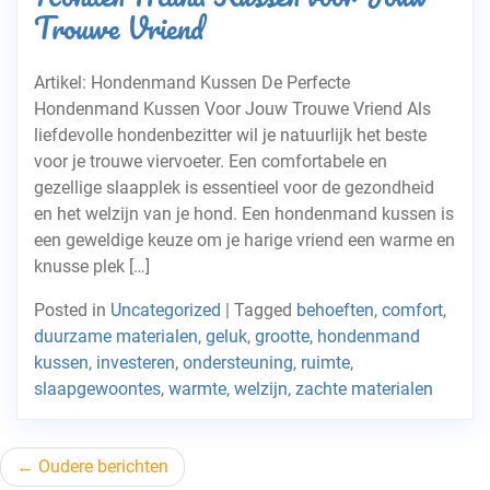
Trouwe Vriend
Artikel: Hondenmand Kussen De Perfecte
Hondenmand Kussen Voor Jouw Trouwe Vriend Als
liefdevolle hondenbezitter wil je natuurlijk het beste
voor je trouwe viervoeter. Een comfortabele en
gezellige slaapplek is essentieel voor de gezondheid
en het welzijn van je hond. Een hondenmand kussen is
een geweldige keuze om je harige vriend een warme en
knusse plek […]
Posted in
Uncategorized
|
Tagged
behoeften
,
comfort
,
duurzame materialen
,
geluk
,
grootte
,
hondenmand
kussen
,
investeren
,
ondersteuning
,
ruimte
,
slaapgewoontes
,
warmte
,
welzijn
,
zachte materialen
Berichtnavigatie
Oudere berichten