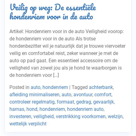
Veilig op weg: De essentiële
hondenriem voor in de auto
Artikel: Hondenriem voor in de auto Veiligheid voorop:
de hondenriem voor in de auto Als trotse
hondenbezitter wil je natuurlijk dat je trouwe viervoeter
veilig en comfortabel reist, zeker wanneer je met de
auto op pad gaat. Een essentieel accessoire om de
veiligheid van zowel jou als je hond te waarborgen is
de hondenriem voor […]
Posted in
auto
,
hondenriem
|
Tagged
achterbank
,
afleiding minimaliseren
,
auto
,
avontuur
,
comfort
,
controleer regelmatig
,
formaat
,
gedrag
,
gevaarlijk
,
harnas
,
hond
,
hondenriem
,
hondenriem auto
,
investeren
,
veiligheid
,
verstrikking voorkomen
,
welzijn
,
wettelijk verplicht