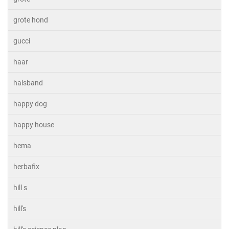
grote hond
gucci
haar
halsband
happy dog
happy house
hema
herbafix
hill s
hill's