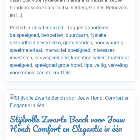
maar ook voor fysieke en mentale stimulatie. Grote
hondenrassen zoals Duitse herders, Golden Retrievers
en […]
Posted in
Uncategorized
|
Tagged
apporteren
,
balspeelgoed
,
behoeften
,
duurzaam
,
fysieke
gezondheid bevorderen
,
grote honden
,
hoogwaardig
speelmateriaal
,
interactief speelgoed
,
interesses
,
investeren
,
kauwspeelgoed
,
krachtige kaken
,
materiaal
,
speelgoed
,
speelgoed grote hond
,
tips
,
veilig
,
verveling
voorkomen
,
zachte knuffels
Stijlvolle Zwarte Bench voor Jouw
Hond: Comfort en Elegantie in één