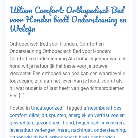
Ultiem Comfort: Orthopedisch Bed
voor Honden biedt Ondersteuning en
Welzijn
Orthopedisch Bed voor Honden: Comfort en
Ondersteuning Orthopedisch Bed voor Honden:
Comfort en Ondersteuning Als trotse eigenaar van een
hond wil je natuurlijk het beste voor je trouwe
viervoeter. Een orthopedisch bed kan een waardevolle
toevoeging zijn aan het leven van je hond, vooral als
hij wat ouder is of last heeft van gewrichtsproblemen.
Een […]
Posted in
Uncategorized
|
Tagged
afneembare hoes
,
comfort
,
dikte
,
drukpunten
,
energiek en verfrist voelen
,
gewrichten
,
gezondheid
,
hond
,
hygiënisch
,
investeren
,
levensduur verlengen
,
maat
,
nachtrust
,
ondersteuning
,
orthopedisch bed
,
orthopedisch bed voor honden
,