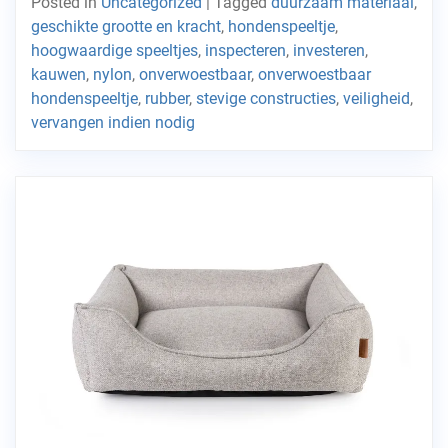
Posted in
Uncategorized
|
Tagged
duurzaam materiaal
,
geschikte grootte en kracht
,
hondenspeeltje
,
hoogwaardige speeltjes
,
inspecteren
,
investeren
,
kauwen
,
nylon
,
onverwoestbaar
,
onverwoestbaar
hondenspeeltje
,
rubber
,
stevige constructies
,
veiligheid
,
vervangen indien nodig