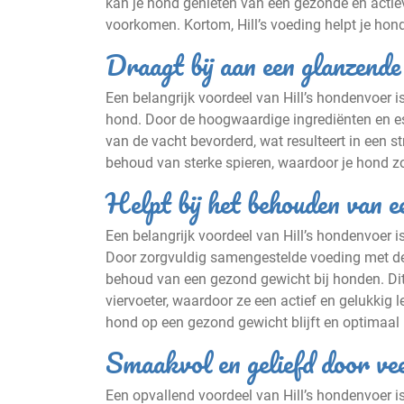
kan je hond genieten van een gezonde en actiev
voorkomen. Kortom, Hill’s voeding helpt je hond 
Draagt bij aan een glanzende
Een belangrijk voordeel van Hill’s hondenvoer i
hond. Door de hoogwaardige ingrediënten en ess
van de vacht bevorderd, wat resulteert in een 
behoud van sterke spieren, waardoor je hond zo
Helpt bij het behouden van e
Een belangrijk voordeel van Hill’s hondenvoer i
Door zorgvuldig samengestelde voeding met de j
behoud van een gezond gewicht bij honden. Dit i
viervoeter, waardoor ze een actief en gelukkig 
hond op een gezond gewicht blijft en optimaal k
Smaakvol en geliefd door ve
Een opvallend voordeel van Hill’s hondenvoer is