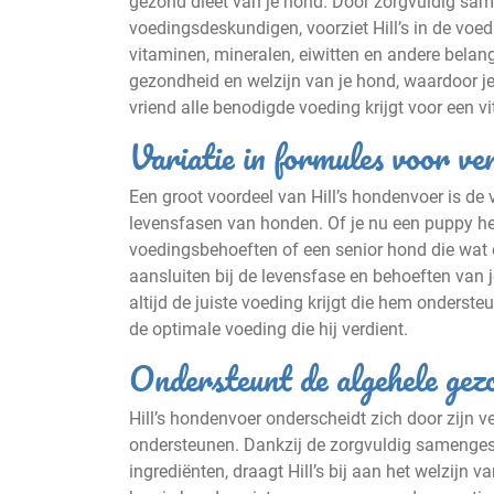
gezond dieet van je hond. Door zorgvuldig sam
voedingsdeskundigen, voorziet Hill’s in de voed
vitaminen, mineralen, eiwitten en andere belang
gezondheid en welzijn van je hond, waardoor je
vriend alle benodigde voeding krijgt voor een vi
Variatie in formules voor ve
Een groot voordeel van Hill’s hondenvoer is de v
levensfasen van honden. Of je nu een puppy heb
voedingsbehoeften of een senior hond die wat ex
aansluiten bij de levensfase en behoeften van j
altijd de juiste voeding krijgt die hem onderste
de optimale voeding die hij verdient.
Ondersteunt de algehele gezo
Hill’s hondenvoer onderscheidt zich door zijn 
ondersteunen. Dankzij de zorgvuldig samenges
ingrediënten, draagt Hill’s bij aan het welzijn 