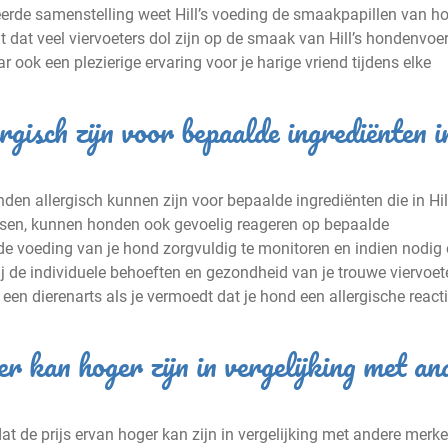
eerde samenstelling weet Hill’s voeding de smaakpapillen van h
eit dat veel viervoeters dol zijn op de smaak van Hill’s hondenvoe
ook een plezierige ervaring voor je harige vriend tijdens elke
isch zijn voor bepaalde ingrediënten i
en allergisch kunnen zijn voor bepaalde ingrediënten die in Hill
nsen, kunnen honden ook gevoelig reageren op bepaalde
e voeding van je hond zorgvuldig te monitoren en indien nodig 
j de individuele behoeften en gezondheid van je trouwe viervoete
j een dierenarts als je vermoedt dat je hond een allergische react
er kan hoger zijn in vergelijking met an
at de prijs ervan hoger kan zijn in vergelijking met andere merke