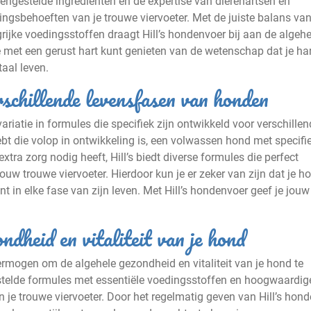
engestelde ingrediënten en de expertise van dierenartsen en
ingsbehoeften van je trouwe viervoeter. Met de juiste balans va
rijke voedingsstoffen draagt Hill’s hondenvoer bij aan de algehe
 met een gerust hart kunt genieten van de wetenschap dat je ha
taal leven.
rschillende levensfasen van honden
ariatie in formules die specifiek zijn ontwikkeld voor verschille
t die volop in ontwikkeling is, een volwassen hond met specifi
tra zorg nodig heeft, Hill’s biedt diverse formules die perfect
ouw trouwe viervoeter. Hierdoor kun je er zeker van zijn dat je h
unt in elke fase van zijn leven. Met Hill’s hondenvoer geef je jou
ndheid en vitaliteit van je hond
vermogen om de algehele gezondheid en vitaliteit van je hond te
telde formules met essentiële voedingsstoffen en hoogwaardig
van je trouwe viervoeter. Door het regelmatig geven van Hill’s hon