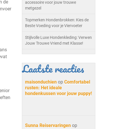
an de
accessoire voor jouw trouwe
metgezel
envoer
Topmerken Hondenbrokken: Kies de
Beste Voeding voor je Viervoeter
Stijlvolle Luxe Hondenkleding: Verwen
Jouw Trouwe Vriend met Klasse!
lans
evat
Laatste reacties
maisonduchien
op
Comfortabel
rusten: Het ideale
enior
hondenkussen voor jouw puppy!
oeften
Sunna Reiservaringen
op