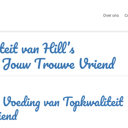
Over ons
C
eit van Hill’s
 Jouw Trouwe Vriend
 Voeding van Topkwaliteit
iend