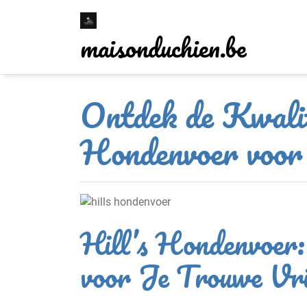
Skip
to
maisonduchien.be
content
Ontdek de Kwalit
Hondenvoer voor
Hill’s Hondenvoer:
voor Je Trouwe Vr