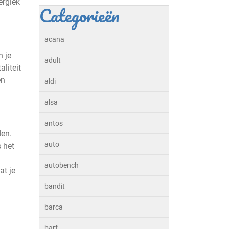
ergiek
Categorieën
acana
n je
adult
liteit
en
aldi
alsa
antos
den.
auto
 het
autobench
at je
bandit
barca
barf