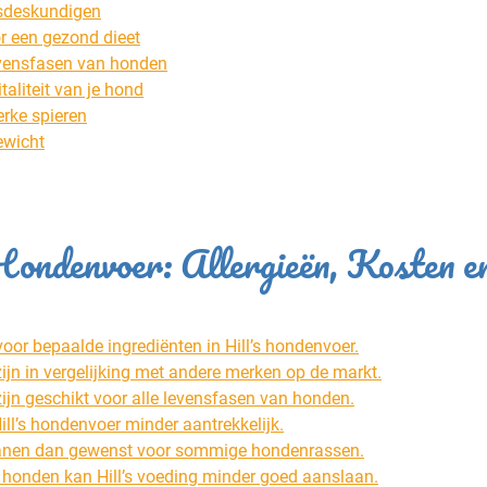
gsdeskundigen
or een gezond dieet
levensfasen van honden
aliteit van je hond
erke spieren
ewicht
Hondenvoer: Allergieën, Kosten e
or bepaalde ingrediënten in Hill’s hondenvoer.
zijn in vergelijking met andere merken op de markt.
 zijn geschikt voor alle levensfasen van honden.
l’s hondenvoer minder aantrekkelijk.
granen dan gewenst voor sommige hondenrassen.
 honden kan Hill’s voeding minder goed aanslaan.