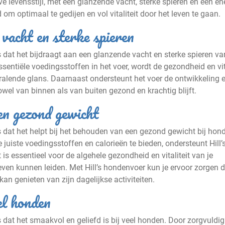
e levensstijl, met een glanzende vacht, sterke spieren en een en
om optimaal te gedijen en vol vitaliteit door het leven te gaan.
 vacht en sterke spieren
s dat het bijdraagt aan een glanzende vacht en sterke spieren va
entiële voedingsstoffen in het voer, wordt de gezondheid en vita
stralende glans. Daarnaast ondersteunt het voer de ontwikkeling 
wel van binnen als van buiten gezond en krachtig blijft.
en gezond gewicht
s dat het helpt bij het behouden van een gezond gewicht bij hon
uiste voedingsstoffen en calorieën te bieden, ondersteunt Hill’s
s essentieel voor de algehele gezondheid en vitaliteit van je
leven kunnen leiden. Met Hill’s hondenvoer kun je ervoor zorgen d
an genieten van zijn dagelijkse activiteiten.
el honden
 dat het smaakvol en geliefd is bij veel honden. Door zorgvuldig