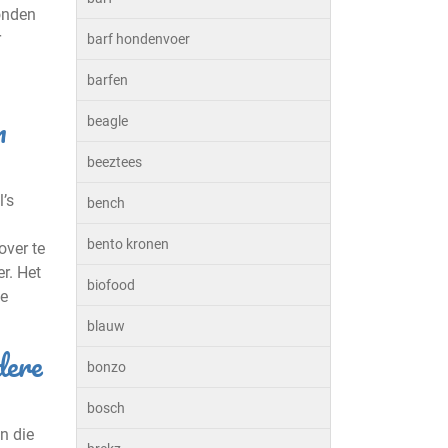
onden
r
barf hondenvoer
barfen
n
beagle
beeztees
’s
bench
bento kronen
over te
r. Het
biofood
ie
blauw
dere
bonzo
bosch
n die