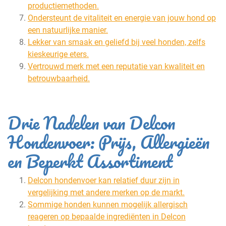
productiemethoden.
Ondersteunt de vitaliteit en energie van jouw hond op
een natuurlijke manier.
Lekker van smaak en geliefd bij veel honden, zelfs
kieskeurige eters.
Vertrouwd merk met een reputatie van kwaliteit en
betrouwbaarheid.
Drie Nadelen van Delcon
Hondenvoer: Prijs, Allergieën
en Beperkt Assortiment
Delcon hondenvoer kan relatief duur zijn in
vergelijking met andere merken op de markt.
Sommige honden kunnen mogelijk allergisch
reageren op bepaalde ingrediënten in Delcon