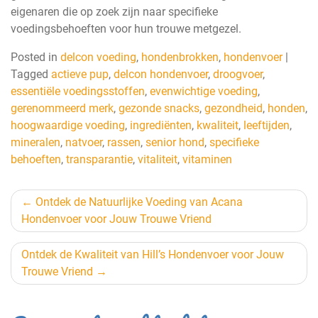
eigenaren die op zoek zijn naar specifieke
voedingsbehoeften voor hun trouwe metgezel.
Posted in
delcon voeding
,
hondenbrokken
,
hondenvoer
|
Tagged
actieve pup
,
delcon hondenvoer
,
droogvoer
,
essentiële voedingsstoffen
,
evenwichtige voeding
,
gerenommeerd merk
,
gezonde snacks
,
gezondheid
,
honden
,
hoogwaardige voeding
,
ingrediënten
,
kwaliteit
,
leeftijden
,
mineralen
,
natvoer
,
rassen
,
senior hond
,
specifieke
behoeften
,
transparantie
,
vitaliteit
,
vitaminen
Berichtnavigatie
Ontdek de Natuurlijke Voeding van Acana
Hondenvoer voor Jouw Trouwe Vriend
Ontdek de Kwaliteit van Hill’s Hondenvoer voor Jouw
Trouwe Vriend