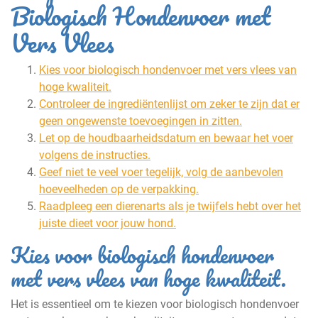
Biologisch Hondenvoer met
Vers Vlees
Kies voor biologisch hondenvoer met vers vlees van
hoge kwaliteit.
Controleer de ingrediëntenlijst om zeker te zijn dat er
geen ongewenste toevoegingen in zitten.
Let op de houdbaarheidsdatum en bewaar het voer
volgens de instructies.
Geef niet te veel voer tegelijk, volg de aanbevolen
hoeveelheden op de verpakking.
Raadpleeg een dierenarts als je twijfels hebt over het
juiste dieet voor jouw hond.
Kies voor biologisch hondenvoer
met vers vlees van hoge kwaliteit.
Het is essentieel om te kiezen voor biologisch hondenvoer