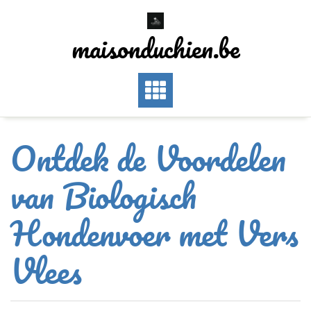
Skip
to
maisonduchien.be
content
Ontdek de Voordelen
van Biologisch
Hondenvoer met Vers
Vlees