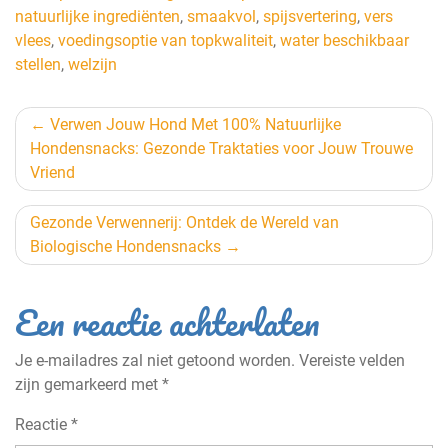
natuurlijke ingrediënten
,
smaakvol
,
spijsvertering
,
vers
vlees
,
voedingsoptie van topkwaliteit
,
water beschikbaar
stellen
,
welzijn
Berichtnavigatie
Verwen Jouw Hond Met 100% Natuurlijke
Hondensnacks: Gezonde Traktaties voor Jouw Trouwe
Vriend
Gezonde Verwennerij: Ontdek de Wereld van
Biologische Hondensnacks
Een reactie achterlaten
Je e-mailadres zal niet getoond worden.
Vereiste velden
zijn gemarkeerd met
*
Reactie
*