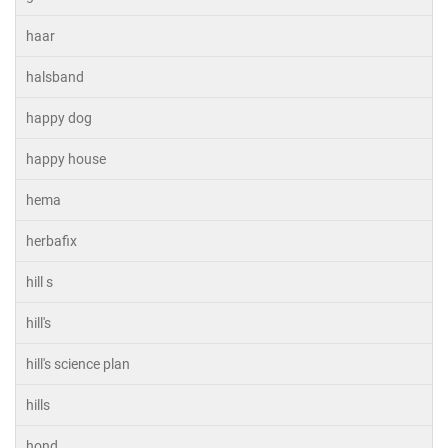
haar
halsband
happy dog
happy house
hema
herbafix
hill s
hill's
hill's science plan
hills
hond