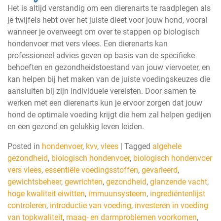
Het is altijd verstandig om een dierenarts te raadplegen als
je twijfels hebt over het juiste dieet voor jouw hond, vooral
wanneer je overweegt om over te stappen op biologisch
hondenvoer met vers vlees. Een dierenarts kan
professioneel advies geven op basis van de specifieke
behoeften en gezondheidstoestand van jouw viervoeter, en
kan helpen bij het maken van de juiste voedingskeuzes die
aansluiten bij zijn individuele vereisten. Door samen te
werken met een dierenarts kun je ervoor zorgen dat jouw
hond de optimale voeding krijgt die hem zal helpen gedijen
en een gezond en gelukkig leven leiden.
Posted in
hondenvoer
,
kvv
,
vlees
|
Tagged
algehele
gezondheid
,
biologisch hondenvoer
,
biologisch hondenvoer
vers vlees
,
essentiële voedingsstoffen
,
gevarieerd
,
gewichtsbeheer
,
gewrichten
,
gezondheid
,
glanzende vacht
,
hoge kwaliteit eiwitten
,
immuunsysteem
,
ingrediëntenlijst
controleren
,
introductie van voeding
,
investeren in voeding
van topkwaliteit
,
maag- en darmproblemen voorkomen
,