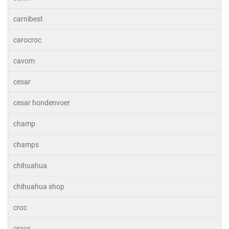
carnibest
carocroc
cavom
cesar
cesar hondenvoer
champ
champs
chihuahua
chihuahua shop
croc
crocs