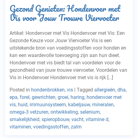
Gezond Genieten: Hondenvoer met
Vis voor Jouw Trouwe Viervoeter
Artikel: Hondenvoer met Vis Hondenvoer met Vis: Een
Gezonde Keuze voor Jouw Viervoeter Vis is een
uitstekende bron van voedingsstoffen voor honden en
kan een waardevolle toevoeging zijn aan hun dieet.
Hondenvoer met vis biedt tal van voordelen voor de
gezondheid van jouw trouwe viervoeter. Voordelen van
Vis in Hondenvoer Hondenvoer met vis is rijk […]
Posted in
hondenbrokken
,
vis
|
Tagged
allergieën
,
dha
,
epa
,
forel
,
gewrichten
,
groei
,
haring
,
hondenvoer met
vis
,
huid
,
immuunsysteem
,
kabeljauw
,
mineralen
,
omega-3 vetzuren
,
ontwikkeling
,
selenium
,
smakelijkheid
,
spieropbouw
,
vacht
,
vitamine d
,
vitaminen
,
voedingsstoffen
,
zalm