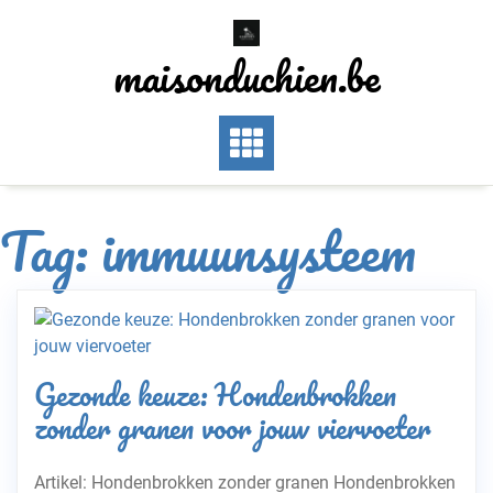
Skip
to
maisonduchien.be
content
Tag:
immuunsysteem
Gezonde keuze: Hondenbrokken
zonder granen voor jouw viervoeter
Artikel: Hondenbrokken zonder granen Hondenbrokken