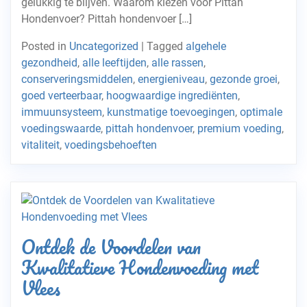
gelukkig te blijven. Waarom kiezen voor Pittah
Hondenvoer? Pittah hondenvoer […]
Posted in
Uncategorized
|
Tagged
algehele
gezondheid
,
alle leeftijden
,
alle rassen
,
conserveringsmiddelen
,
energieniveau
,
gezonde groei
,
goed verteerbaar
,
hoogwaardige ingrediënten
,
immuunsysteem
,
kunstmatige toevoegingen
,
optimale
voedingswaarde
,
pittah hondenvoer
,
premium voeding
,
vitaliteit
,
voedingsbehoeften
Ontdek de Voordelen van
Kwalitatieve Hondenvoeding met
Vlees