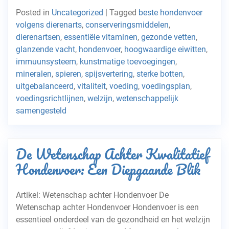
Posted in
Uncategorized
|
Tagged
beste hondenvoer
volgens dierenarts
,
conserveringsmiddelen
,
dierenartsen
,
essentiële vitaminen
,
gezonde vetten
,
glanzende vacht
,
hondenvoer
,
hoogwaardige eiwitten
,
immuunsysteem
,
kunstmatige toevoegingen
,
mineralen
,
spieren
,
spijsvertering
,
sterke botten
,
uitgebalanceerd
,
vitaliteit
,
voeding
,
voedingsplan
,
voedingsrichtlijnen
,
welzijn
,
wetenschappelijk
samengesteld
De Wetenschap Achter Kwalitatief
Hondenvoer: Een Diepgaande Blik
Artikel: Wetenschap achter Hondenvoer De
Wetenschap achter Hondenvoer Hondenvoer is een
essentieel onderdeel van de gezondheid en het welzijn