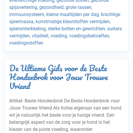
evenwichtige voeding
,
gezonde botten
,
gezonde
spijsvertering
,
gezondheid
,
grote rassen
,
immuunsysteem
,
kleine maaltijden per dag
,
krachtige
spiermassa
,
kunstmatige kleurstoffen vermijden
,
spierontwikkeling
,
sterke botten en gewrichten
,
suikers
vermijden
,
vitaliteit
,
voeding
,
voedingsbehoeften
,
voedingsstoffen
De Ultieme Gids voor de Beste
Hondenbrok voor Jouw Trouwe
Vriend
Artikel: Beste Hondenbrok De Beste Hondenbrok voor
Jouw Trouwe Vriend Als trotse eigenaar van een hond
wil je natuurlijk het beste voor je harige vriend. Een
belangrijk aspect van de zorg voor je hond is het
kiezen van de juiste voeding, waaronder