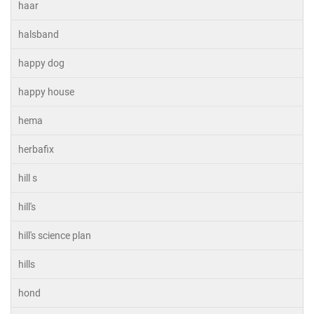
haar
halsband
happy dog
happy house
hema
herbafix
hill s
hill's
hill's science plan
hills
hond