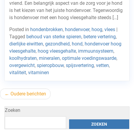
vriend. Een belangrijk aspect van de zorg voor je hond
is het kiezen van het juiste hondenvoer. Tegenwoordig
is hondenvoer met een hoog vleesgehalte steeds […]
Posted in
hondenbrokken
,
hondenvoer
,
hoog
,
vlees
|
Tagged
behoud van sterke spieren
,
betere vertering
,
dierlijke eiwitten
,
gezondheid
,
hond
,
hondenvoer hoog
vleesgehalte
,
hoog vleesgehalte
,
immuunsysteem
,
koolhydraten
,
mineralen
,
optimale voedingswaarde
,
overgewicht
,
spieropbouw
,
spijsvertering
,
vetten
,
vitaliteit
,
vitaminen
Berichtnavigatie
Oudere berichten
Zoeken
ZOEKEN