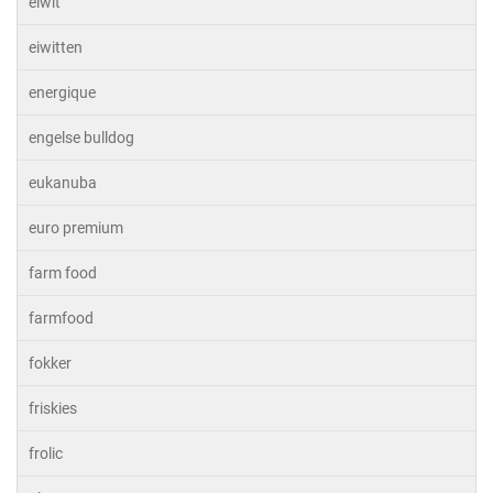
eiwit
eiwitten
energique
engelse bulldog
eukanuba
euro premium
farm food
farmfood
fokker
friskies
frolic