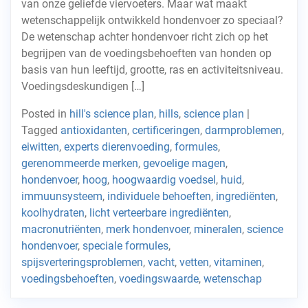
van onze geliefde viervoeters. Maar wat maakt
wetenschappelijk ontwikkeld hondenvoer zo speciaal?
De wetenschap achter hondenvoer richt zich op het
begrijpen van de voedingsbehoeften van honden op
basis van hun leeftijd, grootte, ras en activiteitsniveau.
Voedingsdeskundigen […]
Posted in
hill's science plan
,
hills
,
science plan
|
Tagged
antioxidanten
,
certificeringen
,
darmproblemen
,
eiwitten
,
experts dierenvoeding
,
formules
,
gerenommeerde merken
,
gevoelige magen
,
hondenvoer
,
hoog
,
hoogwaardig voedsel
,
huid
,
immuunsysteem
,
individuele behoeften
,
ingrediënten
,
koolhydraten
,
licht verteerbare ingrediënten
,
macronutriënten
,
merk hondenvoer
,
mineralen
,
science
hondenvoer
,
speciale formules
,
spijsverteringsproblemen
,
vacht
,
vetten
,
vitaminen
,
voedingsbehoeften
,
voedingswaarde
,
wetenschap