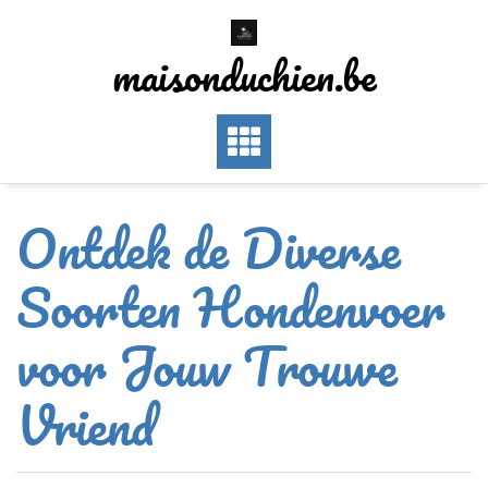
Skip
to
maisonduchien.be
content
Ontdek de Diverse
Soorten Hondenvoer
voor Jouw Trouwe
Vriend