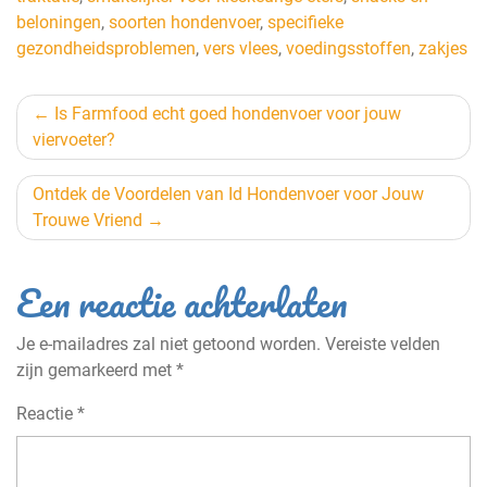
beloningen
,
soorten hondenvoer
,
specifieke
gezondheidsproblemen
,
vers vlees
,
voedingsstoffen
,
zakjes
Berichtnavigatie
Is Farmfood echt goed hondenvoer voor jouw
viervoeter?
Ontdek de Voordelen van Id Hondenvoer voor Jouw
Trouwe Vriend
Een reactie achterlaten
Je e-mailadres zal niet getoond worden.
Vereiste velden
zijn gemarkeerd met
*
Reactie
*