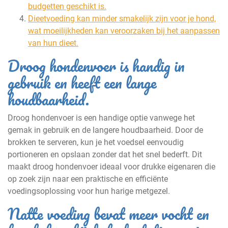
budgetten geschikt is.
Dieetvoeding kan minder smakelijk zijn voor je hond,
wat moeilijkheden kan veroorzaken bij het aanpassen
van hun dieet.
Droog hondenvoer is handig in
gebruik en heeft een lange
houdbaarheid.
Droog hondenvoer is een handige optie vanwege het
gemak in gebruik en de langere houdbaarheid. Door de
brokken te serveren, kun je het voedsel eenvoudig
portioneren en opslaan zonder dat het snel bederft. Dit
maakt droog hondenvoer ideaal voor drukke eigenaren die
op zoek zijn naar een praktische en efficiënte
voedingsoplossing voor hun harige metgezel.
Natte voeding bevat meer vocht en