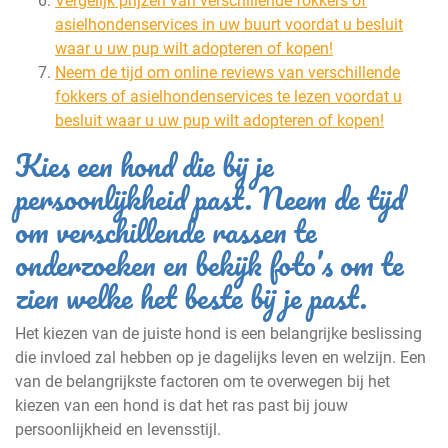
Vergelijk prijzen van verschillende fokkers of
asielhondenservices in uw buurt voordat u besluit
waar u uw pup wilt adopteren of kopen!
Neem de tijd om online reviews van verschillende
fokkers of asielhondenservices te lezen voordat u
besluit waar u uw pup wilt adopteren of kopen!
Kies een hond die bij je
persoonlijkheid past. Neem de tijd
om verschillende rassen te
onderzoeken en bekijk foto’s om te
zien welke het beste bij je past.
Het kiezen van de juiste hond is een belangrijke beslissing
die invloed zal hebben op je dagelijks leven en welzijn. Een
van de belangrijkste factoren om te overwegen bij het
kiezen van een hond is dat het ras past bij jouw
persoonlijkheid en levensstijl.