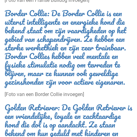
[Foto van een Franse Bulldog invoegen]
Border Collie: De Border Collie is een
uiterst intelligente en energieke hond die
bekend staat om zijn vaardigheden op het
gebied van schapendrijven. Ze hebben een
sterke werkethiek en zijn zeer trainbaar.
Border Collies hebben veel mentale en
fysieke stimulatie nodig om tevreden te
blijven, maar ze kunnen ook geweldige
gezinshonden zijn voor actieve eigenaren.
[Foto van een Border Collie invoegen]
Golden Retriever: De Golden Retriever is
een vriendelijke, loyale en zachtaardige
hond die dol is op aandacht. Ze staan
bekend om hun geduld met kinderen en