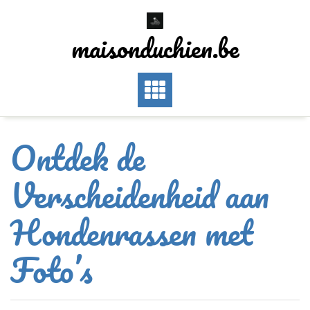
Skip
to
maisonduchien.be
content
Ontdek de
Verscheidenheid aan
Hondenrassen met
Foto’s