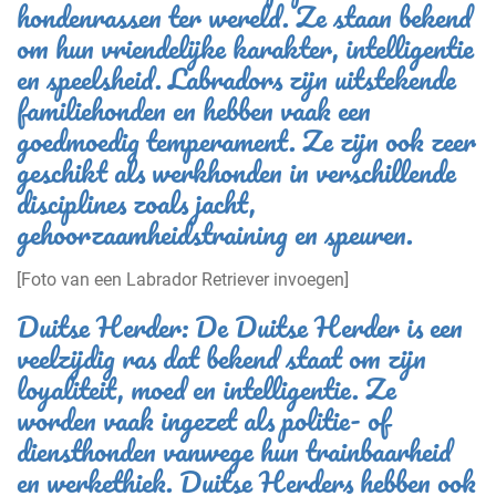
hondenrassen ter wereld. Ze staan bekend
om hun vriendelijke karakter, intelligentie
en speelsheid. Labradors zijn uitstekende
familiehonden en hebben vaak een
goedmoedig temperament. Ze zijn ook zeer
geschikt als werkhonden in verschillende
disciplines zoals jacht,
gehoorzaamheidstraining en speuren.
[Foto van een Labrador Retriever invoegen]
Duitse Herder: De Duitse Herder is een
veelzijdig ras dat bekend staat om zijn
loyaliteit, moed en intelligentie. Ze
worden vaak ingezet als politie- of
diensthonden vanwege hun trainbaarheid
en werkethiek. Duitse Herders hebben ook