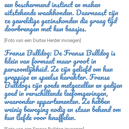
een beschermend instinct en maken
uitstekende waakhonden. Daarnaast zijn
ze geweldige gezinshonden die graag tijd
doorbrengen met hun baasjes.
[Foto van een Duitse Herder invoegen]
Franse Bulldog: De Franse Bulldog is
klein van formaat maar groot in
persoonlijkheid. Ze zijn geliefd om hun
grappige en speelse karakter. Franse
Bulldogs zijn goede metgezellen en gedijen
goed in verschillende leefomgevingen,
waaronder appartementen. Ze hebben
weinig beweging nodig en staan bekend om
hun liefde voor knuffelen.