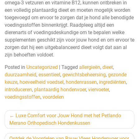
omega-3 vetzuren en vitamine B12, kunnen ontbreken in
een volledig plantaardig dieet en moeten mogelijk worden
toegevoegd om ervoor te zorgen dat je hond alle benodigde
voedingsstoffen binnenkrijgt. Raadpleeg altijd een
dierenarts of voedingsdeskundige om te bepalen welke
supplementen geschikt zijn voor jouw hond en om ervoor te
zorgen dat hij een uitgebalanceerd dieet volgt dat aan al
zijn behoeften voldoet.
Posted in
Uncategorized
|
Tagged
allergieën
,
dieet
,
duurzaamheid
,
essentieel
,
gewichtsbeheersing
,
gezonde
keuze
,
hoeveelheid voedsel
,
hondenrassen
,
ingrediënten
,
introduceren
,
plantaardig hondenvoer
,
viervoeter
,
voedingsstoffen
,
voordelen
Berichtnavigatie
Luxe Comfort voor Jouw Hond met het Petlando
Merano Orthopedisch Hondenkussen
Ontdek de Voordelen van Rauw Vlees Hondenvoer voor