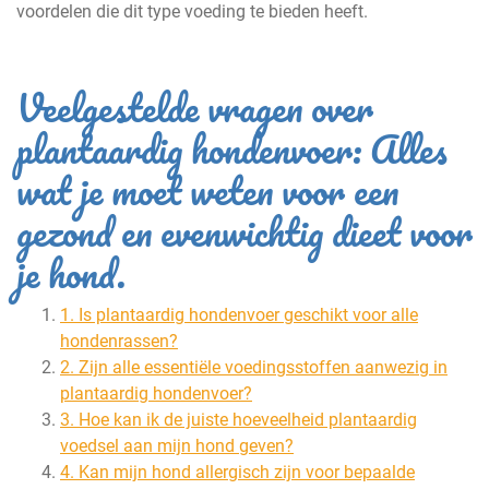
voordelen die dit type voeding te bieden heeft.
Veelgestelde vragen over
plantaardig hondenvoer: Alles
wat je moet weten voor een
gezond en evenwichtig dieet voor
je hond.
1. Is plantaardig hondenvoer geschikt voor alle
hondenrassen?
2. Zijn alle essentiële voedingsstoffen aanwezig in
plantaardig hondenvoer?
3. Hoe kan ik de juiste hoeveelheid plantaardig
voedsel aan mijn hond geven?
4. Kan mijn hond allergisch zijn voor bepaalde