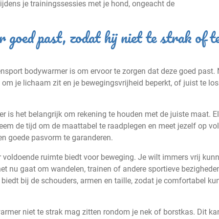
jdens je trainingssessies met je hond, ongeacht de
goed past, zodat hij niet te strak of te
densport bodywarmer is om ervoor te zorgen dat deze goed past. 
om je lichaam zit en je bewegingsvrijheid beperkt, of juist te lo
 is het belangrijk om rekening te houden met de juiste maat. E
neem de tijd om de maattabel te raadplegen en meet jezelf op vo
een goede pasvorm te garanderen.
 voldoende ruimte biedt voor beweging. Je wilt immers vrij kun
 het nu gaat om wandelen, trainen of andere sportieve bezighede
iedt bij de schouders, armen en taille, zodat je comfortabel ku
mer niet te strak mag zitten rondom je nek of borstkas. Dit ka