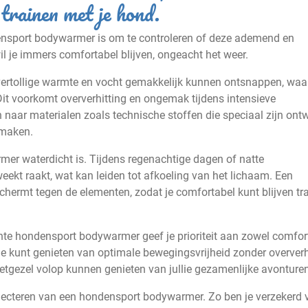
t trainen met je hond.
ndensport bodywarmer is om te controleren of deze ademend en
wil je immers comfortabel blijven, ongeacht het weer.
ertollige warmte en vocht gemakkelijk kunnen ontsnappen, waa
Dit voorkomt oververhitting en ongemak tijdens intensieve
n naar materialen zoals technische stoffen die speciaal zijn on
 maken.
mer waterdicht is. Tijdens regenachtige dagen of natte
eekt raakt, wat kan leiden tot afkoeling van het lichaam. Een
hermt tegen de elementen, zodat je comfortabel kunt blijven tra
te hondensport bodywarmer geef je prioriteit aan zowel comfort
. Je kunt genieten van optimale bewegingsvrijheid zonder oververh
metgezel volop kunnen genieten van jullie gezamenlijke avonturen
lecteren van een hondensport bodywarmer. Zo ben je verzekerd 