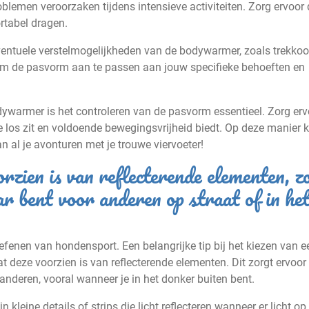
emen veroorzaken tijdens intensieve activiteiten. Zorg ervoor 
rtabel dragen.
r eventuele verstelmogelijkheden van de bodywarmer, zoals trekko
 om de pasvorm aan te passen aan jouw specifieke behoeften en
dywarmer is het controleren van de pasvorm essentieel. Zorg erv
e los zit en voldoende bewegingsvrijheid biedt. Op deze manier k
 al je avonturen met je trouwe viervoeter!
zien is van reflecterende elementen, z
ar bent voor anderen op straat of in he
oefenen van hondensport. Een belangrijke tip bij het kiezen van e
deze voorzien is van reflecterende elementen. Dit zorgt ervoor d
anderen, vooral wanneer je in het donker buiten bent.
leine details of strips die licht reflecteren wanneer er licht op 