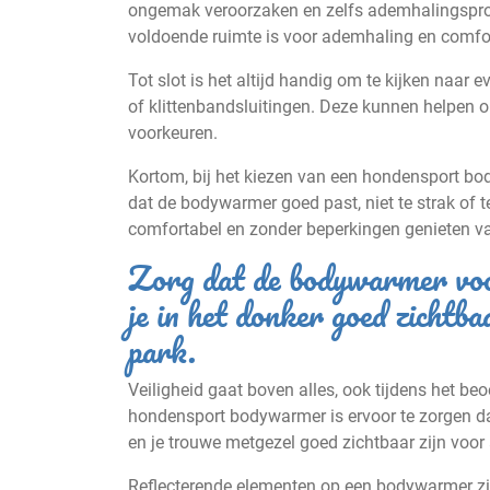
ongemak veroorzaken en zelfs ademhalingsprobl
voldoende ruimte is voor ademhaling en comfo
Tot slot is het altijd handig om te kijken naa
of klittenbandsluitingen. Deze kunnen helpen
voorkeuren.
Kortom, bij het kiezen van een hondensport bo
dat de bodywarmer goed past, niet te strak of t
comfortabel en zonder beperkingen genieten van
Zorg dat de bodywarmer voor
je in het donker goed zichtba
park.
Veiligheid gaat boven alles, ook tijdens het be
hondensport bodywarmer is ervoor te zorgen dat 
en je trouwe metgezel goed zichtbaar zijn voor 
Reflecterende elementen op een bodywarmer zijn k