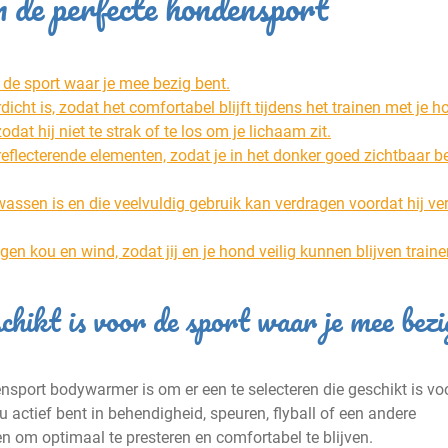
n de perfecte hondensport
 de sport waar je mee bezig bent.
ht is, zodat het comfortabel blijft tijdens het trainen met je h
at hij niet te strak of te los om je lichaam zit.
eflecterende elementen, zodat je in het donker goed zichtbaar b
assen is en die veelvuldig gebruik kan verdragen voordat hij ve
en kou en wind, zodat jij en je hond veilig kunnen blijven train
hikt is voor de sport waar je mee bezi
ensport bodywarmer is om er een te selecteren die geschikt is vo
u actief bent in behendigheid, speuren, flyball of een andere
en om optimaal te presteren en comfortabel te blijven.