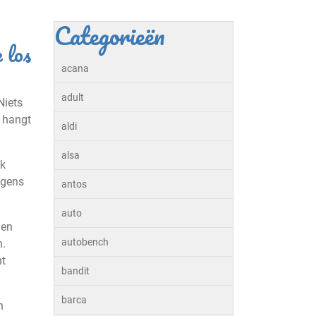
Categorieën
 los
acana
adult
Niets
s hangt
aldi
alsa
lk
lgens
antos
auto
nen
autobench
n.
nt
bandit
barca
n