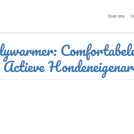
Over ons
C
ywarmer: Comfortabel
 Actieve Hondeneigenar