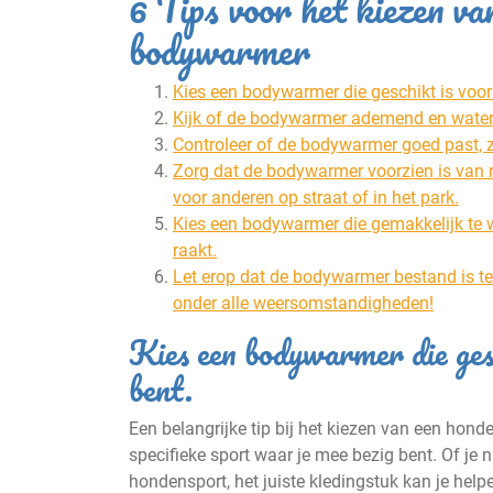
6 Tips voor het kiezen va
bodywarmer
Kies een bodywarmer die geschikt is voor
Kijk of de bodywarmer ademend en waterdic
Controleer of de bodywarmer goed past, zod
Zorg dat de bodywarmer voorzien is van r
voor anderen op straat of in het park.
Kies een bodywarmer die gemakkelijk te w
raakt.
Let erop dat de bodywarmer bestand is teg
onder alle weersomstandigheden!
Kies een bodywarmer die gesc
bent.
Een belangrijke tip bij het kiezen van een hond
specifieke sport waar je mee bezig bent. Of je n
hondensport, het juiste kledingstuk kan je help