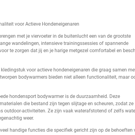
liteit voor Actieve Hondeneigenaren
brengen met je viervoeter in de buitenlucht een van de grootste
 lange wandelingen, intensieve trainingssessies of spannende
rvoor te zorgen dat jij en je harige metgezel comfortabel en bes
 kledingstuk voor actieve hondeneigenaren die graag samen me
ntworpen bodywarmers bieden niet alleen functionaliteit, maar o
goede hondensport bodywarmer is de duurzaamheid. Deze
erialen die bestand zijn tegen slijtage en scheuren, zodat ze
outdoor-activiteiten. Ze zijn vaak waterafstotend of zelfs wate
regenachtig weer.
el handige functies die specifiek gericht zijn op de behoeften