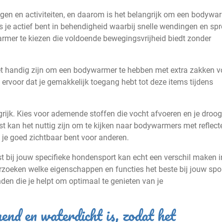
gen en activiteiten, en daarom is het belangrijk om een bodywa
ls je actief bent in behendigheid waarbij snelle wendingen en sp
armer te kiezen die voldoende bewegingsvrijheid biedt zonder
et handig zijn om een bodywarmer te hebben met extra zakken v
 ervoor dat je gemakkelijk toegang hebt tot deze items tijdens
rijk. Kies voor ademende stoffen die vocht afvoeren en je droog
st kan het nuttig zijn om te kijken naar bodywarmers met reflec
t je goed zichtbaar bent voor anderen.
 bij jouw specifieke hondensport kan echt een verschil maken i
rzoeken welke eigenschappen en functies het beste bij jouw spo
den die je helpt om optimaal te genieten van je
nd en waterdicht is, zodat het