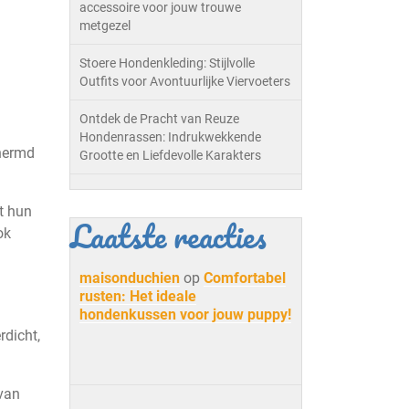
accessoire voor jouw trouwe
metgezel
Stoere Hondenkleding: Stijlvolle
Outfits voor Avontuurlijke Viervoeters
Ontdek de Pracht van Reuze
Hondenrassen: Indrukwekkende
chermd
Grootte en Liefdevolle Karakters
t hun
Laatste reacties
ok
maisonduchien
op
Comfortabel
rusten: Het ideale
hondenkussen voor jouw puppy!
rdicht,
 van