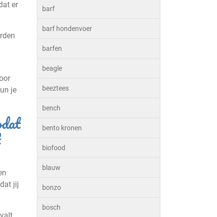
dat er
barf
barf hondenvoer
orden
barfen
beagle
oor
beeztees
un je
bench
odat
bento kronen
t
biofood
blauw
en
at jij
bonzo
bosch
valt,