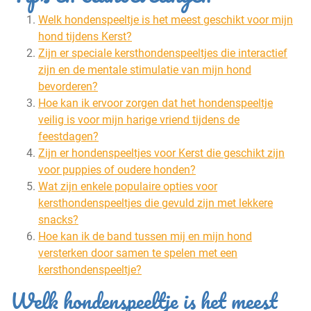
Welk hondenspeeltje is het meest geschikt voor mijn
hond tijdens Kerst?
Zijn er speciale kersthondenspeeltjes die interactief
zijn en de mentale stimulatie van mijn hond
bevorderen?
Hoe kan ik ervoor zorgen dat het hondenspeeltje
veilig is voor mijn harige vriend tijdens de
feestdagen?
Zijn er hondenspeeltjes voor Kerst die geschikt zijn
voor puppies of oudere honden?
Wat zijn enkele populaire opties voor
kersthondenspeeltjes die gevuld zijn met lekkere
snacks?
Hoe kan ik de band tussen mij en mijn hond
versterken door samen te spelen met een
kersthondenspeeltje?
Welk hondenspeeltje is het meest