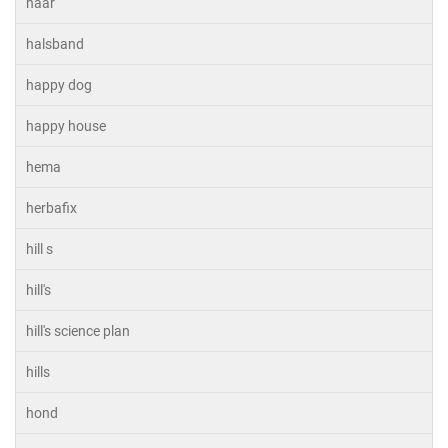
haar
halsband
happy dog
happy house
hema
herbafix
hill s
hill's
hill's science plan
hills
hond