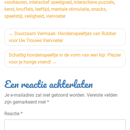
voorkeuren
,
interactief speelgoed
,
interactieve puzzels
,
kerst
,
knuffels
,
leeftijd
,
mentale stimulatie
,
snacks
,
speelstijl
,
veiligheid
,
viervoeter
Berichtnavigatie
Duurzaam Vermaak: Hondenspeeltjes van Rubber
voor Uw Trouwe Viervoeter
Schattig hondenspeeltje in de vorm van een kip: Plezier
voor je harige vriend!
Een reactie achterlaten
Je e-mailadres zal niet getoond worden.
Vereiste velden
zijn gemarkeerd met
*
Reactie
*