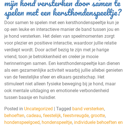
mijn hond versterken door samen te
spelen met een kersthondenspeeltje?
Door samen te spelen met een kersthondenspeeltje kun je
op een leuke en interactieve manier de band tussen jou en
je hond versterken. Het delen van speelmomenten zorgt
voor plezier en positieve interactie, waardoor jullie relatie
verdiept wordt. Door actief bezig te zijn met je harige
vriend, toon je betrokkenheid en creëer je mooie
herinneringen samen. Een kersthondenspeeltje kan dienen
als een gezamenlijke activiteit waarbij jullie allebei genieten
van de feestelijke sfeer en elkaars gezelschap. Het
stimuleert niet alleen fysieke beweging bij je hond, maar
ook mentale uitdaging en emotionele verbondenheid
tussen baasje en huisdier.
Posted in
Uncategorized
|
Tagged
band versterken
,
behoeften
,
cadeau
,
feestelijk
,
feestvreugde
,
grootte
,
hondenspeelgoed
,
hondenspeeltje
,
individuele behoeften en