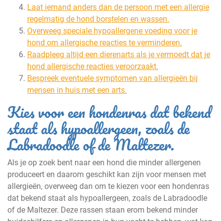
Laat iemand anders dan de persoon met een allergie
regelmatig de hond borstelen en wassen.
Overweeg speciale hypoallergene voeding voor je
hond om allergische reacties te verminderen.
Raadpleeg altijd een dierenarts als je vermoedt dat je
hond allergische reacties veroorzaakt.
Bespreek eventuele symptomen van allergieën bij
mensen in huis met een arts.
Kies voor een hondenras dat bekend
staat als hypoallergeen, zoals de
Labradoodle of de Maltezer.
Als je op zoek bent naar een hond die minder allergenen
produceert en daarom geschikt kan zijn voor mensen met
allergieën, overweeg dan om te kiezen voor een hondenras
dat bekend staat als hypoallergeen, zoals de Labradoodle
of de Maltezer. Deze rassen staan erom bekend minder