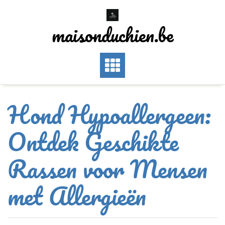
Skip
to
maisonduchien.be
content
Hond Hypoallergeen:
Ontdek Geschikte
Rassen voor Mensen
met Allergieën