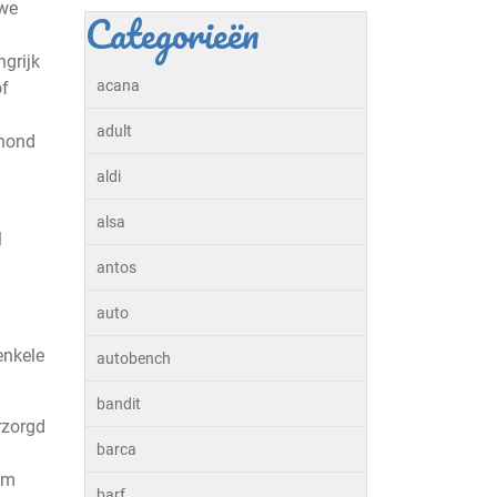
uwe
Categorieën
ngrijk
acana
of
adult
 hond
aldi
alsa
l
antos
auto
enkele
autobench
bandit
rzorgd
barca
om
barf