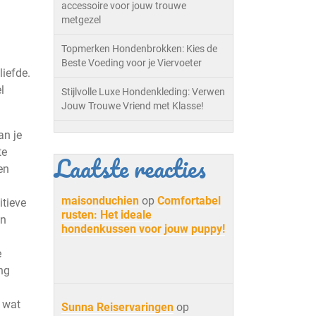
accessoire voor jouw trouwe
metgezel
Topmerken Hondenbrokken: Kies de
Beste Voeding voor je Viervoeter
iefde.
l
Stijlvolle Luxe Hondenkleding: Verwen
Jouw Trouwe Vriend met Klasse!
an je
te
Laatste reacties
en
maisonduchien
op
Comfortabel
itieve
rusten: Het ideale
en
hondenkussen voor jouw puppy!
e
ng
d wat
Sunna Reiservaringen
op