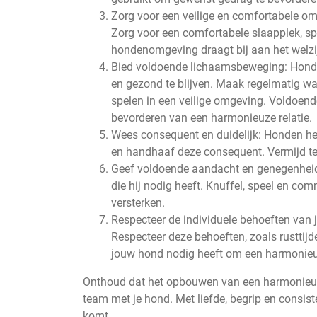
Zorg voor een veilige en comfortabele omg
Zorg voor een comfortabele slaapplek, s
hondenomgeving draagt bij aan het welzi
Bied voldoende lichaamsbeweging: Honde
en gezond te blijven. Maak regelmatig w
spelen in een veilige omgeving. Voldoend
bevorderen van een harmonieuze relatie.
Wees consequent en duidelijk: Honden heb
en handhaaf deze consequent. Vermijd teg
Geef voldoende aandacht en genegenheid
die hij nodig heeft. Knuffel, speel en co
versterken.
Respecteer de individuele behoeften van j
Respecteer deze behoeften, zoals rusttijd
jouw hond nodig heeft om een harmonieuz
Onthoud dat het opbouwen van een harmonieuze h
team met je hond. Met liefde, begrip en consist
komt.