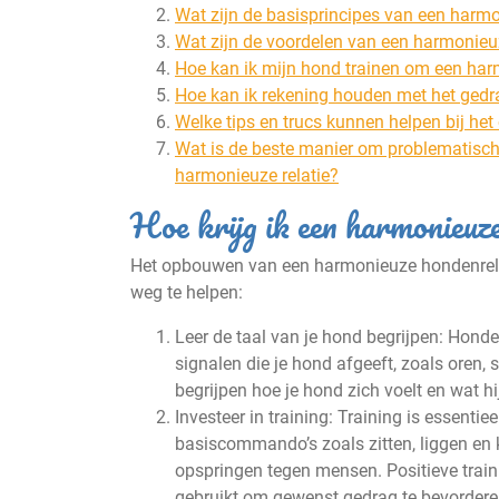
Wat zijn de basisprincipes van een harm
Wat zijn de voordelen van een harmonieu
Hoe kan ik mijn hond trainen om een harm
Hoe kan ik rekening houden met het gedr
Welke tips en trucs kunnen helpen bij h
Wat is de beste manier om problematisch
harmonieuze relatie?
Hoe krijg ik een harmonieuz
Het opbouwen van een harmonieuze hondenrelatie
weg te helpen:
Leer de taal van je hond begrijpen: Hon
signalen die je hond afgeeft, zoals oren, 
begrijpen hoe je hond zich voelt en wat hi
Investeer in training: Training is essent
basiscommando’s zoals zitten, liggen en 
opspringen tegen mensen. Positieve trai
gebruikt om gewenst gedrag te bevordere