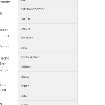
eractie
barf hondenvoer
an
barfen
beagle
lkaar
 tussen
beeztees
fecten
bench
s
bento kronen
e hond.
jkse
biofood
an je
blauw
r de
bonzo
luut
bosch