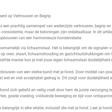
erd op Vertrouwen en Begrip
s een prachtig samenspel van wederzijds vertrouwen, begrip en l
n consistentie, maar de beloningen zijn onbetaalbaar. In dit artike
t opbouwen van een harmonieuze hondenrelatie.
amelijk via lichaamstaal. Het is belangrijk om de signalen v
t op oren, staart, lichaamshouding en gezichtsuitdrukkingen om 
zelfde manier kun je met jouw eigen lichaamstaal duidelijkheid 
t opbouwen van een sterke band met je hond. Door middel van pos
 wel en niet acceptabel gedrag is. Dit zorgt voor duidelijkheid 
.
 hond zich geliefd en veilig voelt door hem de juiste verzorging t
rten, goede voeding, voldoende beweging en tijd voor ontspanni
 belangrijk in elke relatie, inclusief die met je hond. Leer je hon