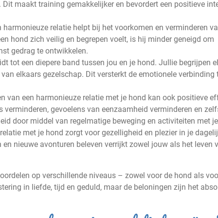
. Dit maakt training gemakkelijker en bevordert een positieve int
harmonieuze relatie helpt bij het voorkomen en verminderen v
 hond zich veilig en begrepen voelt, is hij minder geneigd om
nst gedrag te ontwikkelen.
dt tot een diepere band tussen jou en je hond. Jullie begrijpen e
 van elkaars gezelschap. Dit versterkt de emotionele verbinding
en van een harmonieuze relatie met je hond kan ook positieve ef
ess verminderen, gevoelens van eenzaamheid verminderen en zelf
eid door middel van regelmatige beweging en activiteiten met j
elatie met je hond zorgt voor gezelligheid en plezier in je dageli
 en nieuwe avonturen beleven verrijkt zowel jouw als het leven v
oordelen op verschillende niveaus – zowel voor de hond als voo
tering in liefde, tijd en geduld, maar de beloningen zijn het abso