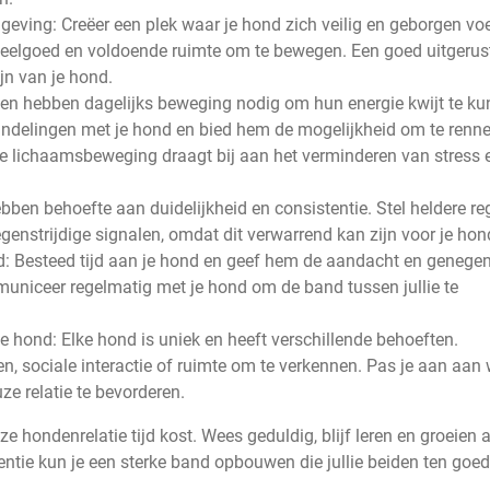
eving: Creëer een plek waar je hond zich veilig en geborgen voe
peelgoed en voldoende ruimte om te bewegen. Een goed uitgerus
jn van je hond.
n hebben dagelijks beweging nodig om hun energie kwijt te k
andelingen met je hond en bied hem de mogelijkheid om te renn
e lichaamsbeweging draagt bij aan het verminderen van stress 
ben behoefte aan duidelijkheid en consistentie. Stel heldere re
enstrijdige signalen, omdat dit verwarrend kan zijn voor je hon
: Besteed tijd aan je hond en geef hem de aandacht en genege
mmuniceer regelmatig met je hond om de band tussen jullie te
e hond: Elke hond is uniek en heeft verschillende behoeften.
en, sociale interactie of ruimte om te verkennen. Pas je aan aan
e relatie te bevorderen.
ondenrelatie tijd kost. Wees geduldig, blijf leren en groeien a
entie kun je een sterke band opbouwen die jullie beiden ten goe