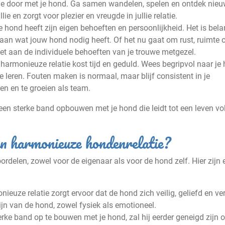
ime door met je hond. Ga samen wandelen, spelen en ontdek nie
ie en zorgt voor plezier en vreugde in jullie relatie.
 hond heeft zijn eigen behoeften en persoonlijkheid. Het is bela
aan wat jouw hond nodig heeft. Of het nu gaat om rust, ruimte 
doet aan de individuele behoeften van je trouwe metgezel.
armonieuze relatie kost tijd en geduld. Wees begripvol naar je
e leren. Fouten maken is normaal, maar blijf consistent in je
en en te groeien als team.
een sterke band opbouwen met je hond die leidt tot een leven vo
en harmonieuze hondenrelatie?
rdelen, zowel voor de eigenaar als voor de hond zelf. Hier zijn 
euze relatie zorgt ervoor dat de hond zich veilig, geliefd en ve
zijn van de hond, zowel fysiek als emotioneel.
ke band op te bouwen met je hond, zal hij eerder geneigd zijn 