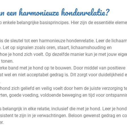
an een harmonieuze hondenrelatie?
enkele belangrijke basisprincipes. Hier zijn de essentiële elem
 de sleutel tot een harmonieuze hondenrelatie. Leer de lichaa
p. Let op signalen zoals oren, staart, lichaamshouding en
hoe je hond zich voelt. Op dezelfde manier kun je met jouw eige
 tonen.
sterke band met je hond op te bouwen. Door middel van positieve
 wel en niet acceptabel gedrag is. Dit zorgt voor duidelijkheid 
.
 hond zich geliefd en veilig voelt door hem de juiste verzorging t
rten, goede voeding, voldoende beweging en tijd voor ontspanni
 belangrijk in elke relatie, inclusief die met je hond. Leer je hon
sistent te zijn in je verwachtingen. Beloon gewenst gedrag en co
r.