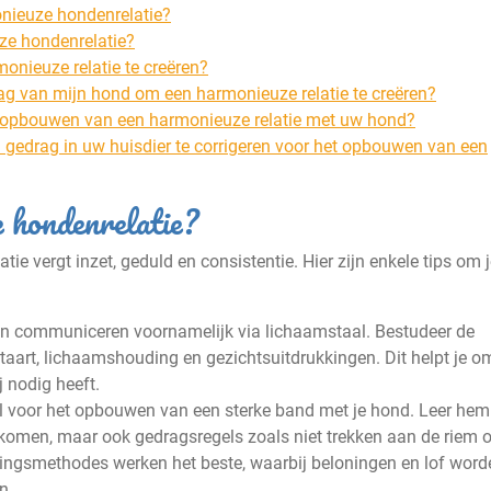
onieuze hondenrelatie?
ze hondenrelatie?
onieuze relatie te creëren?
ag van mijn hond om een harmonieuze relatie te creëren?
et opbouwen van een harmonieuze relatie met uw hond?
 gedrag in uw huisdier te corrigeren voor het opbouwen van een
e hondenrelatie?
 vergt inzet, geduld en consistentie. Hier zijn enkele tips om 
den communiceren voornamelijk via lichaamstaal. Bestudeer de
staart, lichaamshouding en gezichtsuitdrukkingen. Dit helpt je o
j nodig heeft.
ieel voor het opbouwen van een sterke band met je hond. Leer hem
komen, maar ook gedragsregels zoals niet trekken aan de riem o
ningsmethodes werken het beste, waarbij beloningen en lof word
n.