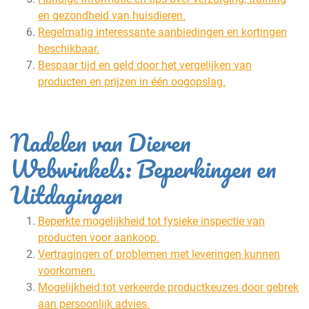
en gezondheid van huisdieren.
Regelmatig interessante aanbiedingen en kortingen
beschikbaar.
Bespaar tijd en geld door het vergelijken van
producten en prijzen in één oogopslag.
Nadelen van Dieren
Webwinkels: Beperkingen en
Uitdagingen
Beperkte mogelijkheid tot fysieke inspectie van
producten voor aankoop.
Vertragingen of problemen met leveringen kunnen
voorkomen.
Mogelijkheid tot verkeerde productkeuzes door gebrek
aan persoonlijk advies.