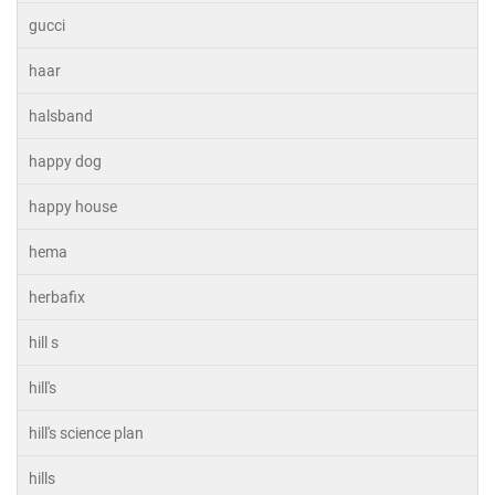
gucci
haar
halsband
happy dog
happy house
hema
herbafix
hill s
hill's
hill's science plan
hills