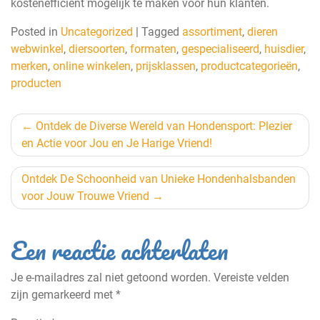
kostenefficiënt mogelijk te maken voor hun klanten.
Posted in
Uncategorized
|
Tagged
assortiment
,
dieren
webwinkel
,
diersoorten
,
formaten
,
gespecialiseerd
,
huisdier
,
merken
,
online winkelen
,
prijsklassen
,
productcategorieën
,
producten
Berichtnavigatie
Ontdek de Diverse Wereld van Hondensport: Plezier
en Actie voor Jou en Je Harige Vriend!
Ontdek De Schoonheid van Unieke Hondenhalsbanden
voor Jouw Trouwe Vriend
Een reactie achterlaten
Je e-mailadres zal niet getoond worden.
Vereiste velden
zijn gemarkeerd met
*