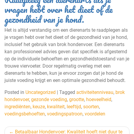
vragen hebt over het dieet of de
gezondheid van je hond.
Het is altijd verstandig om een dierenarts te raadplegen als
je vragen hebt over het dieet of de gezondheid van je hond,
inclusief het gebruik van brok hondenvoer. Een dierenarts
kan professioneel advies geven dat specifiek is afgestemd
op de individuele behoeften en gezondheidstoestand van je
trouwe viervoeter. Door regelmatig overleg met een
dierenarts te hebben, kun je ervoor zorgen dat je hond de
juiste voeding krijgt en een optimale gezondheid behoudt.
Posted in
Uncategorized
|
Tagged
activiteitenniveau
,
brok
hondenvoer
,
gezonde voeding
,
grootte
,
hoeveelheid
,
ingrediënten
,
keuze
,
kwaliteit
,
leeftijd
,
soorten
,
voedingsbehoeften
,
voedingspatroon
,
voordelen
Berichtnavigatie
Betaalbaar Hondenvoer: Kwaliteit hoeft niet duur te