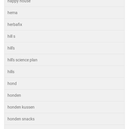
happy house
hema
herbafix
hill s
hill's
hill's science plan
hills
hond
honden
honden kussen
honden snacks