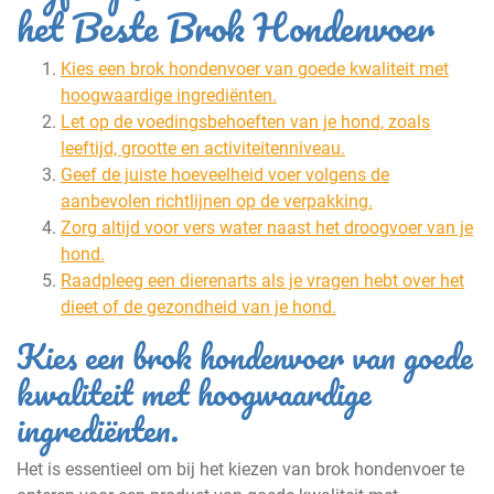
het Beste Brok Hondenvoer
Kies een brok hondenvoer van goede kwaliteit met
hoogwaardige ingrediënten.
Let op de voedingsbehoeften van je hond, zoals
leeftijd, grootte en activiteitenniveau.
Geef de juiste hoeveelheid voer volgens de
aanbevolen richtlijnen op de verpakking.
Zorg altijd voor vers water naast het droogvoer van je
hond.
Raadpleeg een dierenarts als je vragen hebt over het
dieet of de gezondheid van je hond.
Kies een brok hondenvoer van goede
kwaliteit met hoogwaardige
ingrediënten.
Het is essentieel om bij het kiezen van brok hondenvoer te