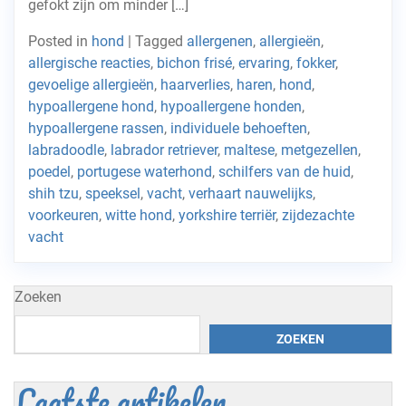
gefokt zijn om minder […]
Posted in
hond
|
Tagged
allergenen
,
allergieën
,
allergische reacties
,
bichon frisé
,
ervaring
,
fokker
,
gevoelige allergieën
,
haarverlies
,
haren
,
hond
,
hypoallergene hond
,
hypoallergene honden
,
hypoallergene rassen
,
individuele behoeften
,
labradoodle
,
labrador retriever
,
maltese
,
metgezellen
,
poedel
,
portugese waterhond
,
schilfers van de huid
,
shih tzu
,
speeksel
,
vacht
,
verhaart nauwelijks
,
voorkeuren
,
witte hond
,
yorkshire terriër
,
zijdezachte
vacht
Zoeken
ZOEKEN
Laatste artikelen