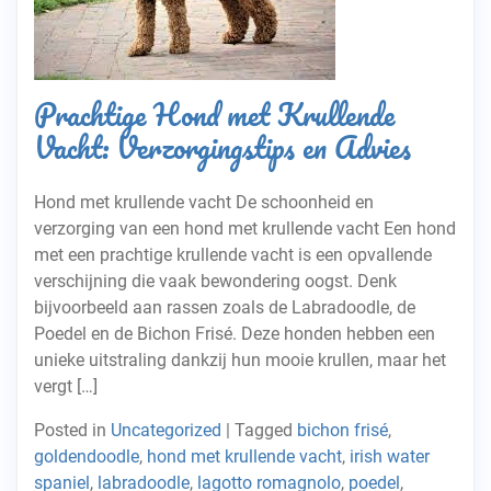
Prachtige Hond met Krullende
Vacht: Verzorgingstips en Advies
Hond met krullende vacht De schoonheid en
verzorging van een hond met krullende vacht Een hond
met een prachtige krullende vacht is een opvallende
verschijning die vaak bewondering oogst. Denk
bijvoorbeeld aan rassen zoals de Labradoodle, de
Poedel en de Bichon Frisé. Deze honden hebben een
unieke uitstraling dankzij hun mooie krullen, maar het
vergt […]
Posted in
Uncategorized
|
Tagged
bichon frisé
,
goldendoodle
,
hond met krullende vacht
,
irish water
spaniel
,
labradoodle
,
lagotto romagnolo
,
poedel
,