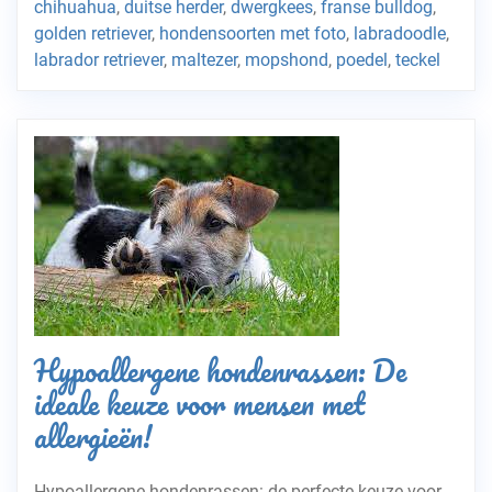
chihuahua
,
duitse herder
,
dwergkees
,
franse bulldog
,
golden retriever
,
hondensoorten met foto
,
labradoodle
,
labrador retriever
,
maltezer
,
mopshond
,
poedel
,
teckel
Hypoallergene hondenrassen: De
ideale keuze voor mensen met
allergieën!
Hypoallergene hondenrassen: de perfecte keuze voor