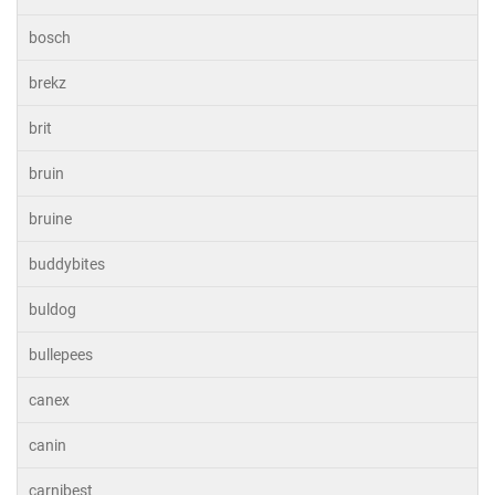
bosch
brekz
brit
bruin
bruine
buddybites
buldog
bullepees
canex
canin
carnibest