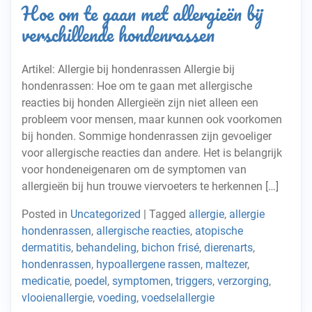
Hoe om te gaan met allergieën bij
verschillende hondenrassen
Artikel: Allergie bij hondenrassen Allergie bij
hondenrassen: Hoe om te gaan met allergische
reacties bij honden Allergieën zijn niet alleen een
probleem voor mensen, maar kunnen ook voorkomen
bij honden. Sommige hondenrassen zijn gevoeliger
voor allergische reacties dan andere. Het is belangrijk
voor hondeneigenaren om de symptomen van
allergieën bij hun trouwe viervoeters te herkennen […]
Posted in
Uncategorized
|
Tagged
allergie
,
allergie
hondenrassen
,
allergische reacties
,
atopische
dermatitis
,
behandeling
,
bichon frisé
,
dierenarts
,
hondenrassen
,
hypoallergene rassen
,
maltezer
,
medicatie
,
poedel
,
symptomen
,
triggers
,
verzorging
,
vlooienallergie
,
voeding
,
voedselallergie