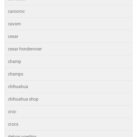
carocroc
cavom
cesar
cesar hondenvoer
champ
champs
chihuahua
chihuahua shop
croc
crocs
delcon voeding