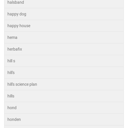
halsband
happy dog
happy house
hema
herbafix
hill s
hill's
hill's science plan
hills
hond
honden