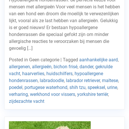
mensen met allergieën Voor veel mensen is het hebben
van een hond een droom die moeilijk te verwezenlijken
lijkt, vooral als ze last hebben van allergieën. Gelukkig
is er goed nieuws! Er bestaan hypoallergene
hondenrassen die speciaal gefokt zijn om minder
allergische reacties te veroorzaken bij mensen die
gevoelig […]
Posted in Geen categorie
|
Tagged
aanhankelijke aard
,
allergenen
,
allergieën
,
bichon frisé
,
dander
,
gekrulde
vacht
,
haarverlies
,
huidschilfers
,
hypoallergene
hondenrassen
,
labradoodle
,
labrador retriever
,
maltese
,
poedel
,
portugese waterhond
,
shih tzu
,
speeksel
,
urine
,
verharing
,
werkhond voor vissers
,
yorkshire terriër
,
zijdezachte vacht