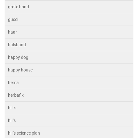
grote hond
gucci
haar
halsband
happy dog
happy house
hema
herbafix
hill s
hill's
hill's science plan