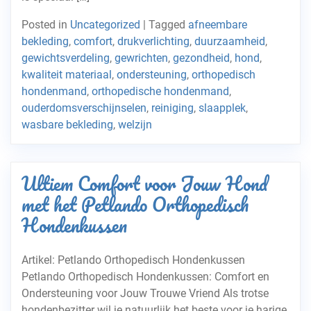
Posted in
Uncategorized
|
Tagged
afneembare
bekleding
,
comfort
,
drukverlichting
,
duurzaamheid
,
gewichtsverdeling
,
gewrichten
,
gezondheid
,
hond
,
kwaliteit materiaal
,
ondersteuning
,
orthopedisch
hondenmand
,
orthopedische hondenmand
,
ouderdomsverschijnselen
,
reiniging
,
slaapplek
,
wasbare bekleding
,
welzijn
Ultiem Comfort voor Jouw Hond
met het Petlando Orthopedisch
Hondenkussen
Artikel: Petlando Orthopedisch Hondenkussen
Petlando Orthopedisch Hondenkussen: Comfort en
Ondersteuning voor Jouw Trouwe Vriend Als trotse
hondenbezitter wil je natuurlijk het beste voor je harige