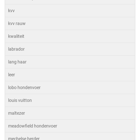
kvv
kvv rauw
kwaliteit
labrador
lang haar
leer
lobo hondenvoer
louis vuitton
maltezer
meadowfield hondenvoer
mechelse herder