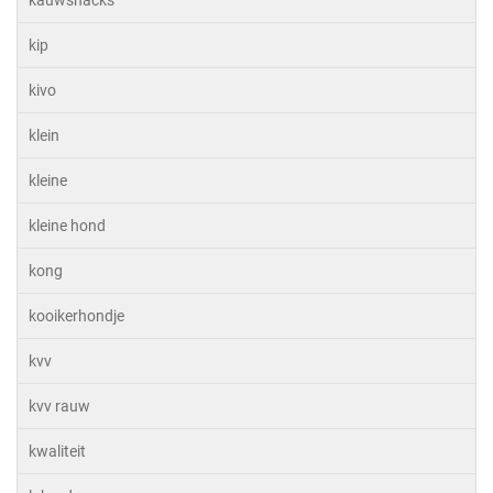
kauwsnacks
kip
kivo
klein
kleine
kleine hond
kong
kooikerhondje
kvv
kvv rauw
kwaliteit