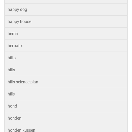
happy dog
happy house
hema
herbafix
hill s
hill's
hill's science plan
hills
hond
honden
honden kussen