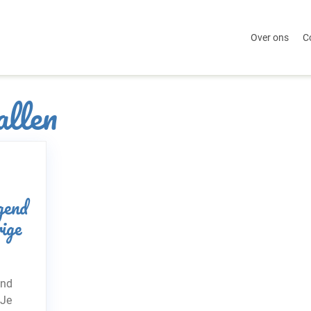
Over ons
C
allen
gend
ige
end
 Je