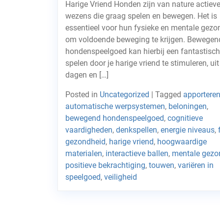
Harige Vriend Honden zijn van nature actiev
wezens die graag spelen en bewegen. Het is
essentieel voor hun fysieke en mentale gezo
om voldoende beweging te krijgen. Bewegen
hondenspeelgoed kan hierbij een fantastisch
spelen door je harige vriend te stimuleren, uit
dagen en […]
Posted in
Uncategorized
|
Tagged
apportere
automatische werpsystemen
,
beloningen
,
bewegend hondenspeelgoed
,
cognitieve
vaardigheden
,
denkspellen
,
energie niveaus
,
gezondheid
,
harige vriend
,
hoogwaardige
materialen
,
interactieve ballen
,
mentale gezo
positieve bekrachtiging
,
touwen
,
variëren in
speelgoed
,
veiligheid