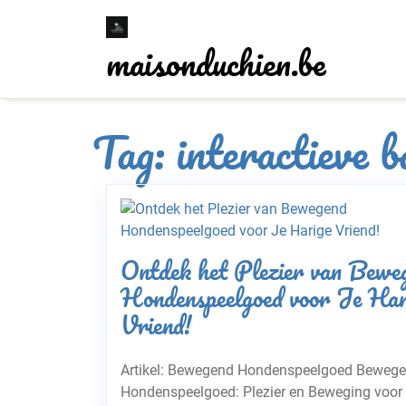
Skip
to
maisonduchien.be
content
Tag:
interactieve b
Ontdek het Plezier van Bewe
Hondenspeelgoed voor Je Har
Vriend!
Artikel: Bewegend Hondenspeelgoed Beweg
Hondenspeelgoed: Plezier en Beweging voor