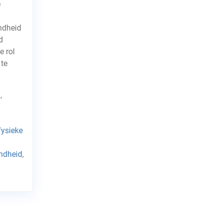
e
ndheid
d
e rol
 te
n
,
fysieke
ndheid
,