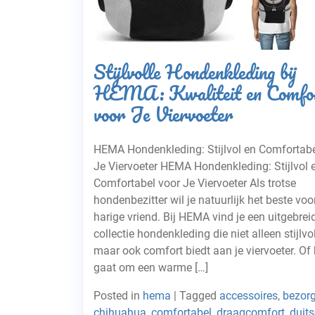
Stijlvolle Hondenkleding bij
HEMA: Kwaliteit en Comfo
voor Je Viervoeter
HEMA Hondenkleding: Stijlvol en Comfortabe
Je Viervoeter HEMA Hondenkleding: Stijlvol 
Comfortabel voor Je Viervoeter Als trotse
hondenbezitter wil je natuurlijk het beste voor
harige vriend. Bij HEMA vind je een uitgebrei
collectie hondenkleding die niet alleen stijlvol
maar ook comfort biedt aan je viervoeter. Of 
gaat om een warme […]
Posted in
hema
|
Tagged
accessoires
,
bezor
chihuahua
,
comfortabel
,
draagcomfort
,
duits