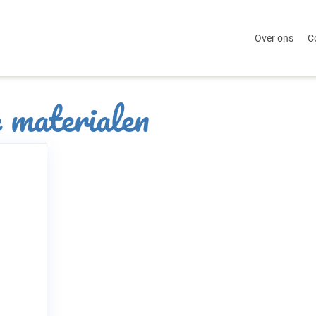
Over ons
C
 materialen