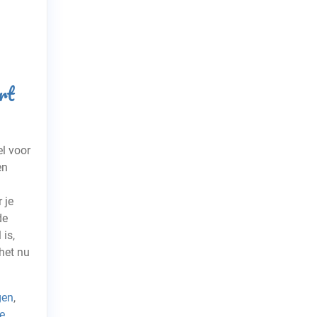
rt
l voor
en
 je
de
 is,
het nu
gen
,
e