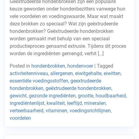
Geëxtrudeerde hondenbrokken zijn een populaire
keuze geworden onder hondenbezitters vanwege hun
vele voordelen en voedingswaarde. Maar wat maakt
deze brokken zo speciaal? Wat zijn geëxtrudeerde
hondenbrokken? Geëxtrudeerde hondenbrokken
worden gemaakt met behulp van een speciaal
productieproces genaamd extrusie. Tijdens dit proces
worden de ingrediënten gemengd, verhit […]
Posted in
hondenbrokken
,
hondenvoer
|
Tagged
activiteitenniveau
,
allergenen
,
eiwitgehalte
,
eiwitten
,
essentiële voedingsstoffen
,
geextrudeerde
hondenbrokken
,
geëxtrudeerde hondenbrokken
,
gewicht
,
gezonde ingrediënten
,
grootte
,
houdbaarheid
,
ingrediëntenlijst
,
kwaliteit
,
leeftijd
,
mineralen
,
verteerbaarheid
,
vitaminen
,
voedingsrichtlijnen
,
voordelen