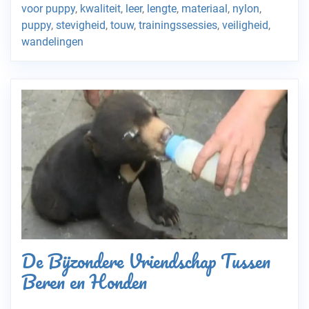
voor puppy
,
kwaliteit
,
leer
,
lengte
,
materiaal
,
nylon
,
puppy
,
stevigheid
,
touw
,
trainingssessies
,
veiligheid
,
wandelingen
De Bijzondere Vriendschap Tussen
Beren en Honden