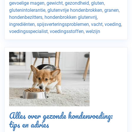
gevoelige magen
,
gewicht
,
gezondheid
,
gluten
,
glutenintolerantie
,
glutenvrije hondenbrokken
,
granen
,
hondenbezitters
,
hondenbrokken glutenvrij
,
ingrediënten
,
spijsverteringsproblemen
,
vacht
,
voeding
,
voedingsspecialist
,
voedingsstoffen
,
welzijn
Alles over gezonde hondenvoeding:
tips en advies