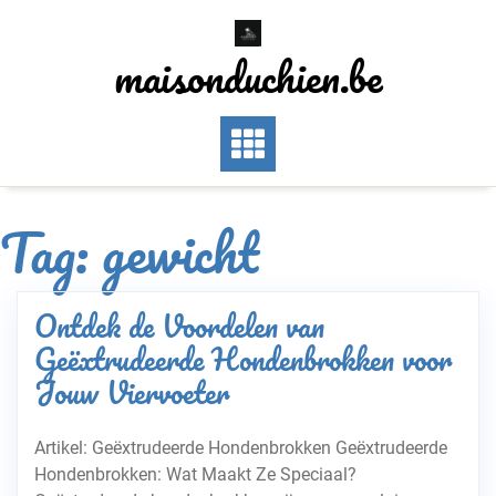
Skip
to
maisonduchien.be
content
Tag:
gewicht
Ontdek de Voordelen van
Geëxtrudeerde Hondenbrokken voor
Jouw Viervoeter
Artikel: Geëxtrudeerde Hondenbrokken Geëxtrudeerde
Hondenbrokken: Wat Maakt Ze Speciaal?