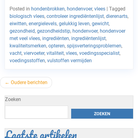
Posted in
hondenbrokken
,
hondenvoer
,
vlees
|
Tagged
biologisch vlees
,
controleer ingrediëntenlijst
,
dierenarts
,
eiwitten
,
energielevels
,
gelukkig leven
,
gewicht
,
gezondheid
,
gezondheidstip
,
hondenvoer
,
hondenvoer
met veel vlees
,
ingrediënten
,
ingrediëntenlijst
,
kwaliteitsmerken
,
opteren
,
spijsverteringsproblemen
,
vacht
,
viervoeter
,
vitaliteit
,
vlees
,
voedingsspecialist
,
voedingsstoffen
,
vulstoffen vermijden
Berichtnavigatie
Oudere berichten
Zoeken
ZOEKEN
Laatste artikelen