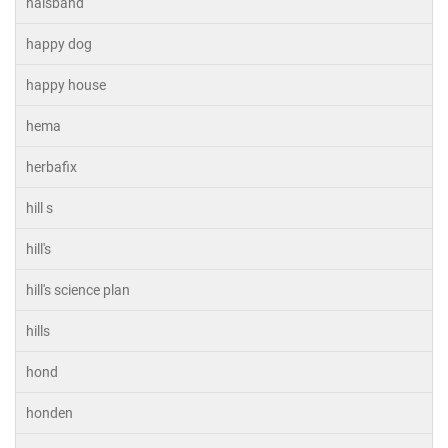
halsband
happy dog
happy house
hema
herbafix
hill s
hill's
hill's science plan
hills
hond
honden