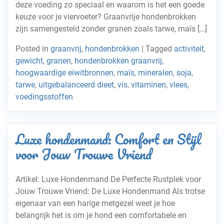
deze voeding zo speciaal en waarom is het een goede
keuze voor je viervoeter? Graanvrije hondenbrokken
zijn samengesteld zonder granen zoals tarwe, maïs […]
Posted in
graanvrij
,
hondenbrokken
|
Tagged
activiteit
,
gewicht
,
granen
,
hondenbrokken graanvrij
,
hoogwaardige eiwitbronnen
,
maïs
,
mineralen
,
soja
,
tarwe
,
uitgebalanceerd dieet
,
vis
,
vitaminen
,
vlees
,
voedingsstoffen
Luxe hondenmand: Comfort en Stijl
voor Jouw Trouwe Vriend
Artikel: Luxe Hondenmand De Perfecte Rustplek voor
Jouw Trouwe Vriend: De Luxe Hondenmand Als trotse
eigenaar van een harige metgezel weet je hoe
belangrijk het is om je hond een comfortabele en