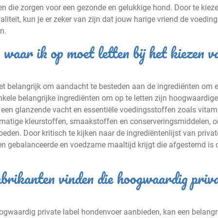
n die zorgen voor een gezonde en gelukkige hond. Door te kiez
teit, kun je er zeker van zijn dat jouw harige vriend de voeding 
n.
 waar ik op moet letten bij het kiezen v
 het belangrijk om aandacht te besteden aan de ingrediënten om 
Enkele belangrijke ingrediënten om op te letten zijn hoogwaardige
or een glanzende vacht en essentiële voedingsstoffen zoals vita
tmatige kleurstoffen, smaakstoffen en conserveringsmiddelen, 
en. Door kritisch te kijken naar de ingrediëntenlijst van privat
en gebalanceerde en voedzame maaltijd krijgt die afgestemd is o
rikanten vinden die hoogwaardig priv
ogwaardig private label hondenvoer aanbieden, kan een belangr