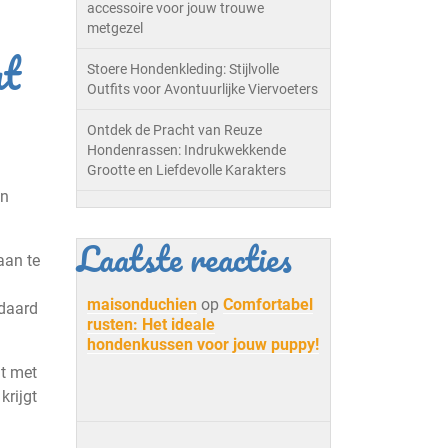
accessoire voor jouw trouwe
metgezel
at
Stoere Hondenkleding: Stijlvolle
Outfits voor Avontuurlijke Viervoeters
Ontdek de Pracht van Reuze
Hondenrassen: Indrukwekkende
Grootte en Liefdevolle Karakters
un
Laatste reacties
aan te
maisonduchien
op
Comfortabel
ndaard
rusten: Het ideale
hondenkussen voor jouw puppy!
nt met
krijgt