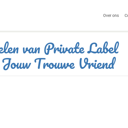
Over ons
C
len van Private Label
 Jouw Trouwe Vriend