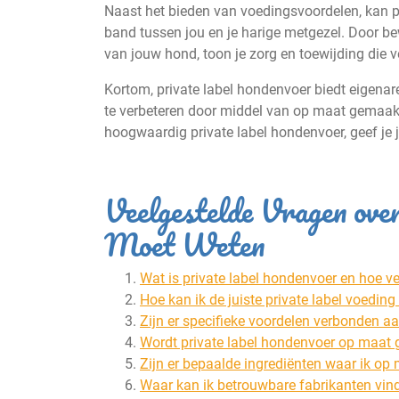
Naast het bieden van voedingsvoordelen, kan p
band tussen jou en je harige metgezel. Door be
van jouw hond, toon je zorg en toewijding die 
Kortom, private label hondenvoer biedt eigena
te verbeteren door middel van op maat gemaakt
hoogwaardig private label hondenvoer, geef je 
Veelgestelde Vragen ov
Moet Weten
Wat is private label hondenvoer en hoe ve
Hoe kan ik de juiste private label voedin
Zijn er specifieke voordelen verbonden a
Wordt private label hondenvoer op maat 
Zijn er bepaalde ingrediënten waar ik op 
Waar kan ik betrouwbare fabrikanten vin