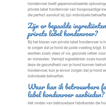
hondenvoer biedt gepersonaliseerde oplossinge
private label hondenvoer van hoogwaardige kwali
die perfect aansluit bij zijn individuele behoefte
Zijn er bepaalde ingrediënten
private label hondenvoer?
Bij het kiezen van private label hondenvoer is
te zorgen dat je hond de juiste voeding krijgt. 
eiwitten zoals vlees of vis, gezonde vetten vo
en mineralen. Vermijd ingrediënten zoals kuns
deze de gezondheid van je hond kunnen beïnvloed
hondenvoer, kun je ervoor zorgen dat je hond e
individuele behoeften.
Waar kan ik betrouwbare fab
label hondenvoer aanbieden?
Het vinden van betrouwbare fabrikanten die ho