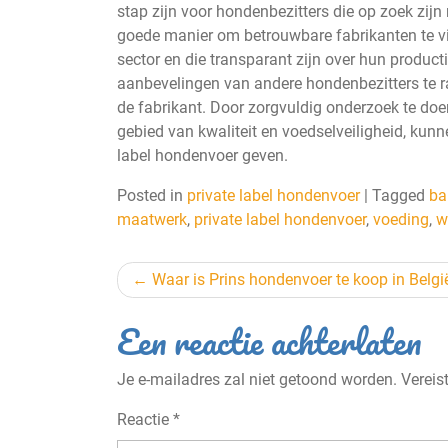
stap zijn voor hondenbezitters die op zoek zij
goede manier om betrouwbare fabrikanten te vin
sector en die transparant zijn over hun product
aanbevelingen van andere hondenbezitters te ra
de fabrikant. Door zorgvuldig onderzoek te do
gebied van kwaliteit en voedselveiligheid, kun
label hondenvoer geven.
Posted in
private label hondenvoer
|
Tagged
ba
maatwerk
,
private label hondenvoer
,
voeding
,
w
Berichtnavigatie
Waar is Prins hondenvoer te koop in Belgi
Een reactie achterlaten
Je e-mailadres zal niet getoond worden.
Vereis
Reactie
*