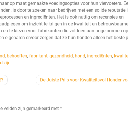
n naar op maat gemaakte voedingsopties voor hun viervoeters. E
den, is door te zoeken naar bedrijven met een solide reputatie 
ieprocessen en ingrediënten. Het is ook nuttig om recensies en
adplegen om inzicht te krijgen in de kwaliteit en betrouwbaarh
en en te kiezen voor fabrikanten die voldoen aan hoge normen op
nen eigenaren ervoor zorgen dat ze hun honden alleen het beste p
nd
,
behoeften
,
fabrikant
,
gezondheid
,
hond
,
ingrediënten
,
kwalite
elzijn
ë?
De Juiste Prijs voor Kwaliteitsvol Hondenvo
te velden zijn gemarkeerd met
*