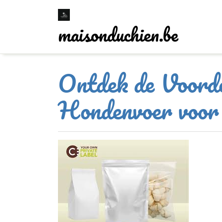
Skip
to
maisonduchien.be
content
Ontdek de Voorde
Hondenvoer voor