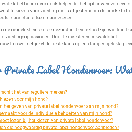
rivate label hondenvoer ook helpen bij het opbouwen van een st
wust te kiezen voor voeding die is afgestemd op de unieke beho
verder gaan dan alleen maar voeden.
ren de mogelijkheid om de gezondheid en het welzijn van hun h
e voedingsoplossingen. Door te investeren in kwalitatief
jouw trouwe metgezel de beste kans op een lang en gelukkig lev
er Private Label Hondenvoer: Wa
rschilt het van reguliere merken?
g kiezen voor mijn hond?
an het geven van private label hondenvoer aan mijn hond?
gemaakt voor de individuele behoeften van mijn hond?
moet letten bij het kiezen van private label hondenvoer?
den die hoogwaardig private label hondenvoer aanbieden?