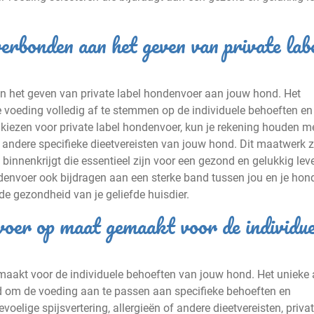
verbonden aan het geven van private lab
an het geven van private label hondenvoer aan jouw hond. Het
e voeding volledig af te stemmen op de individuele behoeften en
 kiezen voor private label hondenvoer, kun je rekening houden m
of andere specifieke dieetvereisten van jouw hond. Dit maatwerk 
binnenkrijgt die essentieel zijn voor een gezond en gelukkig lev
denvoer ook bijdragen aan een sterke band tussen jou en je hond
de gezondheid van je geliefde huisdier.
oer op maat gemaakt voor de individue
maakt voor de individuele behoeften van jouw hond. Het unieke
id om de voeding aan te passen aan specifieke behoeften en
elige spijsvertering, allergieën of andere dieetvereisten, privat