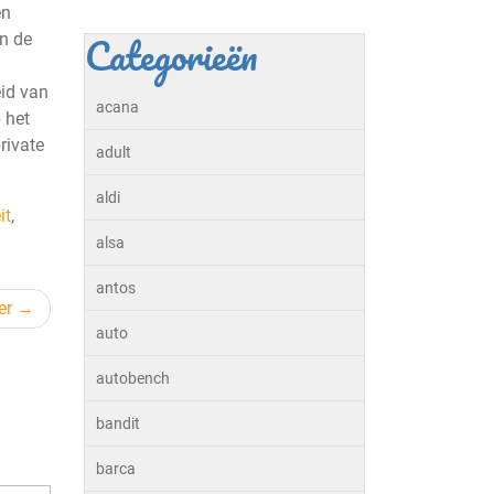
en
Categorieën
in de
eid van
acana
 het
rivate
adult
aldi
it
,
alsa
antos
er
auto
autobench
bandit
barca