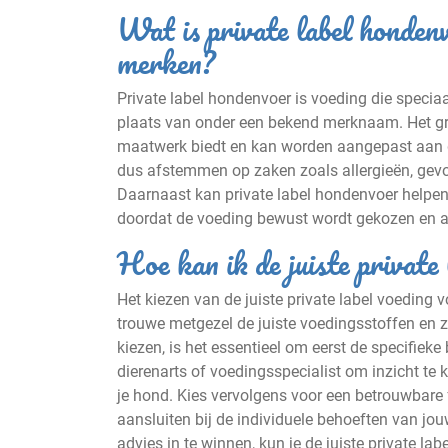
Wat is private label hondenv
merken?
Private label hondenvoer is voeding die specia
plaats van onder een bekend merknaam. Het gro
maatwerk biedt en kan worden aangepast aan 
dus afstemmen op zaken zoals allergieën, gevoe
Daarnaast kan private label hondenvoer helpen
doordat de voeding bewust wordt gekozen en af
Hoe kan ik de juiste private
Het kiezen van de juiste private label voeding 
trouwe metgezel de juiste voedingsstoffen en zor
kiezen, is het essentieel om eerst de specifiek
dierenarts of voedingsspecialist om inzicht te 
je hond. Kies vervolgens voor een betrouwbare
aansluiten bij de individuele behoeften van jo
advies in te winnen, kun je de juiste private la