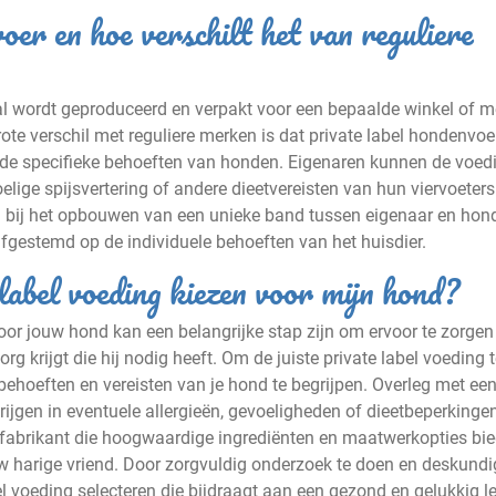
oer en hoe verschilt het van reguliere
al wordt geproduceerd en verpakt voor een bepaalde winkel of me
te verschil met reguliere merken is dat private label hondenvoe
de specifieke behoeften van honden. Eigenaren kunnen de voed
lige spijsvertering of andere dieetvereisten van hun viervoeters
 bij het opbouwen van een unieke band tussen eigenaar en hond
gestemd op de individuele behoeften van het huisdier.
 label voeding kiezen voor mijn hond?
voor jouw hond kan een belangrijke stap zijn om ervoor te zorgen 
g krijgt die hij nodig heeft. Om de juiste private label voeding 
e behoeften en vereisten van je hond te begrijpen. Overleg met ee
krijgen in eventuele allergieën, gevoeligheden of dieetbeperkinge
 fabrikant die hoogwaardige ingrediënten en maatwerkopties bie
uw harige vriend. Door zorgvuldig onderzoek te doen en deskundi
bel voeding selecteren die bijdraagt aan een gezond en gelukkig l