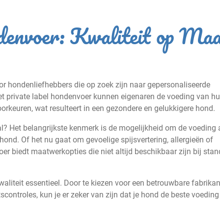
denvoer: Kwaliteit op Ma
oor hondenliefhebbers die op zoek zijn naar gepersonaliseerde
et private label hondenvoer kunnen eigenaren de voeding van h
rkeuren, wat resulteert in een gezondere en gelukkigere hond.
l? Het belangrijkste kenmerk is de mogelijkheid om de voeding 
ond. Of het nu gaat om gevoelige spijsvertering, allergieën of
oer biedt maatwerkopties die niet altijd beschikbaar zijn bij sta
kwaliteit essentieel. Door te kiezen voor een betrouwbare fabrika
controles, kun je er zeker van zijn dat je hond de beste voeding 