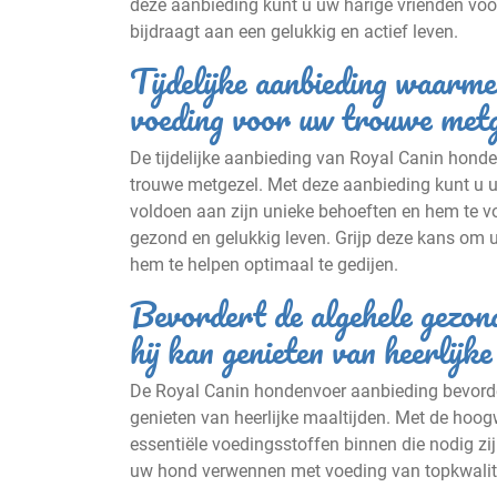
deze aanbieding kunt u uw harige vrienden vo
bijdraagt aan een gelukkig en actief leven.
Tijdelijke aanbieding waarme
voeding voor uw trouwe metg
De tijdelijke aanbieding van Royal Canin honden
trouwe metgezel. Met deze aanbieding kunt u 
voldoen aan zijn unieke behoeften en hem te vo
gezond en gelukkig leven. Grijp deze kans om 
hem te helpen optimaal te gedijen.
Bevordert de algehele gezond
hij kan genieten van heerlijke
De Royal Canin hondenvoer aanbieding bevorder
genieten van heerlijke maaltijden. Met de hoog
essentiële voedingsstoffen binnen die nodig zi
uw hond verwennen met voeding van topkwaliteit 