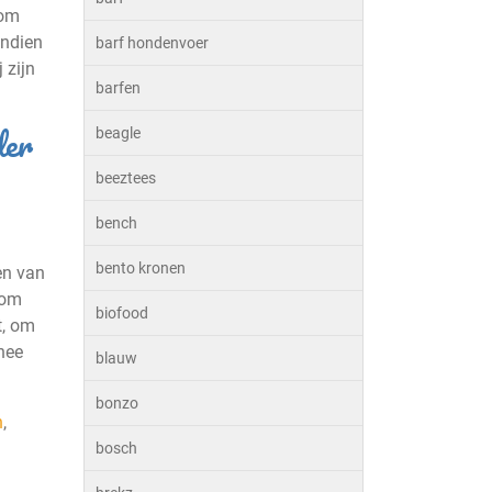
 om
indien
barf hondenvoer
 zijn
barfen
der
beagle
beeztees
bench
bento kronen
en van
 om
biofood
t, om
nee
blauw
bonzo
n
,
bosch