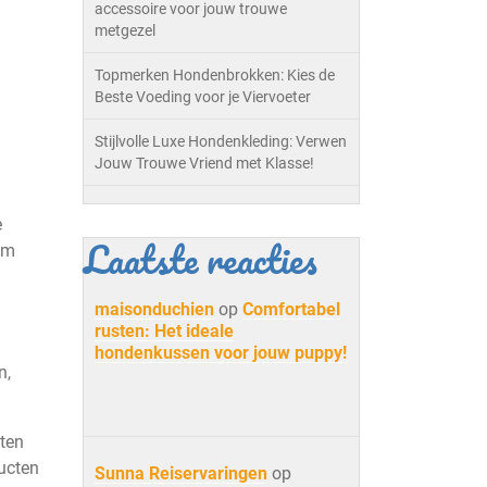
accessoire voor jouw trouwe
metgezel
Topmerken Hondenbrokken: Kies de
Beste Voeding voor je Viervoeter
Stijlvolle Luxe Hondenkleding: Verwen
Jouw Trouwe Vriend met Klasse!
e
Laatste reacties
um
maisonduchien
op
Comfortabel
rusten: Het ideale
hondenkussen voor jouw puppy!
n,
eten
ucten
Sunna Reiservaringen
op