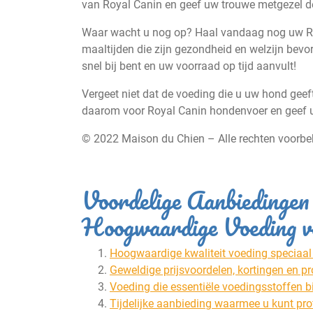
van Royal Canin en geef uw trouwe metgezel de 
Waar wacht u nog op? Haal vandaag nog uw Roy
maaltijden die zijn gezondheid en welzijn bevord
snel bij bent en uw voorraad op tijd aanvult!
Vergeet niet dat de voeding die u uw hond geeft
daarom voor Royal Canin hondenvoer en geef uw
© 2022 Maison du Chien – Alle rechten voorb
Voordelige Aanbiedingen
Hoogwaardige Voeding 
Hoogwaardige kwaliteit voeding speciaal
Geweldige prijsvoordelen, kortingen en p
Voeding die essentiële voedingsstoffen 
Tijdelijke aanbieding waarmee u kunt pro