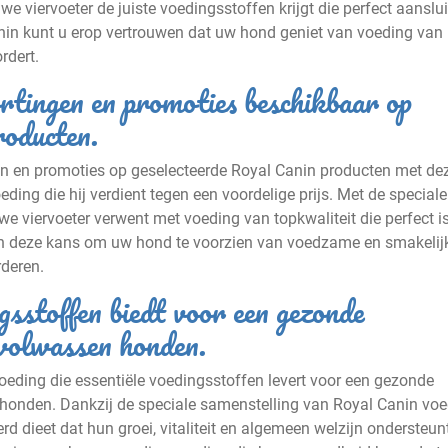
e viervoeter de juiste voedingsstoffen krijgt die perfect aanslui
anin kunt u erop vertrouwen dat uw hond geniet van voeding van
rdert.
rtingen en promoties beschikbaar op
roducten.
gen en promoties op geselecteerde Royal Canin producten met de
ng die hij verdient tegen een voordelige prijs. Met de speciale
e viervoeter verwent met voeding van topkwaliteit die perfect i
an deze kans om uw hond te voorzien van voedzame en smakelij
rderen.
gsstoffen biedt voor een gezonde
 volwassen honden.
eding die essentiële voedingsstoffen levert voor een gezonde
honden. Dankzij de speciale samenstelling van Royal Canin vo
 dieet dat hun groei, vitaliteit en algemeen welzijn ondersteun