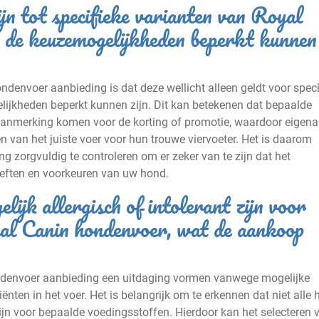
jn tot specifieke varianten van Royal
 de keuzemogelijkheden beperkt kunnen
denvoer aanbieding is dat deze wellicht alleen geldt voor speci
lijkheden beperkt kunnen zijn. Dit kan betekenen dat bepaalde
aanmerking komen voor de korting of promotie, waardoor eigena
zen van het juiste voer voor hun trouwe viervoeter. Het is daarom
 zorgvuldig te controleren om er zeker van te zijn dat het
eften en voorkeuren van uw hond.
jk allergisch of intolerant zijn voor
yal Canin hondenvoer, wat de aankoop
denvoer aanbieding een uitdaging vormen vanwege mogelijke
iënten in het voer. Het is belangrijk om te erkennen dat niet alle
jn voor bepaalde voedingsstoffen. Hierdoor kan het selecteren 