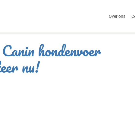
Over ons
C
 Canin hondenvoer
teer nu!