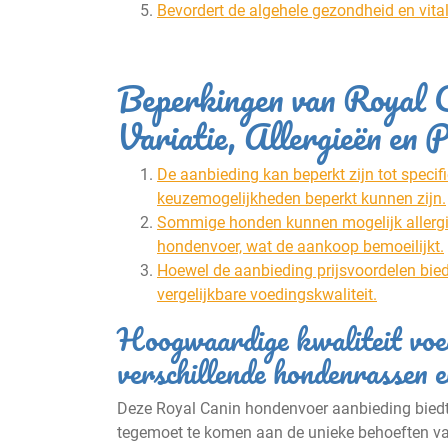
Bevordert de algehele gezondheid en vital
Beperkingen van Royal 
Variatie, Allergieën en P
De aanbieding kan beperkt zijn tot speci
keuzemogelijkheden beperkt kunnen zijn.
Sommige honden kunnen mogelijk allergisc
hondenvoer, wat de aankoop bemoeilijkt.
Hoewel de aanbieding prijsvoordelen bied
vergelijkbare voedingskwaliteit.
Hoogwaardige kwaliteit voed
verschillende hondenrassen e
Deze Royal Canin hondenvoer aanbieding biedt
tegemoet te komen aan de unieke behoeften van