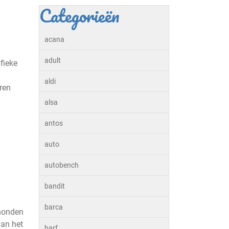
Categorieën
acana
adult
fieke
aldi
ren
alsa
antos
auto
autobench
bandit
barca
 honden
van het
barf