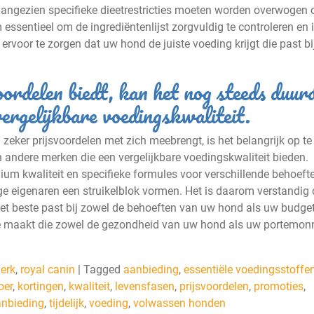
, aangezien specifieke dieetrestricties moeten worden overwogen
essentieel om de ingrediëntenlijst zorgvuldig te controleren en 
ervoor te zorgen dat uw hond de juiste voeding krijgt die past bij
ordelen biedt, kan het nog steeds duur
ergelijkbare voedingskwaliteit.
ker prijsvoordelen met zich meebrengt, is het belangrijk op te
 andere merken die een vergelijkbare voedingskwaliteit bieden.
um kwaliteit en specifieke formules voor verschillende behoeft
e eigenaren een struikelblok vormen. Het is daarom verstandig
et beste past bij zowel de behoeften van uw hond als uw budge
ze maakt die zowel de gezondheid van uw hond als uw portemon
erk
,
royal canin
|
Tagged
aanbieding
,
essentiële voedingsstoffe
oer
,
kortingen
,
kwaliteit
,
levensfasen
,
prijsvoordelen
,
promoties
,
anbieding
,
tijdelijk
,
voeding
,
volwassen honden