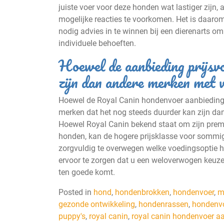
juiste voer voor deze honden wat lastiger zijn
mogelijke reacties te voorkomen. Het is daarom 
nodig advies in te winnen bij een dierenarts om 
individuele behoeften.
Hoewel de aanbieding prijsvo
zijn dan andere merken met v
Hoewel de Royal Canin hondenvoer aanbieding ze
merken dat het nog steeds duurder kan zijn dan
Hoewel Royal Canin bekend staat om zijn premi
honden, kan de hogere prijsklasse voor sommig
zorgvuldig te overwegen welke voedingsoptie h
ervoor te zorgen dat u een weloverwogen keu
ten goede komt.
Posted in
hond
,
hondenbrokken
,
hondenvoer
,
m
gezonde ontwikkeling
,
hondenrassen
,
hondenv
puppy's
,
royal canin
,
royal canin hondenvoer a