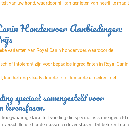
iteit van uw hond, waardoor hij kan genieten van heerlijke maalt
Canin Hondenvoer Aanbiedingen:
rijs
fieke varianten van Royal Canin hondenvoer, waardoor de
h of intolerant zijn voor bepaalde ingrediënten in Royal Canin
t, kan het nog steeds duurder zijn dan andere merken met
ing speciaal samengesteld voor
n levensfasen.
 hoogwaardige kwaliteit voeding die speciaal is samengesteld
 verschillende hondenrassen en levensfasen. Dit betekent dat 