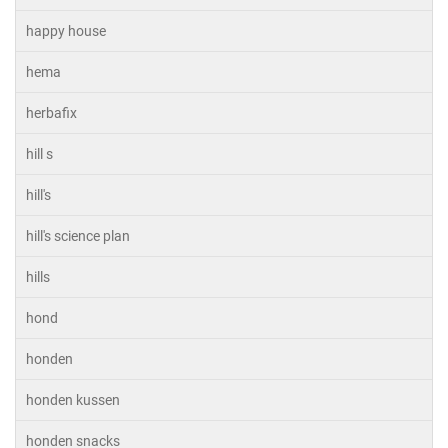
happy house
hema
herbafix
hill s
hill's
hill's science plan
hills
hond
honden
honden kussen
honden snacks