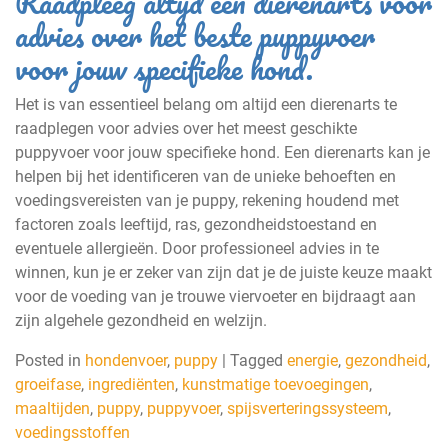
Raadpleeg altijd een dierenarts voor
advies over het beste puppyvoer
voor jouw specifieke hond.
Het is van essentieel belang om altijd een dierenarts te
raadplegen voor advies over het meest geschikte
puppyvoer voor jouw specifieke hond. Een dierenarts kan je
helpen bij het identificeren van de unieke behoeften en
voedingsvereisten van je puppy, rekening houdend met
factoren zoals leeftijd, ras, gezondheidstoestand en
eventuele allergieën. Door professioneel advies in te
winnen, kun je er zeker van zijn dat je de juiste keuze maakt
voor de voeding van je trouwe viervoeter en bijdraagt aan
zijn algehele gezondheid en welzijn.
Posted in
hondenvoer
,
puppy
|
Tagged
energie
,
gezondheid
,
groeifase
,
ingrediënten
,
kunstmatige toevoegingen
,
maaltijden
,
puppy
,
puppyvoer
,
spijsverteringssysteem
,
voedingsstoffen