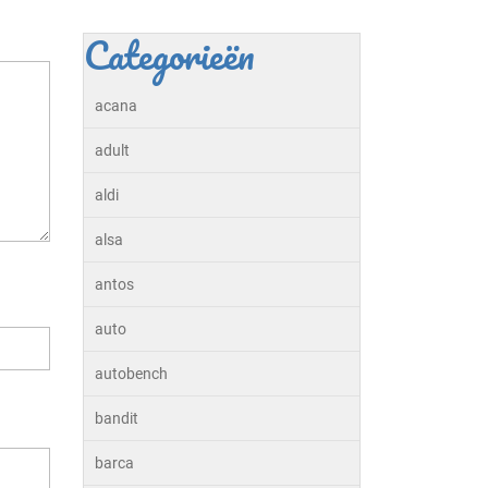
Categorieën
acana
adult
aldi
alsa
antos
auto
autobench
bandit
barca