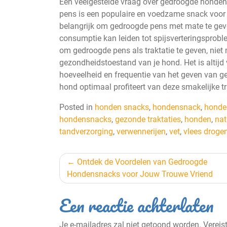
Een veelgestelde vraag over gedroogde honde
pens is een populaire en voedzame snack voor 
belangrijk om gedroogde pens met mate te geven
consumptie kan leiden tot spijsverteringsprob
om gedroogde pens als traktatie te geven, niet 
gezondheidstoestand van je hond. Het is altijd 
hoeveelheid en frequentie van het geven van ge
hond optimaal profiteert van deze smakelijke t
Posted in
honden snacks
,
hondensnack
,
honde
hondensnacks
,
gezonde traktaties
,
honden
,
nat
tandverzorging
,
verwennerijen
,
vet
,
vlees droge
Berichtnavigatie
Ontdek de Voordelen van Gedroogde
Hondensnacks voor Jouw Trouwe Vriend
Een reactie achterlaten
Je e-mailadres zal niet getoond worden.
Vereis