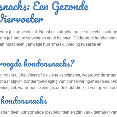
nacks: Een Gezonde
Viervoeter
e voor je harige vriend. Naast een uitgebalanceerd dieet en voldo
er om je hond te verwennen en te belonen. Gedroogde hondensna
n van huisdieren vanwege hun smaak, voedingswaarde en
roogde hondensnacks?
ocht uit het vlees of de vis te verwijderen, waardoor de smaa
dbaar blijven zonder toevoeging van conserveringsmiddelen. De
einig vet, waardoor ze een gezonde traktatie zijn voor je viervoet
 hondensnacks
tten geen kunstmatige toevoegingen en zijn vaak gemaakt va