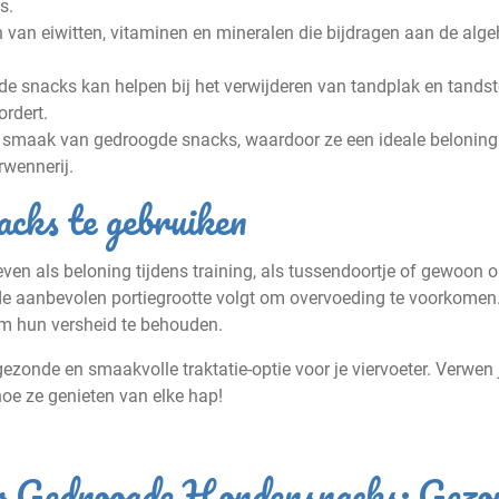
s.
van eiwitten, vitaminen en mineralen die bijdragen aan de alge
 snacks kan helpen bij het verwijderen van tandplak en tandst
rdert.
 smaak van gedroogde snacks, waardoor ze een ideale beloning 
rwennerij.
cks te gebruiken
 als beloning tijdens training, als tussendoortje of gewoon o
 de aanbevolen portiegrootte volgt om overvoeding te voorkomen
om hun versheid te behouden.
onde en smaakvolle traktatie-optie voor je viervoeter. Verwen 
hoe ze genieten van elke hap!
er Gedroogde Hondensnacks: Gezo