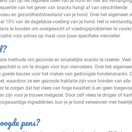
d zijn op het reguliere dieet van je hond en niet als vervangin
quentie van het geven van snacks hangt af van verschillende
tenniveau en gezondheidstoestand van je hond. Over het algemeen 
l 10% van de dagelijkse voeding van je hond. Het is verstandi
balans te houden om overgewicht of voedingsproblemen te voor
ialist voor advies op maat voor jouw specifieke viervoeter.
d?
aire methode om gezonde en smakelijke snacks te creëren. Veel
geschikt is om te drogen voor hun viervoeters. Over het algemeen
 vis goede keuzes voor het maken van gedroogde hondensnacks. 
vet, waardoor ze een gezonde traktatie zijn voor honden van alle
voor te zorgen dat het vlees van hoge kwaliteit is en geen toegev
n zijn voor je trouwe metgezel. Door zelf vlees te drogen of kant
ogwaardige ingrediënten, kun je je hond verwennen met heerlij
oogde pens?