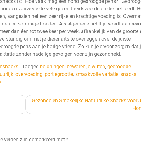
nsnacks is: “Hoe vaak mag een hond gedroogde pens?” Gedroog
honden vanwege de vele gezondheidsvoordelen die het biedt. He
, aangezien het een zeer rijke en krachtige voeding is. Overma
lemen bij sommige honden. Als algemene richtlijn wordt aanbevo
meer dan één tot twee keer per week, afhankelijk van de grootte 
verstandig om met je dierenarts te overleggen over de juiste
droogde pens aan je harige vriend. Zo kun je ervoor zorgen dat 
raktatie zonder nadelige gevolgen voor zijn gezondheid.
nsnacks
|
Tagged
beloningen
,
bewaren
,
eiwitten
,
gedroogde
uurlijk
,
overvoeding
,
portiegrootte
,
smaakvolle variatie
,
snacks
,
n
Gezonde en Smakelijke Natuurlijke Snacks voor
Ho
te velden zijn gemarkeerd met
*