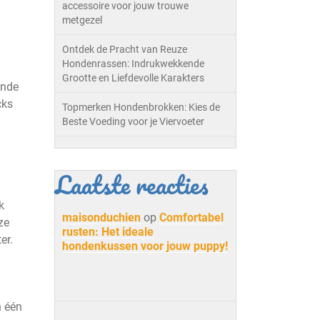
accessoire voor jouw trouwe
metgezel
Ontdek de Pracht van Reuze
Hondenrassen: Indrukwekkende
Grootte en Liefdevolle Karakters
ende
cks
Topmerken Hondenbrokken: Kies de
Beste Voeding voor je Viervoeter
Laatste reacties
k
maisonduchien
op
Comfortabel
ze
rusten: Het ideale
er.
hondenkussen voor jouw puppy!
n één