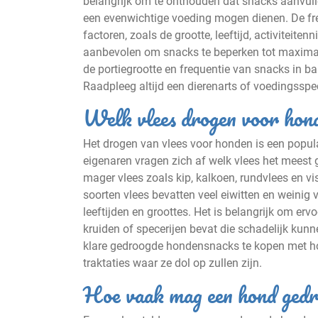
belangrijk om te onthouden dat snacks aanvullen
een evenwichtige voeding mogen dienen. De fre
factoren, zoals de grootte, leeftijd, activitei
aanbevolen om snacks te beperken tot maximaa
de portiegrootte en frequentie van snacks in 
Raadpleeg altijd een dierenarts of voedingsspec
Welk vlees drogen voor hon
Het drogen van vlees voor honden is een popul
eigenaren vragen zich af welk vlees het meest 
mager vlees zoals kip, kalkoen, rundvlees en
soorten vlees bevatten veel eiwitten en weinig 
leeftijden en groottes. Het is belangrijk om er
kruiden of specerijen bevat die schadelijk kunne
klare gedroogde hondensnacks te kopen met ho
traktaties waar ze dol op zullen zijn.
Hoe vaak mag een hond gedr