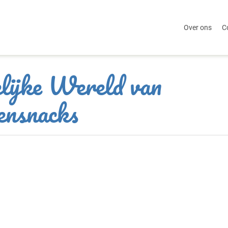
Over ons
C
lijke Wereld van
nsnacks