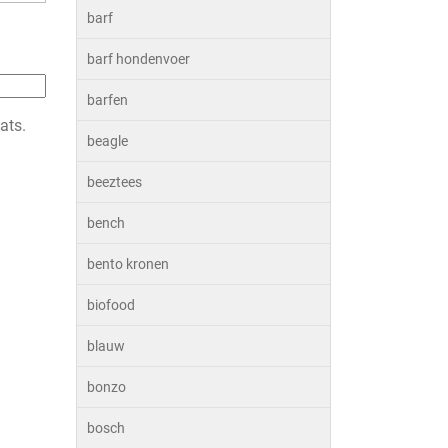
barf
barf hondenvoer
barfen
ats.
beagle
beeztees
bench
bento kronen
biofood
blauw
bonzo
bosch