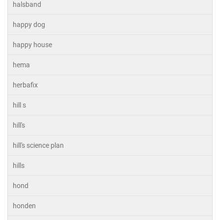
halsband
happy dog
happy house
hema
herbafix
hill s
hill's
hill's science plan
hills
hond
honden