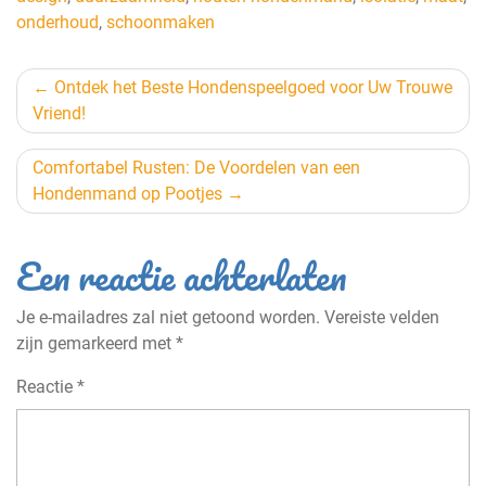
onderhoud
,
schoonmaken
Berichtnavigatie
Ontdek het Beste Hondenspeelgoed voor Uw Trouwe
Vriend!
Comfortabel Rusten: De Voordelen van een
Hondenmand op Pootjes
Een reactie achterlaten
Je e-mailadres zal niet getoond worden.
Vereiste velden
zijn gemarkeerd met
*
Reactie
*