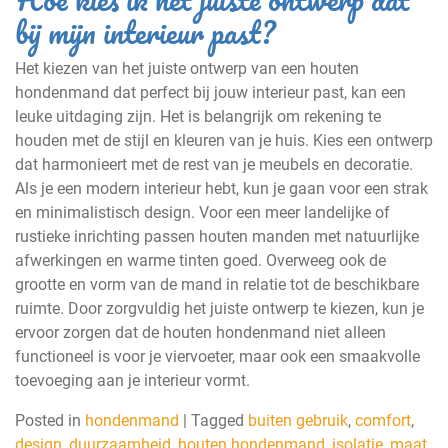
bij mijn interieur past?
Het kiezen van het juiste ontwerp van een houten
hondenmand dat perfect bij jouw interieur past, kan een
leuke uitdaging zijn. Het is belangrijk om rekening te
houden met de stijl en kleuren van je huis. Kies een ontwerp
dat harmonieert met de rest van je meubels en decoratie.
Als je een modern interieur hebt, kun je gaan voor een strak
en minimalistisch design. Voor een meer landelijke of
rustieke inrichting passen houten manden met natuurlijke
afwerkingen en warme tinten goed. Overweeg ook de
grootte en vorm van de mand in relatie tot de beschikbare
ruimte. Door zorgvuldig het juiste ontwerp te kiezen, kun je
ervoor zorgen dat de houten hondenmand niet alleen
functioneel is voor je viervoeter, maar ook een smaakvolle
toevoeging aan je interieur vormt.
Posted in
hondenmand
|
Tagged
buiten gebruik
,
comfort
,
design
,
duurzaamheid
,
houten hondenmand
,
isolatie
,
maat
,