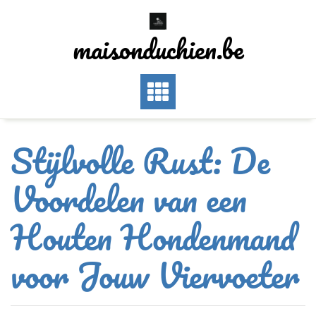
Skip
to
maisonduchien.be
content
Stijlvolle Rust: De
Voordelen van een
Houten Hondenmand
voor Jouw Viervoeter