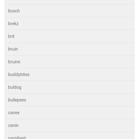
bosch
brekz
brit
bruin
bruine
buddybites
buldog
bullepees
canex
canin
carnibest