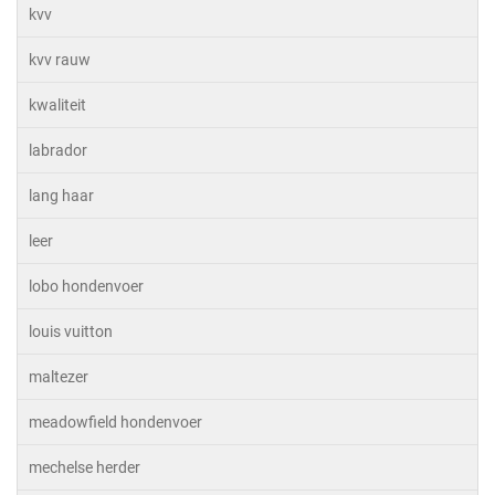
kvv
kvv rauw
kwaliteit
labrador
lang haar
leer
lobo hondenvoer
louis vuitton
maltezer
meadowfield hondenvoer
mechelse herder