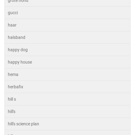
grote hond
gucci
haar
halsband
happy dog
happy house
hema
herbafix
hill s
hill's
hill's science plan