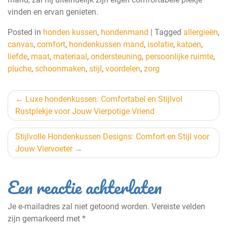
vinden en ervan genieten.
Posted in
honden kussen
,
hondenmand
|
Tagged
allergieën
,
canvas
,
comfort
,
hondenkussen mand
,
isolatie
,
katoen
,
liefde
,
maat
,
materiaal
,
ondersteuning
,
persoonlijke ruimte
,
pluche
,
schoonmaken
,
stijl
,
voordelen
,
zorg
Berichtnavigatie
Luxe hondenkussen: Comfortabel en Stijlvol
Rustplekje voor Jouw Vierpotige Vriend
Stijlvolle Hondenkussen Designs: Comfort en Stijl voor
Jouw Viervoeter
Een reactie achterlaten
Je e-mailadres zal niet getoond worden.
Vereiste velden
zijn gemarkeerd met
*