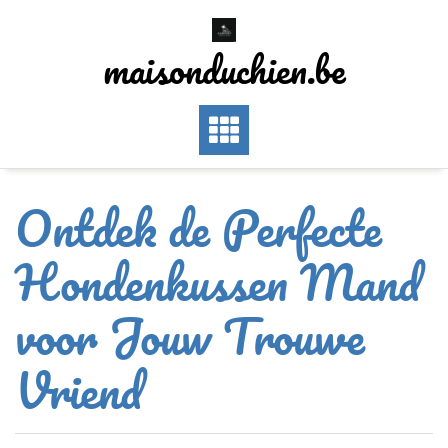
Skip
to
maisonduchien.be
content
Ontdek de Perfecte
Hondenkussen Mand
voor Jouw Trouwe
Vriend