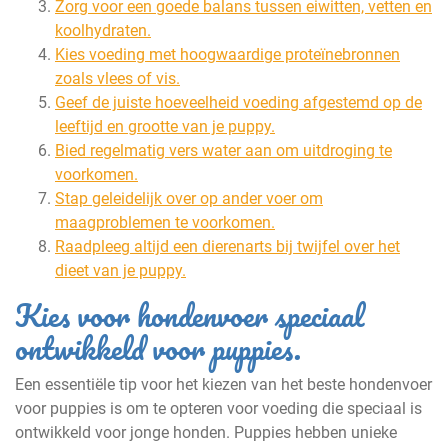
Zorg voor een goede balans tussen eiwitten, vetten en
koolhydraten.
Kies voeding met hoogwaardige proteïnebronnen
zoals vlees of vis.
Geef de juiste hoeveelheid voeding afgestemd op de
leeftijd en grootte van je puppy.
Bied regelmatig vers water aan om uitdroging te
voorkomen.
Stap geleidelijk over op ander voer om
maagproblemen te voorkomen.
Raadpleeg altijd een dierenarts bij twijfel over het
dieet van je puppy.
Kies voor hondenvoer speciaal
ontwikkeld voor puppies.
Een essentiële tip voor het kiezen van het beste hondenvoer
voor puppies is om te opteren voor voeding die speciaal is
ontwikkeld voor jonge honden. Puppies hebben unieke