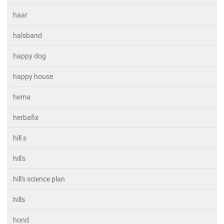
haar
halsband
happy dog
happy house
hema
herbafix
hill s
hill's
hill's science plan
hills
hond