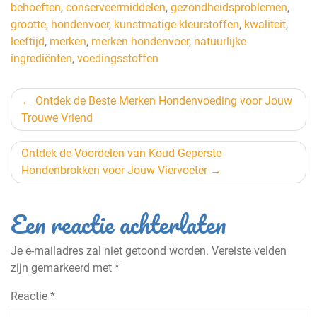
behoeften
,
conserveermiddelen
,
gezondheidsproblemen
,
grootte
,
hondenvoer
,
kunstmatige kleurstoffen
,
kwaliteit
,
leeftijd
,
merken
,
merken hondenvoer
,
natuurlijke
ingrediënten
,
voedingsstoffen
Berichtnavigatie
Ontdek de Beste Merken Hondenvoeding voor Jouw
Trouwe Vriend
Ontdek de Voordelen van Koud Geperste
Hondenbrokken voor Jouw Viervoeter
Een reactie achterlaten
Je e-mailadres zal niet getoond worden.
Vereiste velden
zijn gemarkeerd met
*
Reactie
*