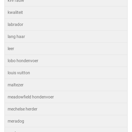
kvv rauw
kwaliteit
labrador
lang haar
leer
lobo hondenvoer
louis vuitton
maltezer
meadowfield hondenvoer
mechelse herder
meradog